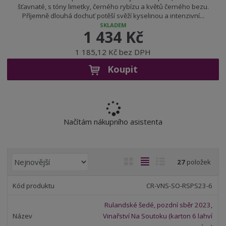
šťavnaté, s tóny limetky, černého rybízu a květů černého bezu.
Příjemně dlouhá dochuť potěší svěží kyselinou a intenzivní...
SKLADEM
1 434 Kč
1 185,12 Kč bez DPH
Koupit
Načítám nákupního asistenta
Ř
O
T
Ř
27
položek
a
b
a
á
z
r
b
d
CR-VNS-SO-RSPS23-6
e
á
u
k
n
Rulandské šedé, pozdní sběr 2023,
z
l
o
í
Vinařství Na Soutoku (karton 6 lahví
k
k
v
p