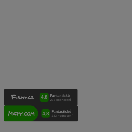
Služby pro vinaře
Mobilní lahvovací linka
Kontaktujte nás
VINICOLA s. r. o.
Lanžhotská 3472/27
690 02 Břeclav
Česká republika
+420 519 327 450, +420 519 331 680
obchod@vinicola.eu