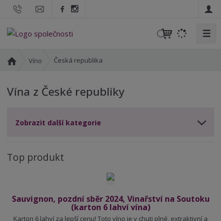
☰
V
y
h
Ú
Česká republika
Víno
l
v
o
e
Vína z České republiky
d
d
n
a
í
t
Zobrazit další kategorie
s
t
r
Top produkt
a
n
a
Sauvignon, pozdní sběr 2024, Vinařství na Soutoku
(karton 6 lahví vína)
Karton 6 lahví za lepší cenu! Toto víno je v chuti plné, extraktivní a