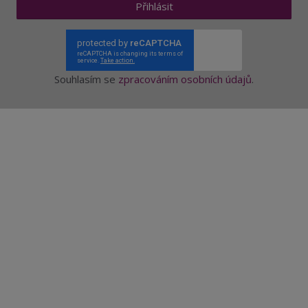
Přihlásit
Souhlasím se
zpracováním osobních údajů
.
Aktuality a novinky
Degustace a ochutnávky vína
Fotogalerie degustací
Novinky a zajímavosti o víně
Recepty - snoubení jídla a vína
Vybraná vína