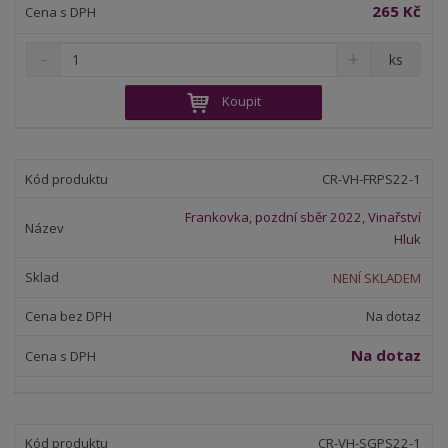
265 Kč
S
N
Z
ks
n
a
m
í
v
ě
Koupit
ž
ý
n
i
š
i
t
i
t
m
t
CR-VH-FRPS22-1
p
n
m
o
o
n
Frankovka, pozdní sběr 2022, Vinařství
ž
o
č
Hluk
s
ž
e
t
s
t
NENÍ SKLADEM
v
t
í
v
Na dotaz
í
Na dotaz
CR-VH-SGPS22-1