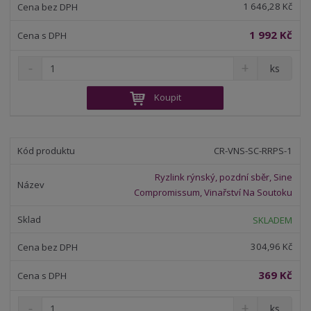
1 646,28 Kč
1 992 Kč
S
N
Z
ks
n
a
m
í
v
ě
Koupit
ž
ý
n
i
š
i
t
i
t
m
t
CR-VNS-SC-RRPS-1
p
n
m
o
o
n
Ryzlink rýnský, pozdní sběr, Sine
ž
o
č
Compromissum, Vinařství Na Soutoku
s
ž
e
t
s
t
SKLADEM
v
t
í
v
304,96 Kč
í
369 Kč
S
N
Z
ks