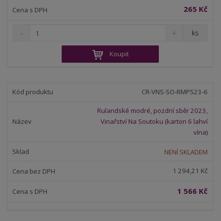
265 Kč
S
N
Z
ks
n
a
m
í
v
ě
Koupit
ž
ý
n
i
š
i
t
i
t
m
t
CR-VNS-SO-RMPS23-6
p
n
m
o
o
n
Rulandské modré, pozdní sběr 2023,
ž
o
č
Vinařství Na Soutoku (karton 6 lahví
s
ž
e
vína)
t
s
t
v
t
NENÍ SKLADEM
í
v
í
1 294,21 Kč
1 566 Kč