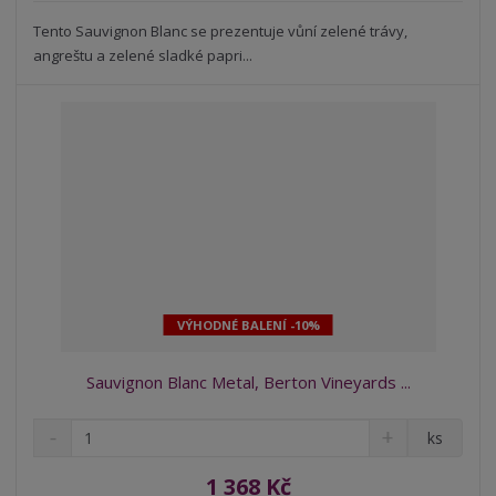
s
ž
e
t
s
Tento Sauvignon Blanc se prezentuje vůní zelené trávy,
t
v
t
angreštu a zelené sladké papri...
í
v
í
VÝHODNÉ BALENÍ -10%
Sauvignon Blanc Metal, Berton Vineyards ...
S
N
Z
ks
n
a
m
í
v
ě
1 368 Kč
ž
ý