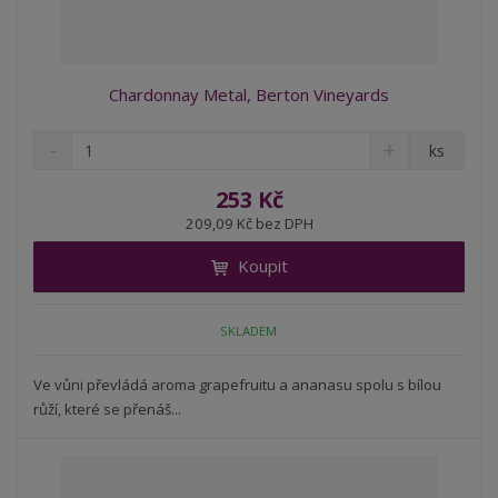
Chardonnay Metal, Berton Vineyards
S
N
Z
ks
n
a
m
í
v
ě
253 Kč
ž
ý
n
209,09 Kč bez DPH
i
š
i
t
i
Koupit
t
m
t
p
n
m
o
o
n
SKLADEM
ž
o
č
s
ž
e
t
s
Ve vůni převládá aroma grapefruitu a ananasu spolu s bílou
t
v
t
růží, které se přenáš...
í
v
í