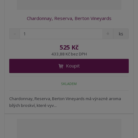
Chardonnay, Reserva, Berton Vineyards
S
N
Z
ks
n
a
m
í
v
ě
525 Kč
ž
ý
n
433,88 Kč bez DPH
i
š
i
t
i
Koupit
t
m
t
p
n
m
o
o
n
SKLADEM
ž
o
č
s
ž
e
t
s
Chardonnay, Reserva, Berton Vineyards má výrazné aroma
t
v
t
bílých broskví, které vyv...
í
v
í