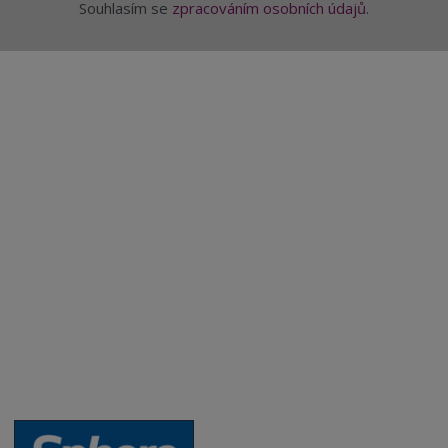
Souhlasím se
zpracováním osobních údajů
.
Aktuality a novinky
Degustace a ochutnávky vína
Fotogalerie degustací
Novinky a zajímavosti o víně
Recepty - snoubení jídla a vína
Vybraná vína
Víno v akci
Novinky v sortimentu