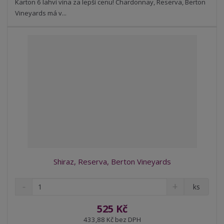
t
s
Karton 6 lahví vína za lepší cenu! Chardonnay, Reserva, Berton
t
v
t
Vineyards má v...
í
v
í
Shiraz, Reserva, Berton Vineyards
S
N
Z
ks
n
a
m
í
v
ě
525 Kč
ž
ý
n
433,88 Kč bez DPH
i
š