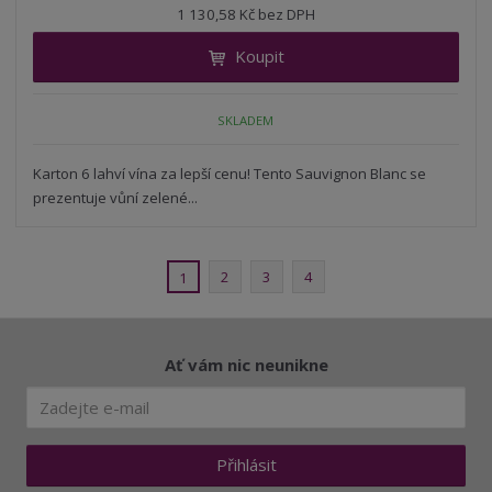
n
1 130,58 Kč bez DPH
i
š
i
t
i
Koupit
t
m
t
p
n
m
o
o
n
SKLADEM
ž
o
č
s
ž
e
t
s
Karton 6 lahví vína za lepší cenu! Tento Sauvignon Blanc se
t
v
t
prezentuje vůní zelené...
í
v
í
2
3
4
1
Ať vám nic neunikne
Přihlásit