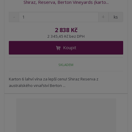
Shiraz, Reserva, Berton Vineyards (karto...
S
N
Z
ks
n
a
m
í
v
ě
2 838 Kč
ž
ý
n
2 345,45 Kč bez DPH
i
š
i
t
i
Koupit
t
m
t
p
n
m
o
o
n
SKLADEM
ž
o
č
s
ž
e
t
s
Karton 6 lahví vína za lepší cenu! Shiraz Reserva z
t
v
t
australského vinařství Berton ...
í
v
í