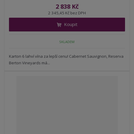
í
v
ě
2 838 Kč
ž
ý
n
2 345,45 Kč bez DPH
i
š
i
t
i
Koupit
t
m
t
p
n
m
o
o
n
SKLADEM
ž
o
č
s
ž
e
t
s
Karton 6 lahví vína za lepší cenu! Cabernet Sauvignon, Reserva
t
v
t
Berton Vineyards má...
í
v
í