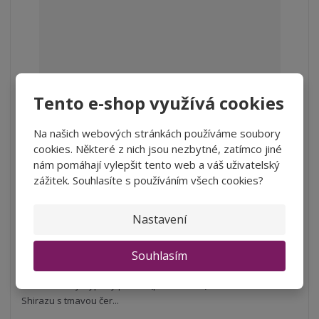
Tento e-shop využívá cookies
Black Shiraz Metal, Berton Vineyards
S
N
Z
Na našich webových stránkách používáme soubory
ks
n
a
m
cookies. Některé z nich jsou nezbytné, zatímco jiné
í
v
ě
253 Kč
nám pomáhají vylepšit tento web a váš uživatelský
ž
ý
n
zážitek. Souhlasíte s používáním všech cookies?
209,09 Kč bez DPH
i
š
i
t
i
Koupit
t
m
t
Nastavení
p
n
m
o
o
n
SKLADEM
Souhlasím
ž
o
č
s
ž
e
t
s
Black Shiraz je typický příklad (představitel) australského
t
v
t
Shirazu s tmavou čer...
í
v