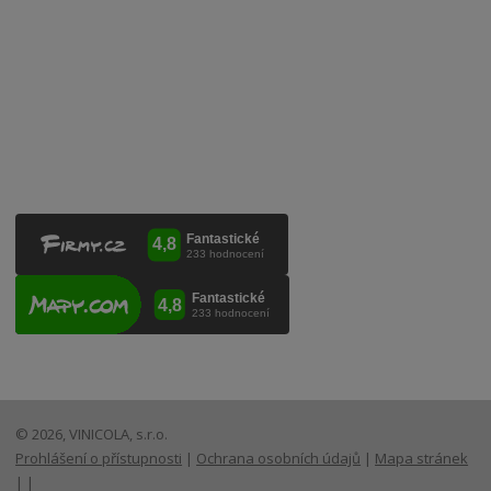
VINICOLA s. r. o.
Lanžhotská 3472/27
690 02 Břeclav
Česká republika
+420 519 327 450, +420 519 331 680
obchod@vinicola.eu
© 2026, VINICOLA, s.r.o.
Prohlášení o přístupnosti
|
Ochrana osobních údajů
|
Mapa stránek
|
|