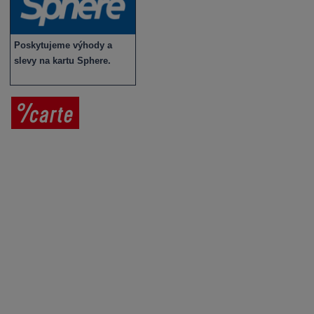
Poskytujeme výhody a
slevy na kartu Sphere.
Prodej vína
Vše o nákupu
V
íno jako dárek
Obchodní podmínky
Zpracování osobních údajů
Služby pro vinaře
Mobilní lahvovací linka
Kontaktujte nás