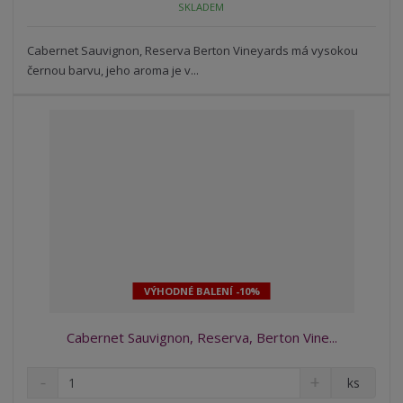
SKLADEM
ž
o
č
s
ž
e
t
s
Cabernet Sauvignon, Reserva Berton Vineyards má vysokou
t
v
t
černou barvu, jeho aroma je v...
í
v
í
VÝHODNÉ BALENÍ -10%
Cabernet Sauvignon, Reserva, Berton Vine...
S
N
Z
ks
n
a
m