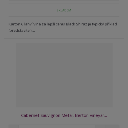
n
m
o
o
n
SKLADEM
ž
o
č
s
ž
e
t
s
Karton 6 lahví vína za lepší cenu! Black Shiraz je typický příklad
t
v
t
(představitel) ...
í
v
í
Cabernet Sauvignon Metal, Berton Vineyar...
S
N
Z