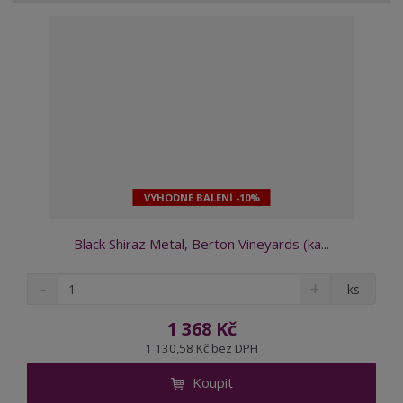
í
VÝHODNÉ BALENÍ -10%
Black Shiraz Metal, Berton Vineyards (ka...
S
N
Z
ks
n
a
m
í
v
ě
1 368 Kč
ž
ý
n
1 130,58 Kč bez DPH
i
š
i
t
i
Koupit
t
m
t
p