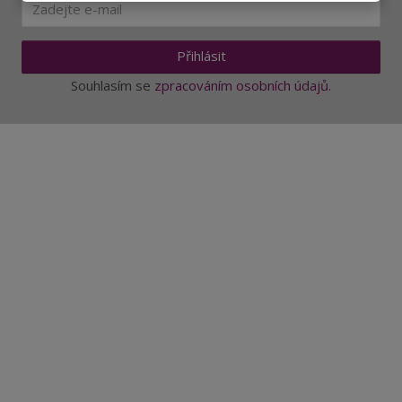
Přihlásit
Souhlasím se
zpracováním osobních údajů
.
Aktuality a novinky
Degustace a ochutnávky vína
Fotogalerie degustací
Novinky a zajímavosti o víně
Recepty - snoubení jídla a vína
Vybraná vína