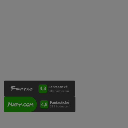
Služby pro vinaře
Mobilní lahvovací linka
Kontaktujte nás
VINICOLA s. r. o.
Lanžhotská 3472/27
690 02 Břeclav
Česká republika
+420 519 327 450, +420 519 331 680
obchod@vinicola.eu