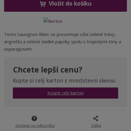
ž
ý
Vložit do košíku
n
i
š
i
t
i
t
m
t
p
n
m
o
o
n
Tento Sauvignon Blanc se prezentuje vůní zelené trávy,
ž
o
č
angreštu a zelené sladké papriky spolu s tropickými tóny a
s
ž
e
asparagusem.
t
s
t
v
t
í
v
í
Chcete lepší cenu?
Kupte si celý karton s množstevní slevou.
Koupit celý karton
Zeptejte se odborníka
Sdílet