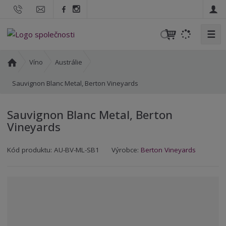
☰
V
y
h
Ú
Víno
Austrálie
l
v
o
Sauvignon Blanc Metal, Berton Vineyards
e
d
d
n
a
Sauvignon Blanc Metal, Berton
í
t
Vineyards
s
t
K
K
r
Kód produktu:
AU-BV-ML-SB1
Výrobce:
Berton Vineyards
ó
ó
a
d
d
n
v
d
a
ý
o
r
d
o
a