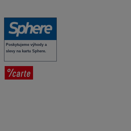
Víno v akci
Novinky v sortimentu
Poskytujeme výhody a
slevy na kartu Sphere.
Prodej vína
Vše o nákupu
V
íno jako dárek
Obchodní podmínky
Zpracování osobních údajů