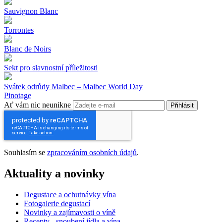
Sauvignon Blanc
Torrontes
Blanc de Noirs
Sekt pro slavnostní příležitosti
Svátek odrůdy Malbec – Malbec World Day
Pinotage
Ať vám nic neunikne
Přihlásit
Souhlasím se
zpracováním osobních údajů
.
Aktuality a novinky
Degustace a ochutnávky vína
Fotogalerie degustací
Novinky a zajímavosti o víně
Recepty - snoubení jídla a vína