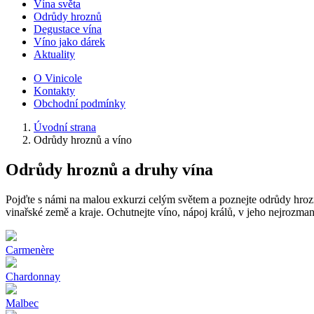
Vína světa
Odrůdy hroznů
Degustace vína
Víno jako dárek
Aktuality
O Vinicole
Kontakty
Obchodní podmínky
Úvodní strana
Odrůdy hroznů a víno
Odrůdy hroznů a druhy vína
Pojďte s námi na malou exkurzi celým světem a poznejte odrůdy hrozn
vinařské země a kraje. Ochutnejte víno, nápoj králů, v jeho nejrozma
Carmenère
Chardonnay
Malbec