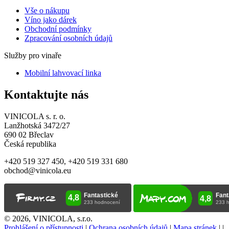
Vše o nákupu
V
íno jako dárek
Obchodní podmínky
Zpracování osobních údajů
Služby pro vinaře
Mobilní lahvovací linka
Kontaktujte nás
VINICOLA s. r. o.
Lanžhotská 3472/27
690 02 Břeclav
Česká republika
+420 519 327 450, +420 519 331 680
obchod@vinicola.eu
© 2026, VINICOLA, s.r.o.
Prohlášení o přístupnosti
|
Ochrana osobních údajů
|
Mapa stránek
|
|