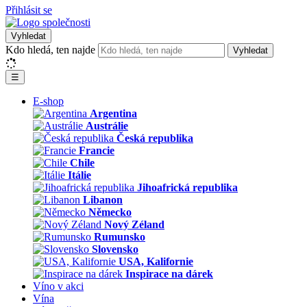
Přihlásit se
Vyhledat
Kdo hledá, ten najde
Vyhledat
☰
E-shop
Argentina
Austrálie
Česká republika
Francie
Chile
Itálie
Jihoafrická republika
Libanon
Německo
Nový Zéland
Rumunsko
Slovensko
USA, Kalifornie
Inspirace na dárek
Víno v akci
Vína