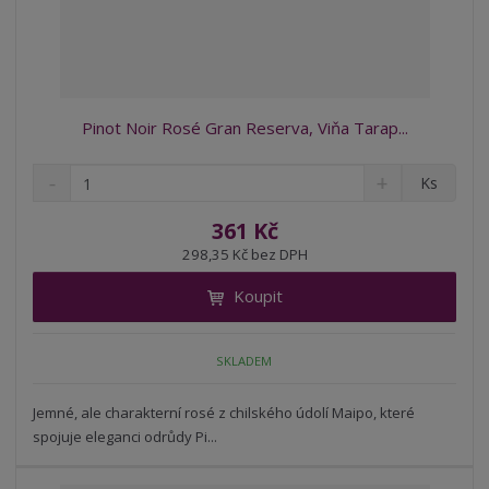
Pinot Noir Rosé Gran Reserva, Viňa Tarap...
S
N
Z
Ks
n
a
m
í
v
ě
361 Kč
ž
ý
n
298,35 Kč bez DPH
i
š
i
t
i
Koupit
t
m
t
p
n
m
o
o
n
SKLADEM
ž
o
č
s
ž
e
t
s
Jemné, ale charakterní rosé z chilského údolí Maipo, které
t
v
t
spojuje eleganci odrůdy Pi...
í
v
í