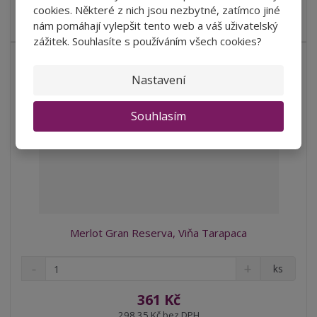
t
s
Víno intenzivně červené barvy. Vůně připomíná směs květin,
t
cookies. Některé z nich jsou nezbytné, zatímco jiné
v
t
černých třešní a kávy...
nám pomáhají vylepšit tento web a váš uživatelský
í
v
zážitek. Souhlasíte s používáním všech cookies?
í
Nastavení
Souhlasím
Merlot Gran Reserva, Viňa Tarapaca
S
N
Z
ks
n
a
m
í
v
ě
361 Kč
ž
ý
n
298,35 Kč bez DPH