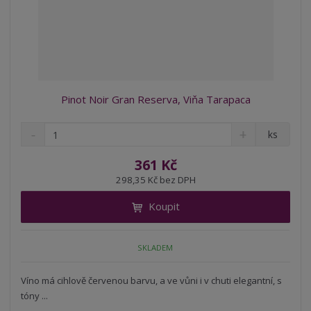
Pinot Noir Gran Reserva, Viňa Tarapaca
S
N
Z
ks
n
a
m
í
v
ě
361 Kč
ž
ý
n
298,35 Kč bez DPH
i
š
i
t
i
Koupit
t
m
t
p
n
m
o
o
n
SKLADEM
ž
o
č
s
ž
e
t
s
Víno má cihlově červenou barvu, a ve vůni i v chuti elegantní, s
t
v
t
tóny ...
í
v