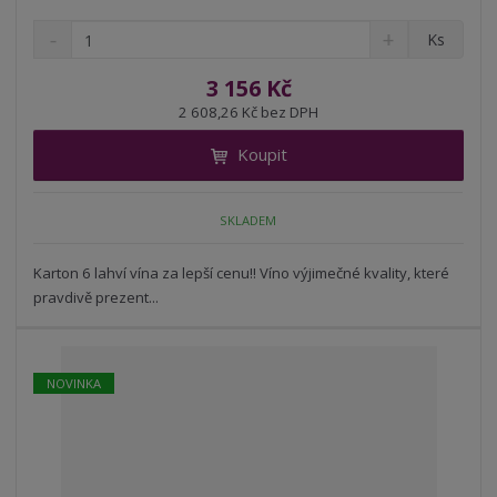
S
N
Z
Ks
n
a
m
í
v
ě
3 156 Kč
ž
ý
n
2 608,26 Kč bez DPH
i
š
i
t
i
Koupit
t
m
t
p
n
m
o
o
n
SKLADEM
ž
o
č
s
ž
e
t
s
Karton 6 lahví vína za lepší cenu!! Víno výjimečné kvality, které
t
v
t
pravdivě prezent...
í
v
í
NOVINKA