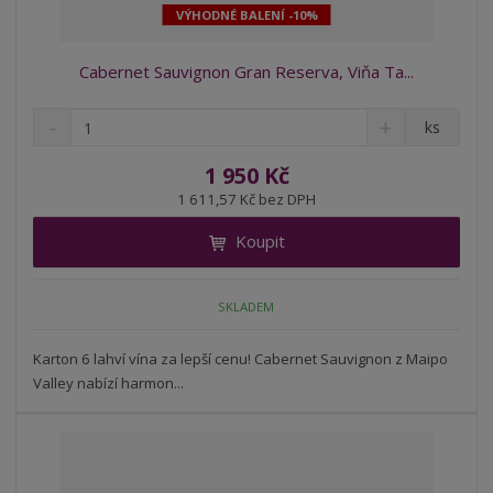
VÝHODNÉ BALENÍ -10%
Cabernet Sauvignon Gran Reserva, Viňa Ta...
S
N
Z
ks
n
a
m
í
v
ě
1 950 Kč
ž
ý
n
1 611,57 Kč bez DPH
i
š
i
t
i
Koupit
t
m
t
p
n
m
o
o
n
SKLADEM
ž
o
č
s
ž
e
t
s
Karton 6 lahví vína za lepší cenu! Cabernet Sauvignon z Maipo
t
v
t
Valley nabízí harmon...
í
v
í