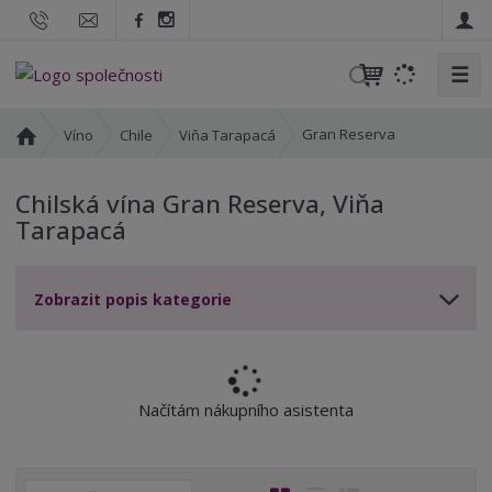
☰
V
y
h
Ú
Gran Reserva
Víno
Chile
Viňa Tarapacá
l
v
o
e
Chilská vína Gran Reserva, Viňa
d
d
Tarapacá
n
a
í
t
s
Zobrazit popis kategorie
t
r
a
n
a
Načítám nákupního asistenta
Ř