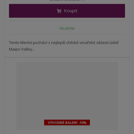
i
š
i
t
i
Koupit
t
m
t
p
n
m
o
o
n
SKLADEM
ž
o
č
s
ž
e
t
s
Tento Merlot pochází z nejlepší chilské vinařské oblasti údolí
t
v
t
Maipo Valley...
í
v
í
VÝHODNÉ BALENÍ -10%