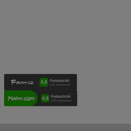
Mobilní lahvovací linka
Kontaktujte nás
VINICOLA s. r. o.
Lanžhotská 3472/27
690 02 Břeclav
Česká republika
+420 519 327 450, +420 519 331 680
obchod@vinicola.eu