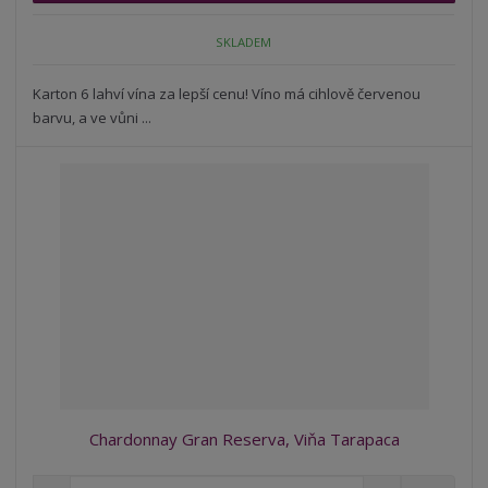
p
n
m
o
o
n
SKLADEM
ž
o
č
s
ž
e
t
s
Karton 6 lahví vína za lepší cenu! Víno má cihlově červenou
t
v
t
barvu, a ve vůni ...
í
v
í
Chardonnay Gran Reserva, Viňa Tarapaca
S
N
Z