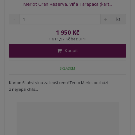
Merlot Gran Reserva, Viňa Tarapaca (kart...
S
N
Z
ks
n
a
m
í
v
ě
1 950 Kč
ž
ý
n
1 611,57 Kč bez DPH
i
š
i
t
i
Koupit
t
m
t
p
n
m
o
o
n
SKLADEM
ž
o
č
s
ž
e
t
s
Karton 6 lahví vína za lepší cenu! Tento Merlot pochází
t
v
t
z nejlepší chils...
í
v
í