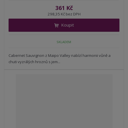
í
v
ě
361 Kč
ž
ý
n
298,35 Kč bez DPH
i
š
i
t
i
Koupit
t
m
t
p
n
m
o
o
n
SKLADEM
ž
o
č
s
ž
e
t
s
Cabernet Sauvignon z Maipo Valley nabízí harmonii vůně a
t
v
t
chuti vyzrálých hroznů s jem...
í
v
í