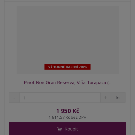
í
VÝHODNÉ BALENÍ -10%
Pinot Noir Gran Reserva, Viňa Tarapaca (...
S
N
Z
ks
n
a
m
í
v
ě
1 950 Kč
ž
ý
n
1 611,57 Kč bez DPH
i
š
i
t
i
Koupit
t
m
t