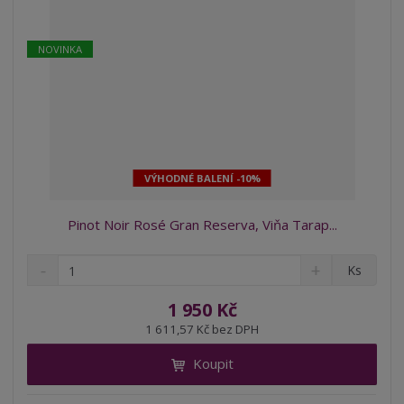
NOVINKA
VÝHODNÉ BALENÍ -10%
Pinot Noir Rosé Gran Reserva, Viňa Tarap...
S
N
Z
Ks
n
a
m
í
v
ě
1 950 Kč
ž
ý
n
1 611,57 Kč bez DPH
i
š
i
t
i
Koupit
t
m
t
p
n
m
o