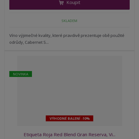
Koupit
t
m
t
p
n
m
o
o
n
SKLADEM
ž
o
č
s
ž
e
t
s
Víno výjimečné kvality, které pravdivě prezentuje obě použité
t
v
t
odrůdy, Cabernet S...
í
v
í
NOVINKA
VÝHODNÉ BALENÍ -10%
Etiqueta Roja Red Blend Gran Reserva, Vi...