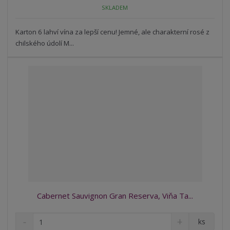
o
n
SKLADEM
ž
o
č
s
ž
e
t
s
Karton 6 lahví vína za lepší cenu! Jemné, ale charakterní rosé z
t
v
t
chilského údolí M...
í
v
í
Cabernet Sauvignon Gran Reserva, Viňa Ta...
S
N
Z
ks
n
a
m