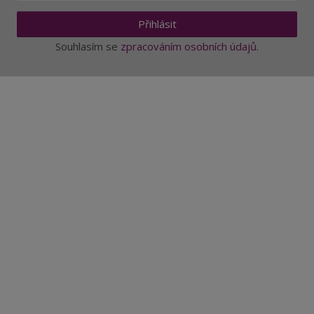
Přihlásit
Souhlasím se
zpracováním osobních údajů
.
Aktuality a novinky
Degustace a ochutnávky vína
Fotogalerie degustací
Novinky a zajímavosti o víně
Recepty - snoubení jídla a vína
Vybraná vína
Víno v akci