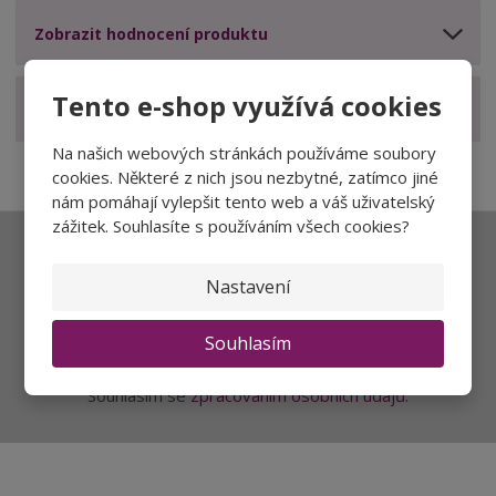
Zobrazit hodnocení produktu
Tento e-shop využívá cookies
Zobrazit související produkty
Na našich webových stránkách používáme soubory
cookies. Některé z nich jsou nezbytné, zatímco jiné
nám pomáhají vylepšit tento web a váš uživatelský
zážitek. Souhlasíte s používáním všech cookies?
Ať vám nic neunikne
Nastavení
Souhlasím
Přihlásit
Souhlasím se
zpracováním osobních údajů
.