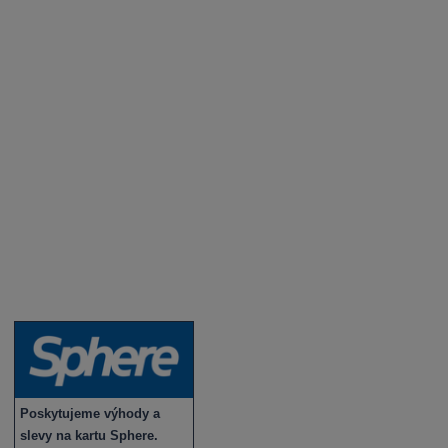
Aktuality a novinky
Degustace a ochutnávky vína
Fotogalerie degustací
Novinky a zajímavosti o víně
Recepty - snoubení jídla a vína
Vybraná vína
Víno v akci
Novinky v sortimentu
Poskytujeme výhody a
slevy na kartu Sphere.