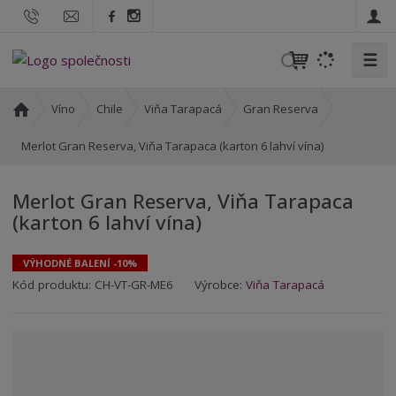
☰
V
y
h
Ú
Víno
Chile
Viňa Tarapacá
Gran Reserva
l
v
o
Merlot Gran Reserva, Viňa Tarapaca (karton 6 lahví vína)
e
d
d
n
a
Merlot Gran Reserva, Viňa Tarapaca
í
t
(karton 6 lahví vína)
s
t
r
VÝHODNÉ BALENÍ -10%
a
K
K
Kód produktu:
CH-VT-GR-ME6
Výrobce:
Viňa Tarapacá
n
ó
ó
a
d
d
v
d
ý
o
r
d