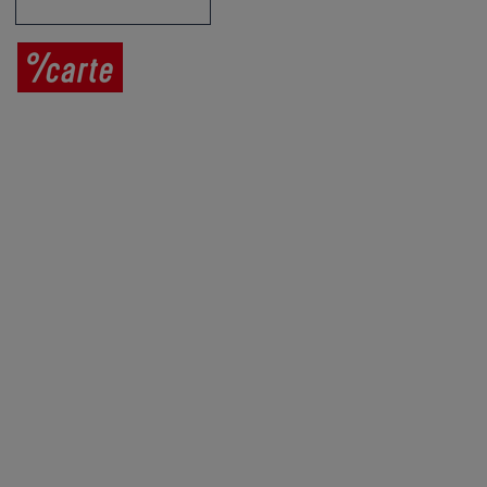
Prodej vína
Vše o nákupu
V
íno jako dárek
Obchodní podmínky
Zpracování osobních údajů
Služby pro vinaře
Mobilní lahvovací linka
Kontaktujte nás
VINICOLA s. r. o.
Lanžhotská 3472/27
690 02 Břeclav