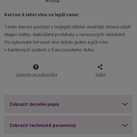
m
t
p
4
n
m
o
o
n
Karton 6 lahví vína za lepší cenu!
ž
o
č
s
ž
e
Tento Merlot pochází z nejlepší chilské vinařské oblasti údolí
t
s
t
Maipo Valley. Nakvášení probíhalo v nerezových nádobách.
v
t
Po vylisování červené víno leželo jeden a půl roku
í
v
í
v barikových sudech z francouzského dubu.
Zeptejte se odborníka
Sdílet
Zobrazit detailní popis
Zobrazit technické parametry