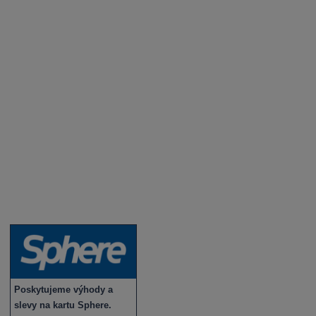
Aktuality a novinky
Degustace a ochutnávky vína
Fotogalerie degustací
Novinky a zajímavosti o víně
Recepty - snoubení jídla a vína
Vybraná vína
Víno v akci
Novinky v sortimentu
Poskytujeme výhody a
slevy na kartu Sphere.