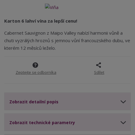
t
i
t
5
m
t
p
7
n
m
o
o
n
Karton 6 lahví vína za lepší cenu!
ž
o
č
s
ž
e
Cabernet Sauvignon z Maipo Valley nabízí harmonii vůně a
t
s
t
chuti vyzrálých hroznů s jemnou vůní francouzského dubu, ve
v
t
kterém 12 měsíců leželo.
í
v
í
Zeptejte se odborníka
Sdílet
Zobrazit detailní popis
Zobrazit technické parametry