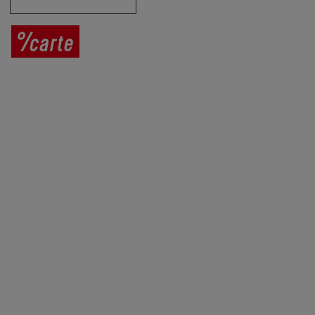
Prodej vína
Vše o nákupu
V
íno jako dárek
Obchodní podmínky
Zpracování osobních údajů
Služby pro vinaře
Mobilní lahvovací linka
Kontaktujte nás
VINICOLA s. r. o.
Lanžhotská 3472/27
690 02 Břeclav