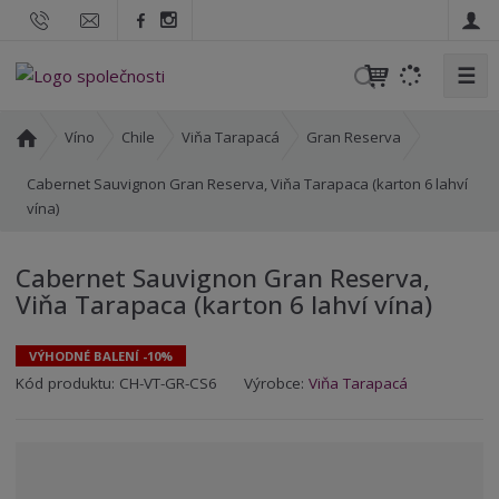
☰
V
y
h
Ú
Víno
Chile
Viňa Tarapacá
Gran Reserva
l
v
o
Cabernet Sauvignon Gran Reserva, Viňa Tarapaca (karton 6 lahví
e
d
vína)
d
n
a
í
t
Cabernet Sauvignon Gran Reserva,
s
Viňa Tarapaca (karton 6 lahví vína)
t
r
a
VÝHODNÉ BALENÍ -10%
n
K
K
Kód produktu:
CH-VT-GR-CS6
Výrobce:
Viňa Tarapacá
a
ó
ó
d
d
v
d
ý
o