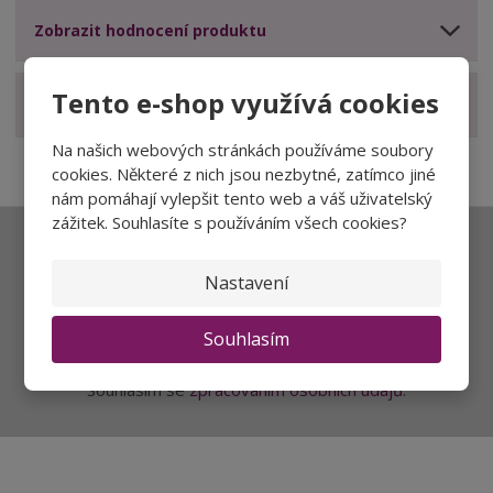
Zobrazit hodnocení produktu
Tento e-shop využívá cookies
Zobrazit související produkty
Na našich webových stránkách používáme soubory
cookies. Některé z nich jsou nezbytné, zatímco jiné
nám pomáhají vylepšit tento web a váš uživatelský
zážitek. Souhlasíte s používáním všech cookies?
Ať vám nic neunikne
Nastavení
Souhlasím
Přihlásit
Souhlasím se
zpracováním osobních údajů
.