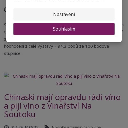
07.11.2014 08:29
Novinky a zajímavosti o víně
Nastavení
Slámové víno Děvín 2013 z Château Topoľčianky letos získalo
Souhlasím
titul šampion kategorie slámových vín a zároveň titul nejlepší
sladké víno roku. Toto slámové víno získalo i nejvyšší
hodnocení z celé výstavy – 94,3 bodů ze 100 bodové
stupnice.
Chinaski mají opravdu rádi víno
a pijí víno z Vinařství Na
Soutoku
01.10.2014 09:31
Novinky a zajímavosti o víně