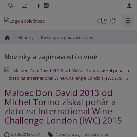
☰
V
y
h
Ú
Novinky a zajímavosti o víně
Aktuality
l
v
o
e
Novinky a zajímavosti o víně
d
d
n
a
í
t
s
t
Malbec Don David 2013 od
r
a
Michel Torino získal pohár a
n
zlato na International Wine
a
Challenge London (IWC) 2015
30.06.2015 09:01
Novinky a zajímavosti o víně