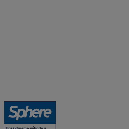
Aktuality a novinky
Degustace a ochutnávky vína
Fotogalerie degustací
Novinky a zajímavosti o víně
Recepty - snoubení jídla a vína
Vybraná vína
Víno v akci
Novinky v sortimentu
Poskytujeme výhody a