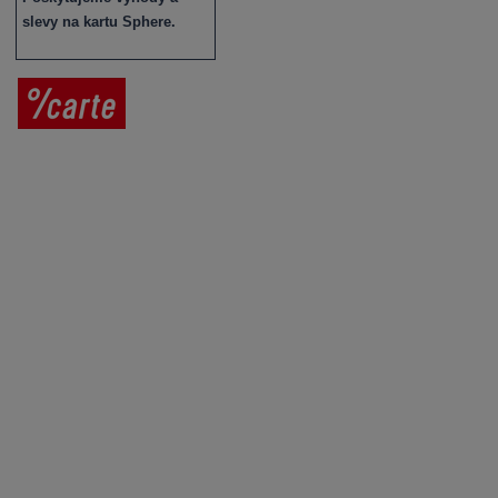
slevy na kartu Sphere.
Prodej vína
Vše o nákupu
V
íno jako dárek
Obchodní podmínky
Zpracování osobních údajů
Služby pro vinaře
Mobilní lahvovací linka
Kontaktujte nás
VINICOLA s. r. o.
Lanžhotská 3472/27