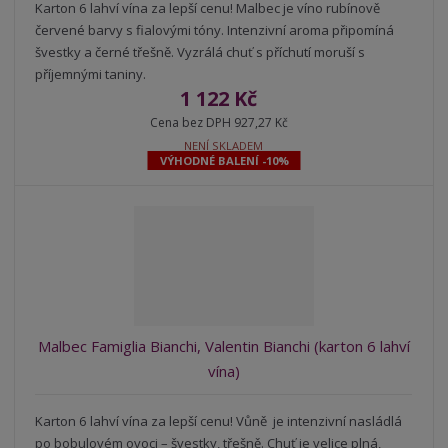
Karton 6 lahví vína za lepší cenu! Malbec je víno rubínově
červené barvy s fialovými tóny. Intenzivní aroma připomíná
švestky a černé třešně. Vyzrálá chuť s příchutí moruší s
příjemnými taniny.
1 122 Kč
Cena bez DPH 927,27 Kč
NENÍ SKLADEM
VÝHODNÉ BALENÍ -10%
Malbec Famiglia Bianchi, Valentin Bianchi (karton 6 lahví
vína)
Karton 6 lahví vína za lepší cenu! Vůně je intenzivní nasládlá
po bobulovém ovoci – švestky, třešně. Chuť je velice plná,