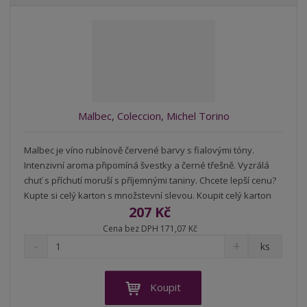
b
a
á
z
r
b
d
e
á
u
k
n
z
l
o
í
k
k
v
p
o
o
ý
r
o
v
v
v
Malbec, Coleccion, Michel Torino
d
ý
ý
ý
u
v
v
p
k
Malbec je víno rubínově červené barvy s fialovými tóny.
ý
ý
i
t
Intenzivní aroma připomíná švestky a černé třešně. Vyzrálá
p
p
s
ů
chuť s příchutí moruší s příjemnými taniny. Chcete lepší cenu?
i
i
Kupte si celý karton s množstevní slevou. Koupit celý karton
s
s
207 Kč
Cena bez DPH 171,07 Kč
S
N
Z
ks
n
a
m
í
v
ě
ž
ý
n
Koupit
i
š
i