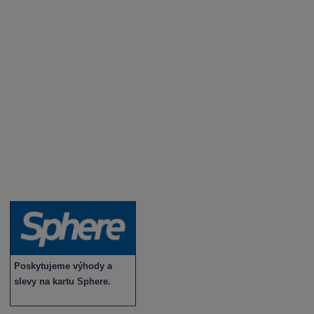
Degustace a ochutnávky vína
Fotogalerie degustací
Novinky a zajímavosti o víně
Recepty - snoubení jídla a vína
Vybraná vína
Víno v akci
Novinky v sortimentu
Poskytujeme výhody a
slevy na kartu Sphere.