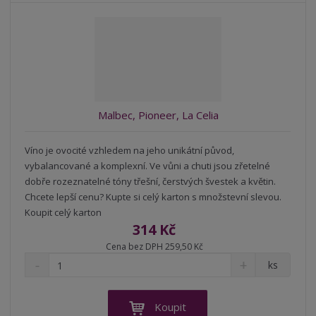
o
o
n
ž
o
č
s
ž
e
t
s
t
v
t
í
v
í
Malbec, Pioneer, La Celia
Víno je ovocité vzhledem na jeho unikátní původ,
vybalancované a komplexní. Ve vůni a chuti jsou zřetelné
dobře rozeznatelné tóny třešní, čerstvých švestek a květin.
Chcete lepší cenu? Kupte si celý karton s množstevní slevou.
Koupit celý karton
314 Kč
Cena bez DPH 259,50 Kč
S
N
Z
ks
n
a
m
í
v
ě
ž
ý
n
Koupit
i
š