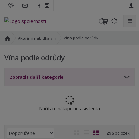
☰
V
y
h
Ú
Vína podle odrůdy
Aktuální nabídka vín
l
v
o
e
Vína podle odrůdy
d
d
n
a
í
t
Zobrazit další kategorie
s
t
r
a
n
Načítám nákupního asistenta
a
Ř
O
T
Ř
296
položek
a