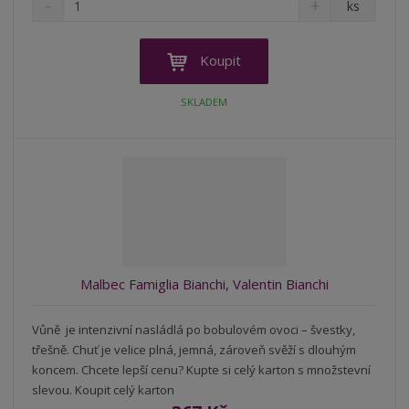
ks
n
a
m
í
v
ě
ž
ý
n
Koupit
i
š
i
t
i
t
SKLADEM
m
t
p
n
m
o
o
n
ž
o
č
s
ž
e
t
s
t
v
t
í
v
í
Malbec Famiglia Bianchi, Valentin Bianchi
Vůně je intenzivní nasládlá po bobulovém ovoci – švestky,
třešně. Chuť je velice plná, jemná, zároveň svěží s dlouhým
koncem. Chcete lepší cenu? Kupte si celý karton s množstevní
slevou. Koupit celý karton