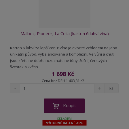
s
ž
e
t
s
t
v
t
í
v
í
Malbec, Pioneer, La Celia (karton 6 lahví vína)
Karton 6 lahví za lepší cenu! Víno je ovocité vzhledem na jeho
unikátní původ, vybalancované a komplexní. Ve vůni a chuti
jsou zřetelné dobře rozeznatelné tóny třešní, čerstvých
švestek a květin.
1 698 Kč
Cena bez DPH 1 403,31 Kč
S
N
Z
ks
n
a
m
í
v
ě
ž
ý
n
Koupit
i
š
i
t
i
t
SKLADEM
m
t
VÝHODNÉ BALENÍ -10%
p
n
m