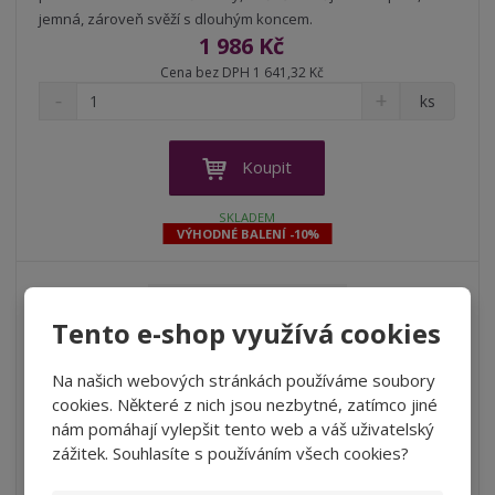
jemná, zároveň svěží s dlouhým koncem.
1 986 Kč
Cena bez DPH 1 641,32 Kč
S
N
Z
ks
n
a
m
í
v
ě
ž
ý
n
Koupit
i
š
i
t
i
t
SKLADEM
m
t
VÝHODNÉ BALENÍ -10%
p
n
m
o
o
n
ž
o
č
s
ž
e
Tento e-shop využívá cookies
t
s
t
v
t
í
v
Na našich webových stránkách používáme soubory
í
cookies. Některé z nich jsou nezbytné, zatímco jiné
nám pomáhají vylepšit tento web a váš uživatelský
Malbec, Don David, El Esteco, Michel Torino (karton 6
zážitek. Souhlasíte s používáním všech cookies?
lahví vína)