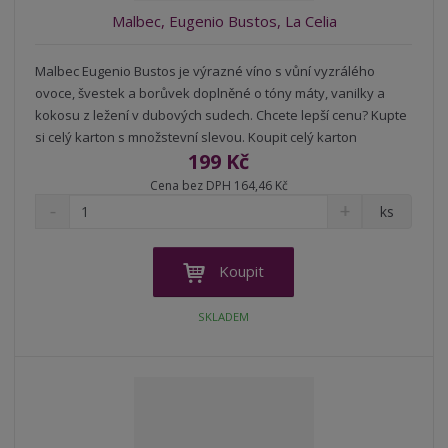
Malbec, Eugenio Bustos, La Celia
Malbec Eugenio Bustos je výrazné víno s vůní vyzrálého
ovoce, švestek a borůvek doplněné o tóny máty, vanilky a
kokosu z ležení v dubových sudech. Chcete lepší cenu? Kupte
si celý karton s množstevní slevou. Koupit celý karton
199 Kč
Cena bez DPH 164,46 Kč
S
N
Z
ks
n
a
m
í
v
ě
ž
ý
n
Koupit
i
š
i
t
i
t
SKLADEM
m
t
p
n
m
o
o
n
ž
o
č
s
ž
e
t
s
t
v
t