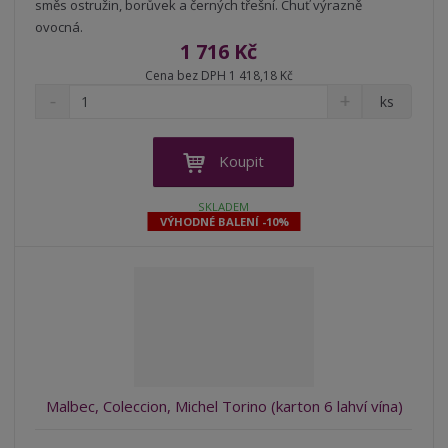
směs ostružin, borůvek a černých třešní. Chuť výrazně
ovocná.
1 716 Kč
Cena bez DPH 1 418,18 Kč
S
N
Z
ks
n
a
m
í
v
ě
ž
ý
n
Koupit
i
š
i
t
i
t
SKLADEM
m
t
VÝHODNÉ BALENÍ -10%
p
n
m
o
o
n
ž
o
č
s
ž
e
t
s
t
v
t
í
v
í
Malbec, Coleccion, Michel Torino (karton 6 lahví vína)