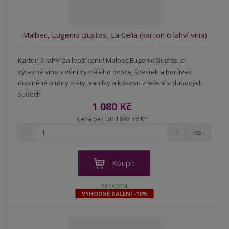
í
v
í
Malbec, Eugenio Bustos, La Celia (karton 6 lahví vína)
Karton 6 lahví za lepší cenu! Malbec Eugenio Bustos je
výrazné víno s vůní vyzrálého ovoce, švestek a borůvek
doplněné o tóny máty, vanilky a kokosu z ležení v dubových
sudech.
1 080 Kč
Cena bez DPH 892,56 Kč
S
N
Z
ks
n
a
m
í
v
ě
ž
ý
n
Koupit
i
š
i
t
i
t
SKLADEM
m
t
VÝHODNÉ BALENÍ -10%
p
n
m
o
o
n
ž
o
č