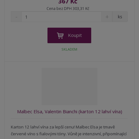
367 Kč
Cena bez DPH 303,31 Kč
S
N
Z
ks
n
a
m
í
v
ě
ž
ý
n
Koupit
i
š
i
t
i
t
SKLADEM
m
t
p
n
m
o
o
n
ž
o
č
s
ž
e
t
s
t
v
t
í
v
í
Malbec Elsa, Valentin Bianchi (karton 12 lahví vína)
Karton 12 lahví vína za lepší cenu! Malbec Elsa je tmavě
červené víno s fialovými tóny. Vůně je intenzivní, připomínající