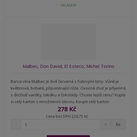
t
i
t
SKLADEM
m
t
p
n
m
o
o
n
ž
o
č
s
ž
e
t
s
t
v
t
í
v
í
Malbec, Don David, El Esteco, Michel Torino
Barva vína Malbec je živě červená s fialovými tóny. Vůně je
květinová, bohatá, připomínající růže. Ovocná chuť je příjemná
s dochutí vanilky, tabáku a čokolády. Chcete lepší cenu? Kupte
si celý karton s množstevní slevou. Koupit celý karton
278 Kč
Cena bez DPH 229,75 Kč
S
N
Z
ks
n
a
m
í
v
ě