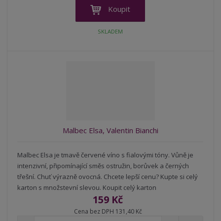
ž
ý
n
Koupit
i
š
i
t
i
t
SKLADEM
m
t
p
n
m
o
o
n
ž
o
č
s
ž
e
t
s
t
v
t
í
v
í
Malbec Elsa, Valentin Bianchi
Malbec Elsa je tmavě červené víno s fialovými tóny. Vůně je
intenzivní, připomínající směs ostružin, borůvek a černých
třešní. Chuť výrazně ovocná. Chcete lepší cenu? Kupte si celý
karton s množstevní slevou. Koupit celý karton
159 Kč
Cena bez DPH 131,40 Kč
S
N
Z