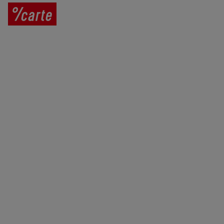
Prodej vína
Vše o nákupu
V
íno jako dárek
Obchodní podmínky
Zpracování osobních údajů
Služby pro vinaře
Mobilní lahvovací linka
Kontaktujte nás
VINICOLA s. r. o.
Lanžhotská 3472/27
690 02 Břeclav
Česká republika