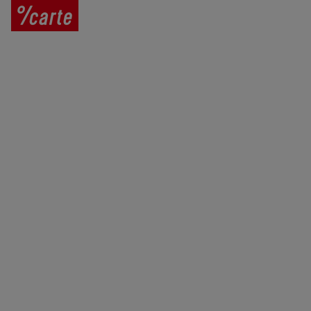
Prodej vína
Vše o nákupu
V
íno jako dárek
Obchodní podmínky
Zpracování osobních údajů
Služby pro vinaře
Mobilní lahvovací linka
Kontaktujte nás
VINICOLA s. r. o.
Lanžhotská 3472/27
690 02 Břeclav
Česká republika