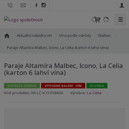
☰
V
y
h
Ú
Aktuální nabídka vín
Vína podle odrůdy
Malbec
l
v
o
Paraje Altamíra Malbec, Icono, La Celia (karton 6 lahví vína)
e
d
d
n
a
Paraje Altamíra Malbec, Icono, La Celia
í
t
(karton 6 lahví vína)
s
t
r
DOPRAVA ZDARMA
VÝHODNÉ BALENÍ -10%
NOVINKA
a
K
K
Kód produktu:
AR-LC-ICO-PAMA6
Výrobce:
La Celia
n
ó
ó
a
d
d
v
d
ý
o
r
d