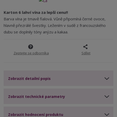
m
t
p
4
n
m
o
o
n
Karton 6 lahví vína za lepší cenu!!
ž
o
č
Barva vína je tmavě fialová. Vůně připomíná černé ovoce,
s
ž
e
hlavně přezrálé švestky. Ležením v sudě z francouzského
t
s
t
v
t
dubu se doplnily tóny anýzu a kakaa.
í
v
í
Zeptejte se odborníka
Sdílet
Zobrazit detailní popis
Zobrazit technické parametry
Zobrazit hodnocení produktu