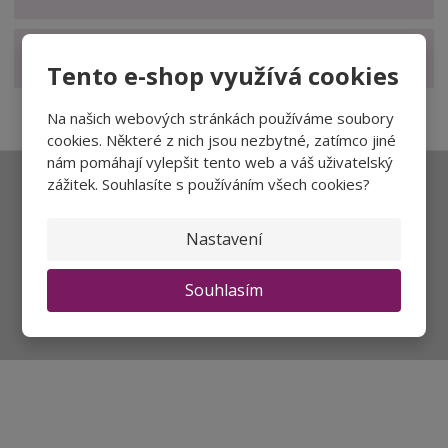
Zobrazit související produkty
Tento e-shop využívá cookies
Na našich webových stránkách používáme soubory
cookies. Některé z nich jsou nezbytné, zatímco jiné
nám pomáhají vylepšit tento web a váš uživatelský
zážitek. Souhlasíte s používáním všech cookies?
Ať vám nic neunikne
Nastavení
Přihlásit
Souhlasím
Souhlasím se
zpracováním osobních údajů
.
Aktuality a novinky