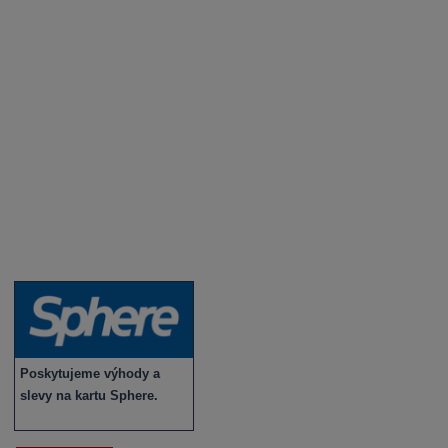
Degustace a ochutnávky vína
Fotogalerie degustací
Novinky a zajímavosti o víně
Recepty - snoubení jídla a vína
Vybraná vína
Víno v akci
Novinky v sortimentu
Poskytujeme výhody a
slevy na kartu Sphere.