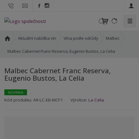
☰
V
y
h
Ú
Aktuální nabídka vín
Vína podle odrůdy
Malbec
l
v
o
Malbec Cabernet Franc Reserva, Eugenio Bustos, La Celia
e
d
d
n
a
Malbec Cabernet Franc Reserva,
í
t
Eugenio Bustos, La Celia
s
t
r
NOVINKA
a
K
K
Kód produktu:
AR-LC-EB-MCF1
Výrobce:
La Celia
n
ó
ó
a
d
d
v
d
ý
o
r
d