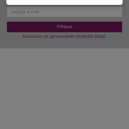
Ať vám nic neunikne
Přihlásit
Souhlasím se
zpracováním osobních údajů
.
Aktuality a novinky
Degustace a ochutnávky vína
Fotogalerie degustací
Novinky a zajímavosti o víně
Recepty - snoubení jídla a vína
Vybraná vína