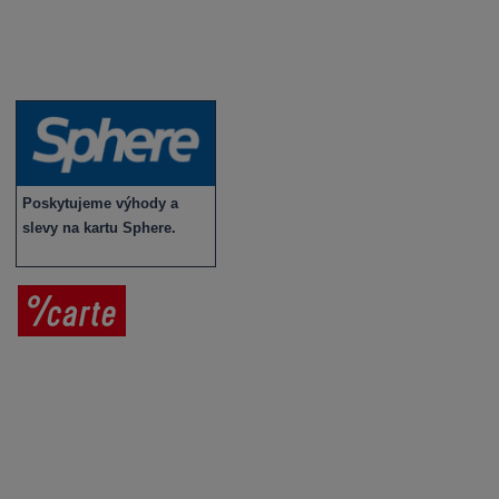
Víno v akci
Novinky v sortimentu
Poskytujeme výhody a
slevy na kartu Sphere.
Prodej vína
Vše o nákupu
V
íno jako dárek
Obchodní podmínky