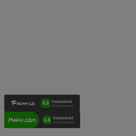
Zpracování osobních údajů
Služby pro vinaře
Mobilní lahvovací linka
Kontaktujte nás
VINICOLA s. r. o.
Lanžhotská 3472/27
690 02 Břeclav
Česká republika
+420 519 327 450, +420 519 331 680
obchod@vinicola.eu