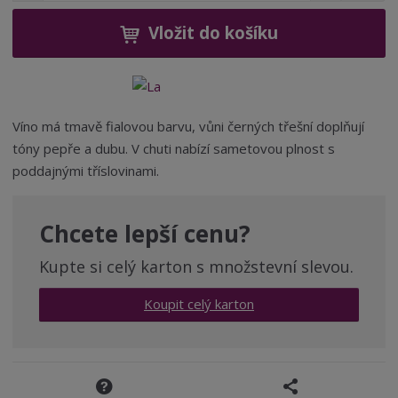
í
v
ě
ž
ý
Vložit do košíku
n
i
š
i
t
i
t
m
t
p
n
m
o
o
n
Víno má tmavě fialovou barvu, vůni černých třešní doplňují
ž
o
č
tóny pepře a dubu. V chuti nabízí sametovou plnost s
s
ž
e
poddajnými tříslovinami.
t
s
t
v
t
í
v
í
Chcete lepší cenu?
Kupte si celý karton s množstevní slevou.
Koupit celý karton