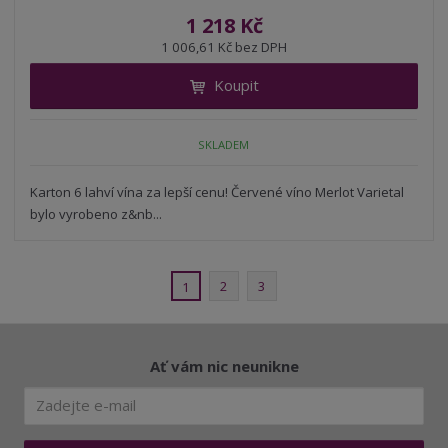
í
v
ě
1 218 Kč
ž
ý
n
1 006,61 Kč bez DPH
i
š
i
t
i
Koupit
t
m
t
p
n
m
o
o
n
SKLADEM
ž
o
č
s
ž
e
t
s
Karton 6 lahví vína za lepší cenu! Červené víno Merlot Varietal
t
v
t
bylo vyrobeno z&nb...
í
v
í
2
3
1
Ať vám nic neunikne