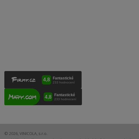
Kontaktujte nás
VINICOLA s. r. o.
Lanžhotská 3472/27
690 02 Břeclav
Česká republika
+420 519 327 450, +420 519 331 680
obchod@vinicola.eu
© 2026, VINICOLA, s.r.o.