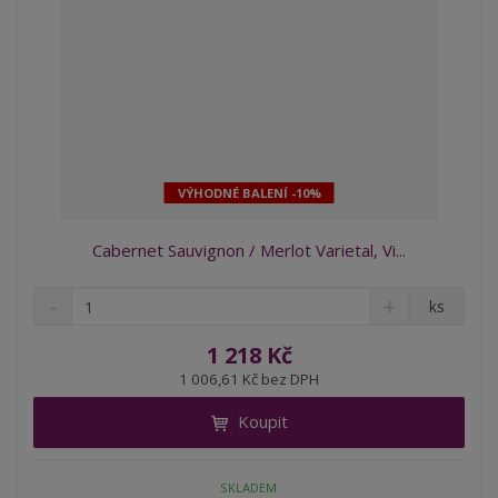
VÝHODNÉ BALENÍ -10%
Cabernet Sauvignon / Merlot Varietal, Vi...
S
N
Z
ks
n
a
m
í
v
ě
1 218 Kč
ž
ý
n
1 006,61 Kč bez DPH
i
š
i
t
i
Koupit
t
m
t
p
n
m
o
o
n
SKLADEM
ž
o
č