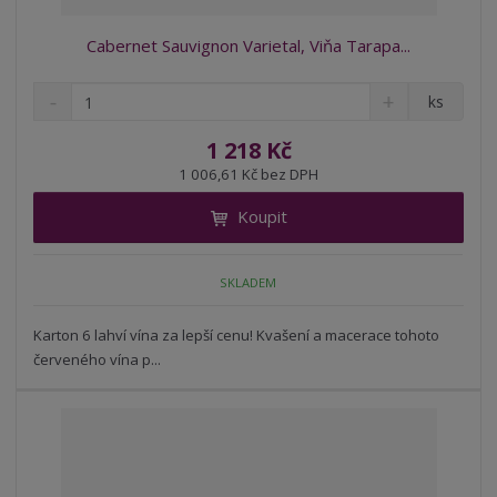
Cabernet Sauvignon Varietal, Viňa Tarapa...
S
N
Z
ks
n
a
m
í
v
ě
1 218 Kč
ž
ý
n
1 006,61 Kč bez DPH
i
š
i
t
i
Koupit
t
m
t
p
n
m
o
o
n
SKLADEM
ž
o
č
s
ž
e
t
s
Karton 6 lahví vína za lepší cenu! Kvašení a macerace tohoto
t
v
t
červeného vína p...
í
v
í