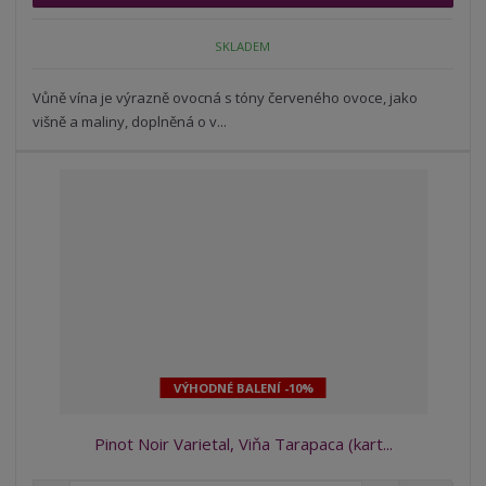
p
n
m
o
o
n
SKLADEM
ž
o
č
s
ž
e
t
s
Vůně vína je výrazně ovocná s tóny červeného ovoce, jako
t
v
t
višně a maliny, doplněná o v...
í
v
í
VÝHODNÉ BALENÍ -10%
Pinot Noir Varietal, Viňa Tarapaca (kart...