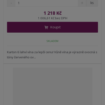
S
N
Z
ks
n
a
m
í
v
ě
1 218 Kč
ž
ý
n
1 006,61 Kč bez DPH
i
š
i
t
i
Koupit
t
m
t
p
n
m
o
o
n
SKLADEM
ž
o
č
s
ž
e
t
s
Karton 6 lahví vína za lepší cenu! Vůně vína je výrazně ovocná s
t
v
t
tóny červeného ov...
í
v
í