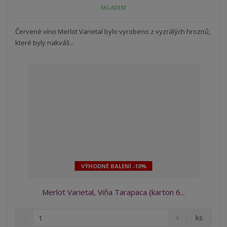
o
n
SKLADEM
ž
o
č
s
ž
e
t
s
Červené víno Merlot Varietal bylo vyrobeno z vyzrálých hroznů,
t
v
t
které byly nakváš...
í
v
í
VÝHODNÉ BALENÍ -10%
Merlot Varietal, Viňa Tarapaca (karton 6...
S
N
Z
ks
n
a
m