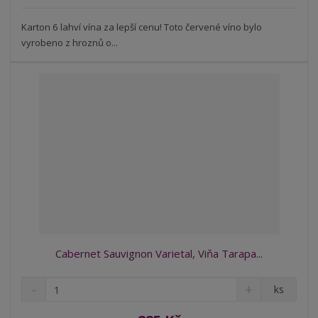
s
ž
e
t
s
Karton 6 lahví vína za lepší cenu! Toto červené víno bylo
t
v
t
vyrobeno z hroznů o...
í
v
í
Cabernet Sauvignon Varietal, Viňa Tarapa...
S
N
Z
ks
n
a
m
í
v
ě