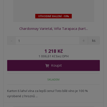
VÝHODNÉ BALENÍ -10%
Chardonnay Varietal, Viňa Tarapaca (kart...
S
N
Z
ks
n
a
m
í
v
ě
1 218 Kč
ž
ý
n
1 006,61 Kč bez DPH
i
š
i
t
i
Koupit
t
m
t
p
n
m
o
o
n
SKLADEM
ž
o
č
s
ž
e
t
s
Karton 6 lahví vína za lepší cenu! Toto bílé víno je 100 %
t
v
t
vyrobené z hroznů ...
í
v
í