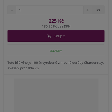
S
N
Z
ks
n
a
m
í
v
ě
225 Kč
ž
ý
n
185,95 Kč bez DPH
i
š
i
t
i
Koupit
t
m
t
p
n
m
o
o
n
SKLADEM
ž
o
č
s
ž
e
t
s
Toto bílé víno je 100 % vyrobené z hroznů odrůdy Chardonnay.
t
v
t
Kvašení proběhlo v&...
í
v
í