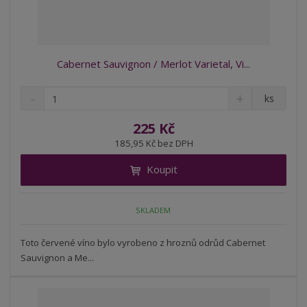
Cabernet Sauvignon / Merlot Varietal, Vi...
S
N
Z
ks
n
a
m
í
v
ě
225 Kč
ž
ý
n
185,95 Kč bez DPH
i
š
i
t
i
Koupit
t
m
t
p
n
m
o
o
n
SKLADEM
ž
o
č
s
ž
e
t
s
Toto červené víno bylo vyrobeno z hroznů odrůd Cabernet
t
v
t
Sauvignon a Me...
í
v
í