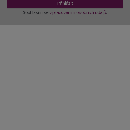
Přihlásit
Souhlasím se
zpracováním osobních údajů
.
Aktuality a novinky
Degustace a ochutnávky vína
Fotogalerie degustací
Novinky a zajímavosti o víně
Recepty - snoubení jídla a vína
Vybraná vína
Víno v akci
Novinky v sortimentu