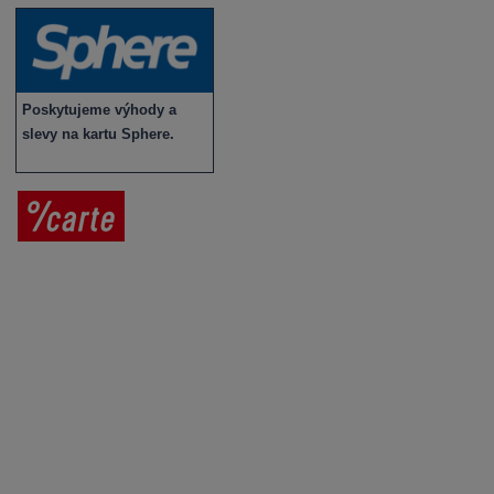
Poskytujeme výhody a
slevy na kartu Sphere.
Prodej vína
Vše o nákupu
V
íno jako dárek
Obchodní podmínky
Zpracování osobních údajů
Služby pro vinaře
Mobilní lahvovací linka