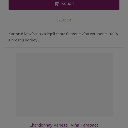
Koupit
t
m
t
p
n
m
o
o
n
SKLADEM
ž
o
č
s
ž
e
t
s
Karton 6 lahví vína za lepší cenu! Červené víno vyrobené 100%
t
v
t
z hroznů odrůdy...
í
v
í
Chardonnay Varietal, Viňa Tarapaca