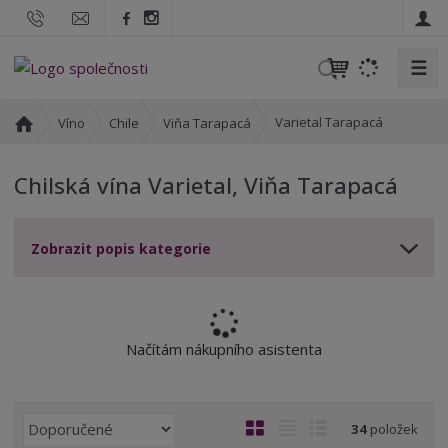
☰
V
y
h
Ú
Varietal Tarapacá
Víno
Chile
Viňa Tarapacá
l
v
o
e
Chilská vína Varietal, Viňa Tarapacá
d
d
n
a
í
t
Zobrazit popis kategorie
s
t
r
a
n
Načítám nákupního asistenta
a
Ř
O
T
Ř
34
položek
a