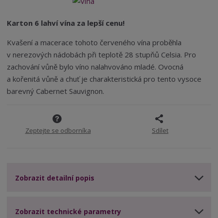
m
t
p
4
n
m
o
o
n
Karton 6 lahví vína za lepší cenu!
ž
o
č
s
ž
e
Kvašení a macerace tohoto červeného vína proběhla
t
s
t
v nerezových nádobách při teplotě 28 stupňů Celsia. Pro
v
t
zachování vůně bylo víno nalahvováno mladé. Ovocná
í
v
í
a kořenitá vůně a chuť je charakteristická pro tento vysoce
barevný Cabernet Sauvignon.
Zeptejte se odborníka
Sdílet
Zobrazit detailní popis
Zobrazit technické parametry