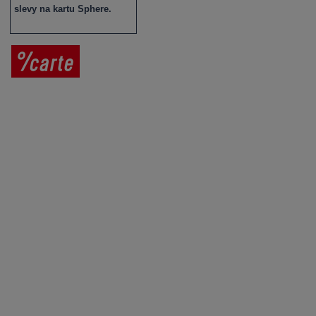
slevy na kartu Sphere.
Prodej vína
Vše o nákupu
V
íno jako dárek
Obchodní podmínky
Zpracování osobních údajů
Služby pro vinaře
Mobilní lahvovací linka
Kontaktujte nás
VINICOLA s. r. o.
Lanžhotská 3472/27