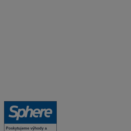
Aktuality a novinky
Degustace a ochutnávky vína
Fotogalerie degustací
Novinky a zajímavosti o víně
Recepty - snoubení jídla a vína
Vybraná vína
Víno v akci
Novinky v sortimentu
Poskytujeme výhody a