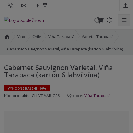
☰
V
y
h
Ú
Víno
Chile
Viňa Tarapacá
Varietal Tarapacá
l
v
o
Cabernet Sauvignon Varietal, Viňa Tarapaca (karton 6 lahví vína)
e
d
d
n
a
Cabernet Sauvignon Varietal, Viňa
í
t
Tarapaca (karton 6 lahví vína)
s
t
r
VÝHODNÉ BALENÍ -10%
a
K
K
Kód produktu:
CH-VT-VAR-CS6
Výrobce:
Viňa Tarapacá
n
ó
ó
a
d
d
v
d
ý
o
r
d