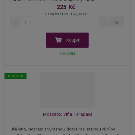
225 Kč
Cena bez DPH 185,95 Kč
S
N
Z
ks
n
a
m
í
v
ě
ž
ý
n
Koupit
i
š
i
t
i
t
SKLADEM
m
t
p
n
m
o
o
n
ž
o
č
NOVINKA
s
ž
e
t
s
t
v
t
í
v
í
Moscato, Viňa Tarapaca
Bílé víno, Moscato s výraznou, dobře rozlišitelnou vůní po