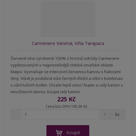
ž
o
č
s
ž
e
t
s
t
v
t
í
v
í
Carmenere Varietal, Viňa Tarapaca
Červené víno vyrobené 100% z hroznů odrůdy Carmenere
vypěstovaných v nejprestižnější chilské vinařské oblasti
Maipo. Vyznačuje se intenzivní červenou barvou s fialovými
tóny. Vůně je podobná vůni černých třešní a višní v kombinaci
s vůní lučních květin. Chcete lepší cenu? Kupte si celý karton s
množstevní slevou. Koupit celý karton
225 Kč
Cena bez DPH 185,95 Kč
S
N
Z
ks
n
a
m
í
v
ě
ž
ý
n
Koupit