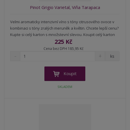
Pinot Grigio Varietal, Viňa Tarapaca
Velmi aromaticky intenzivní víno s tóny citrusového ovoce v
kombinaci s tóny zralých meruněk a květin. Chcete lepší cenu?
Kupte si celý karton s množstevní slevou. Koupit celý karton
225 Kč
Cena bez DPH 185,95 Kč
S
N
Z
ks
n
a
m
í
v
ě
ž
ý
n
Koupit
i
š
i
t
i
t
SKLADEM
m
t
p
n
m
o
o
n
ž
o
č
s
ž
e
t
s
t
v
t
í
v