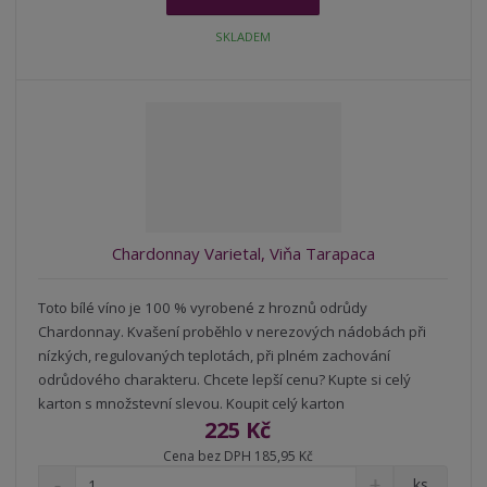
i
š
i
t
i
t
SKLADEM
m
t
p
n
m
o
o
n
ž
o
č
s
ž
e
t
s
t
v
t
í
v
í
Chardonnay Varietal, Viňa Tarapaca
Toto bílé víno je 100 % vyrobené z hroznů odrůdy
Chardonnay. Kvašení proběhlo v nerezových nádobách při
nízkých, regulovaných teplotách, při plném zachování
odrůdového charakteru. Chcete lepší cenu? Kupte si celý
karton s množstevní slevou. Koupit celý karton
225 Kč
Cena bez DPH 185,95 Kč
S
N
Z
ks