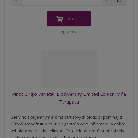
ks
n
a
m
í
v
ě
ž
ý
n
Koupit
i
š
i
t
i
t
SKLADEM
m
t
p
n
m
o
o
n
ž
o
č
s
ž
e
t
s
t
v
t
í
v
í
Pinot Grigio Varietal, Biodiversity Limited Edition, Viňa
Tarapaca
Bílé víno s příjemným aroma citrusových plodů připomínající
růžový grapefruit. V chuti elegantní s velmi příjemnou a dobře
vybalancovanou kyselinkou. Chcete lepší cenu? Kupte si celý
karton s množstevní slevou. Koupit celý karton