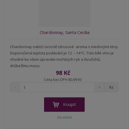
t
s
t
v
t
í
v
í
Chardonnay, Santa Cecilia
Chardonnay nabízí ovocně citrusové aroma s medovými tóny.
Doporučená teplota podávání je 12 – 14°C. Toto bílé víno je
vhodné ke všem úpravám mořských ryb a živočichů,
drůbežímu masu.
98 Kč
Cena bez DPH 80,99 Kč
S
N
Z
ks
n
a
m
í
v
ě
ž
ý
n
Koupit
i
š
i
t
i
t
SKLADEM
m
t
p
n
m