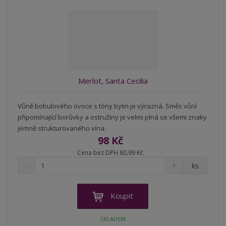
o
o
n
ž
o
č
s
ž
e
t
s
t
v
t
í
v
í
Merlot, Santa Cecilia
Vůně bobulového ovoce s tóny bylin je výrazná. Směs vůní
připomínající borůvky a ostružiny je velmi plná se všemi znaky
jemně strukturovaného vína.
98 Kč
Cena bez DPH 80,99 Kč
S
N
Z
ks
n
a
m
í
v
ě
ž
ý
n
Koupit
i
š
i
t
i
t
SKLADEM
m
t