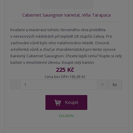
í
Cabernet Sauvignon Varietal, Viňa Tarapaca
Kvašení a macerace tohoto červeného vína proběhla
v nerezových nádobách při teplotě 28 stupňů Celsia. Pro
zachování vůně bylo víno nalahvováno mladé. Ovocná
a kořenitá vůně a chuť je charakteristická pro tento vysoce
barevný Cabernet Sauvignon. Chcete lepší cenu? Kupte si celý
karton s množstevní slevou. Koupit celý karton
225 Kč
Cena bez DPH 185,95 Kč
S
N
Z
ks
n
a
m
í
v
ě
ž
ý
n
Koupit
i
š
i
t
i
t
SKLADEM
m
t
p
n
m
o
o
n