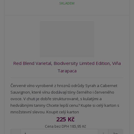
t
SKLADEM
m
t
p
n
m
o
o
n
ž
o
č
s
ž
e
t
s
t
v
t
í
v
í
Red Blend Varietal, Biodiversity Limited Edition, Viňa
Tarapaca
Červené víno vyrobené z hroznů odrůdy Syrah a Cabernet
Sauvignon, které vínu dodávají tóny černého i červeného
ovoce. V chuti je dobře strukturované, s kulatými a
hedvábnými taniny Chcete lepší cenu? Kupte si celý karton s
množstevní slevou. Koupit celý karton
225 Kč
Cena bez DPH 185,95 Kč
S
N
Z