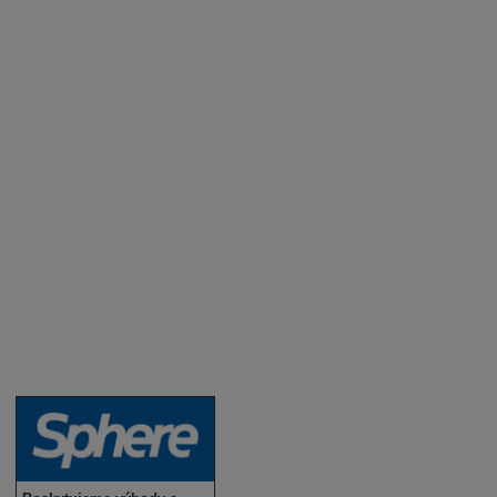
Aktuality a novinky
Degustace a ochutnávky vína
Fotogalerie degustací
Novinky a zajímavosti o víně
Recepty - snoubení jídla a vína
Vybraná vína
Víno v akci
Novinky v sortimentu