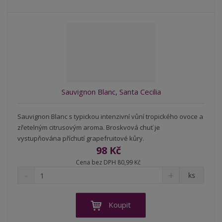
p
n
m
o
o
n
ž
o
č
s
ž
e
t
s
t
v
t
í
v
í
Sauvignon Blanc, Santa Cecilia
Sauvignon Blanc s typickou intenzivní vůní tropického ovoce a
zřetelným citrusovým aroma. Broskvová chuť je
vystupňována příchutí grapefruitové kůry.
98 Kč
Cena bez DPH 80,99 Kč
S
N
Z
ks
n
a
m
í
v
ě
ž
ý
n
Koupit
i
š
i
t
i