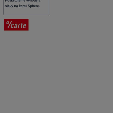
Poskytujeme výhody a
slevy na kartu Sphere.
Prodej vína
Vše o nákupu
V
íno jako dárek
Obchodní podmínky
Zpracování osobních údajů
Služby pro vinaře
Mobilní lahvovací linka
Kontaktujte nás
VINICOLA s. r. o.