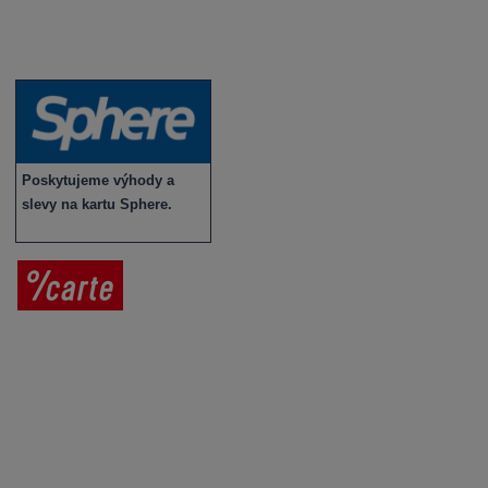
Víno v akci
Novinky v sortimentu
Poskytujeme výhody a
slevy na kartu Sphere.
Prodej vína
Vše o nákupu
V
íno jako dárek
Obchodní podmínky
Zpracování osobních údajů