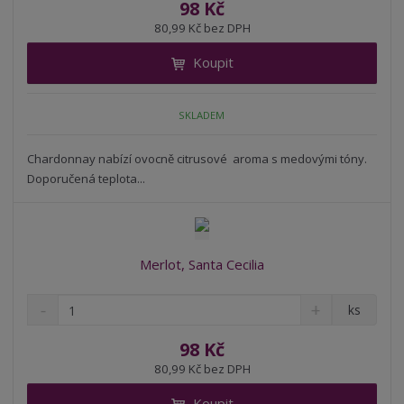
ě
98 Kč
ž
ý
n
80,99 Kč bez DPH
i
š
i
t
i
Koupit
t
m
t
p
n
m
o
o
n
SKLADEM
ž
o
č
s
ž
e
t
s
Chardonnay nabízí ovocně citrusové aroma s medovými tóny.
t
v
t
Doporučená teplota...
í
v
í
Merlot, Santa Cecilia
S
N
Z
ks
n
a
m
í
v
ě
98 Kč
ž
ý
n
80,99 Kč bez DPH
i
š
i
t
i
Koupit
t