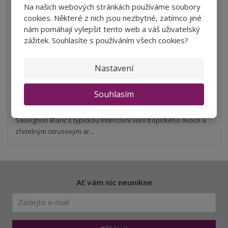
Na našich webových stránkách používáme soubory
S
N
Z
ks
n
a
cookies. Některé z nich jsou nezbytné, zatímco jiné
m
í
v
nám pomáhají vylepšit tento web a váš uživatelský
ě
98 Kč
ž
ý
zážitek. Souhlasíte s používáním všech cookies?
n
80,99 Kč bez DPH
i
š
i
t
i
Koupit
t
Nastavení
m
t
p
n
m
o
o
n
Souhlasím
SKLADEM
ž
o
č
s
ž
e
t
s
Sauvignon Blanc s typickou intenzivní vůní tropického ovoce a
t
v
t
zřetelným citrusovým ar...
í
v
í
Ať vám nic neunikne