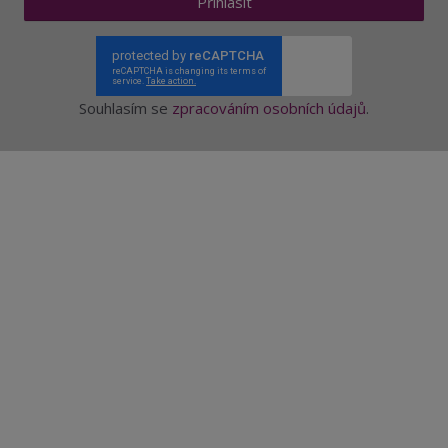
Přihlásit
Souhlasím se
zpracováním osobních údajů
.
Aktuality a novinky
Degustace a ochutnávky vína
Fotogalerie degustací
Novinky a zajímavosti o víně
Recepty - snoubení jídla a vína
Vybraná vína