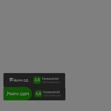
Služby pro vinaře
Mobilní lahvovací linka
Kontaktujte nás
VINICOLA s. r. o.
Lanžhotská 3472/27
690 02 Břeclav
Česká republika
+420 519 327 450, +420 519 331 680
obchod@vinicola.eu