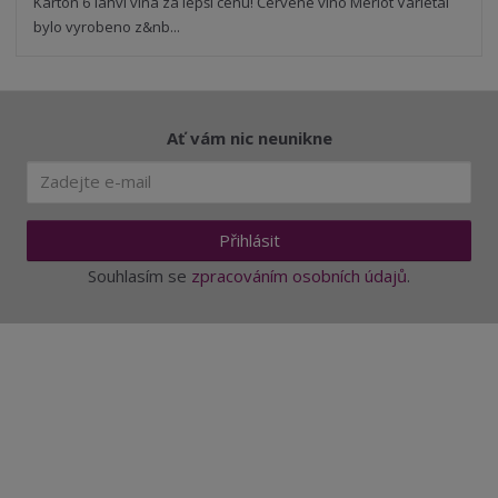
t
s
Karton 6 lahví vína za lepší cenu! Červené víno Merlot Varietal
t
v
t
bylo vyrobeno z&nb...
í
v
í
Ať vám nic neunikne
Přihlásit
Souhlasím se
zpracováním osobních údajů
.
Aktuality a novinky
Degustace a ochutnávky vína
Fotogalerie degustací