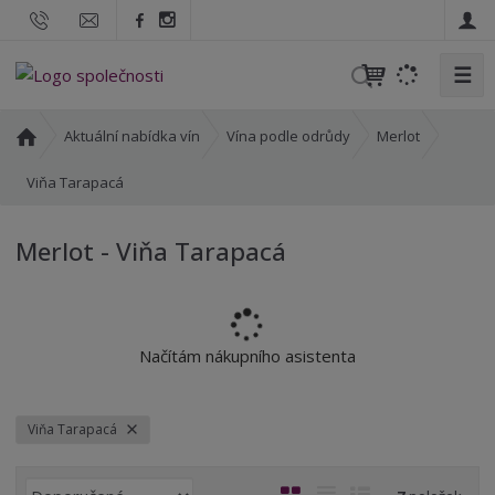
☰
V
y
h
Ú
Aktuální nabídka vín
Vína podle odrůdy
Merlot
l
v
o
Viňa Tarapacá
e
d
d
n
a
Merlot - Viňa Tarapacá
í
t
s
t
r
a
Načítám nákupního asistenta
n
a
Viňa Tarapacá
Ř
O
T
Ř