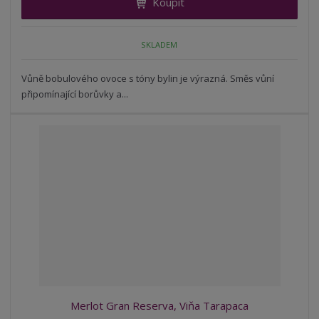
Koupit
t
m
t
p
n
m
o
o
n
SKLADEM
ž
o
č
s
ž
e
t
s
Vůně bobulového ovoce s tóny bylin je výrazná. Směs vůní
t
v
t
připomínající borůvky a...
í
v
í
Merlot Gran Reserva, Viňa Tarapaca