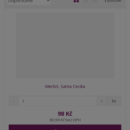
7
položek
a
b
a
á
z
r
b
d
e
á
u
k
n
z
l
o
í
k
k
v
p
o
o
ý
r
o
v
v
v
d
ý
ý
ý
u
v
v
p
k
ý
ý
i
t
p
p
s
ů
i
i
Merlot, Santa Cecilia
s
s
S
N
Z
ks
n
a
m
í
v
ě
98 Kč
ž
ý
n
80,99 Kč bez DPH
i
š
i
t
i