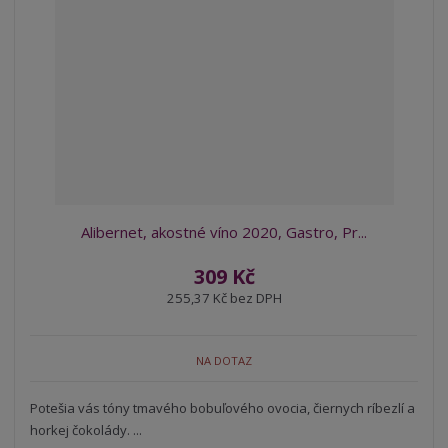
á
u
k
n
z
l
o
í
k
k
v
p
o
o
ý
r
o
v
v
v
d
ý
ý
ý
u
v
v
p
k
ý
ý
i
t
p
p
s
ů
i
i
Alibernet, akostné víno 2020, Gastro, Pr...
s
s
309 Kč
255,37 Kč bez DPH
NA DOTAZ
Potešia vás tóny tmavého bobuľového ovocia, čiernych ríbezlí a
horkej čokolády. ...