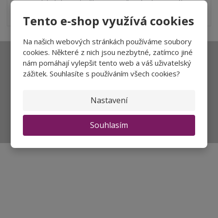
Karton 6 lahví vína za lepší cenu! Potešia vás tóny tmavého
bobuľového ovocia, čie...
Tento e-shop využívá cookies
Na našich webových stránkách používáme soubory
cookies. Některé z nich jsou nezbytné, zatímco jiné
Ať vám nic neunikne
nám pomáhají vylepšit tento web a váš uživatelský
zážitek. Souhlasíte s používáním všech cookies?
Nastavení
Přihlásit
Souhlasím se
zpracováním osobních údajů
.
Souhlasím
Aktuality a novinky
Degustace a ochutnávky vína
Fotogalerie degustací