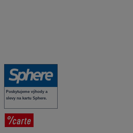
Novinky a zajímavosti o víně
Recepty - snoubení jídla a vína
Vybraná vína
Víno v akci
Novinky v sortimentu
Poskytujeme výhody a
slevy na kartu Sphere.