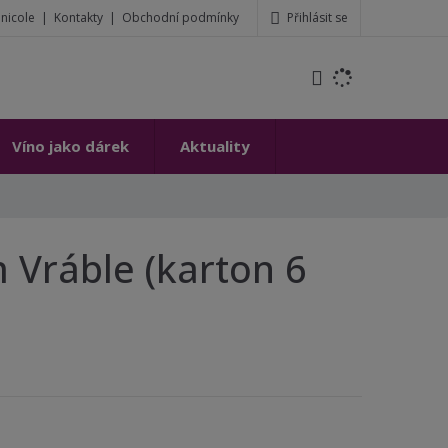
Přihlásit se
inicole
Kontakty
Obchodní podmínky
t
Víno jako dárek
Aktuality
m Vráble (karton 6