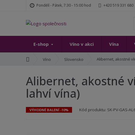
Pondělí - Pátek, 7:30 - 15:00 hod
+420 519 331 680
E-shop
Víno v akci
Vína
Ú
Alibernet, akostné ví
Víno
Slovensko
v
o
Alibernet, akostné v
d
n
lahví vína)
í
s
t
Kód produktu:
SK-PV-GAS-AL
VÝHODNÉ BALENÍ -10%
r
a
n
a