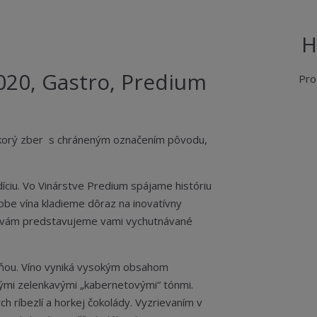
H
2020, Gastro, Predium
Pro
skorý zber s chráneným označením pôvodu,
íciu. Vo Vinárstve Predium spájame históriu
obe vína kladieme dôraz na inovatívny
lia vám predstavujeme vami vychutnávané
ôňou. Víno vyniká vysokým obsahom
ckými zelenkavými „kabernetovými“ tónmi.
h ríbezlí a horkej čokolády. Vyzrievaním v