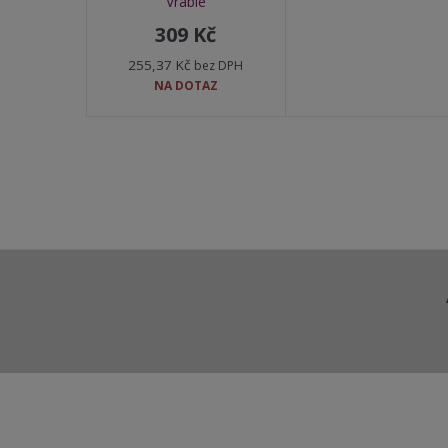
Vráble
309 Kč
255,37 Kč
bez DPH
NA DOTAZ
Aktuality a novinky
Vybraná