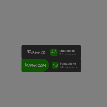
VINICOLA s. r. o.
Lanžhotská 3472/27
690 02 Břeclav
Česká republika
+420 519 327 450, +420 519 331 680
obchod@vinicola.eu