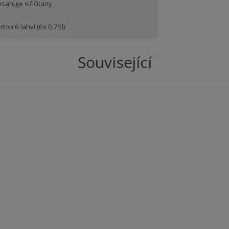
sahuje siřičitany
rton 6 lahví (6x 0,75l)
Související