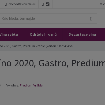
obchod@vinicola.eu
O V
K
Vyhleda
d
o
h
Vína světa
Odrůdy hroznů
Degustace vína
l
e
no 2020, Gastro, Predium Vráble (karton 6 lahví vína)
d
á
,
íno 2020, Gastro, Prediu
t
e
n
n
a
6
Výrobce:
Predium Vráble
j
d
e