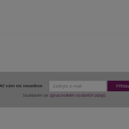
Ať vám nic neunikne
Přihlás
Souhlasím se
zpracováním osobních údajů
.
 vína
Prodej vína