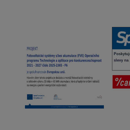
Degustace a ochutnávky vína
Víno v 
Fotogalerie degustací
Novinky
Novinky a zajímavosti o víně
Recepty - snoubení jídla a vína
Poskytu
slevy na