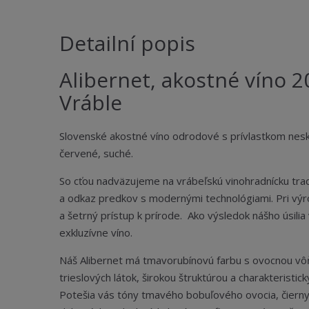
Detailní popis
Alibernet, akostné víno 
Vráble
Slovenské akostné víno odrodové s prívlastkom ne
červené, suché.
So cťou nadväzujeme na vrábeľskú vinohradnícku trad
a odkaz predkov s modernými technológiami. Pri výr
a šetrný prístup k prírode. Ako výsledok nášho úsi
exkluzívne víno.
Náš Alibernet má tmavorubínovú farbu s ovocnou v
trieslových látok, širokou štruktúrou a charakteristi
Potešia vás tóny tmavého bobuľového ovocia, čiernyc