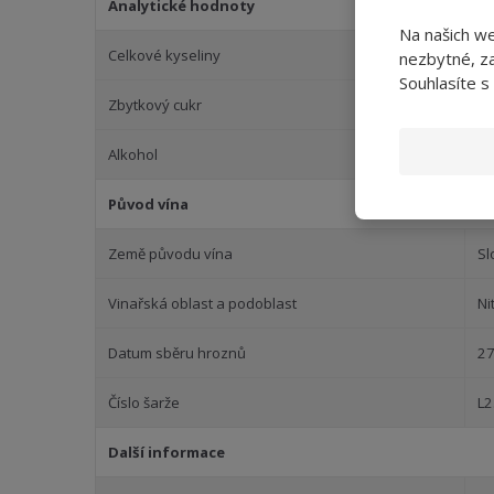
Analytické hodnoty
Na našich w
Celkové kyseliny
6,
nezbytné, za
Souhlasíte s
Zbytkový cukr
9,
Alkohol
12
Původ vína
Země původu vína
Sl
Vinařská oblast a podoblast
Ni
Datum sběru hroznů
27
Číslo šarže
L2
Další informace