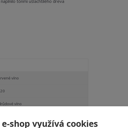
naplnilo tónmi ušľachtilého dreva
rvené víno
020
růdové víno
uché
 e-shop využívá cookies