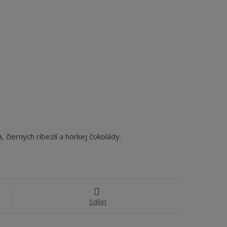
čiernych ríbezlí a horkej čokolády.
Sdílet