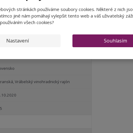
ebových stránkách používáme soubory cookies. Některé z nich jso
07 g/l
tímco jiné nám pomáhají vylepšit tento web a váš uživatelský záži
 používáním všech cookies?
2 g/l
Nastavení
Souhlasím
,5 % obj.
ovensko
transká, Vrábelský vinohradnický rajón
.10.2020
5