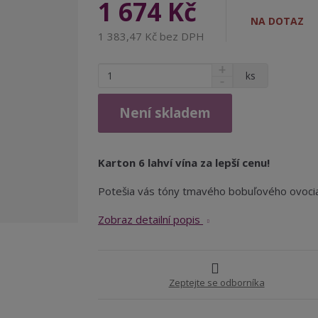
1 674 Kč
NA DOTAZ
1 383,47 Kč bez DPH
N
Z
ks
S
a
m
n
v
ě
í
ý
Není skladem
n
ž
š
i
i
i
t
t
t
Karton 6 lahví vína za lepší cenu!
p
m
m
n
o
n
Potešia vás tóny tmavého bobuľového ovocia, 
o
o
č
ž
ž
e
Zobraz detailní popis
s
s
t
t
t
v
v
í
í
Zeptejte se odborníka