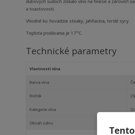
dubových sudoch získalo víno na finese a zároveň sa 
a toastovosti.
Vhodné ku: hovädzie steaky, jahňacina, tvrdé syry.
o
Teplota podávania je 17
C.
Technické parametry
Vlastnosti vína
Barva vína
Če
Ročník
2
Kategorie vína
Od
Obsah cukru
S
Tento