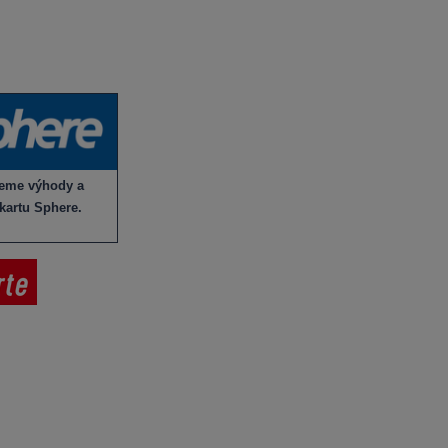
akci
Vše o nákupu
 v sortimentu
V
íno jako dárek
Obchodní podmínky
Zpracování osobních údajů
Služby pro vinaře
jeme výhody a
Mobilní lahvovací linka
 kartu Sphere.