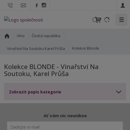
☰
V
y
h
Ú
Víno
Česká republika
l
v
o
e
Kolekce Blonde
Vinařství Na Soutoku Karel Průša
d
d
n
a
Kolekce BLONDE - Vinařství Na
í
t
Soutoku, Karel Průša
s
t
r
Zobrazit popis kategorie
a
n
a
Ať vám nic neunikne