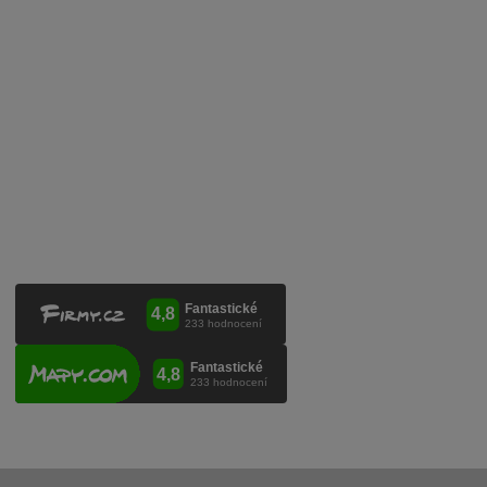
Mobilní lahvovací linka
Kontaktujte nás
VINICOLA s. r. o.
Lanžhotská 3472/27
690 02 Břeclav
Česká republika
+420 519 327 450, +420 519 331 680
obchod@vinicola.eu