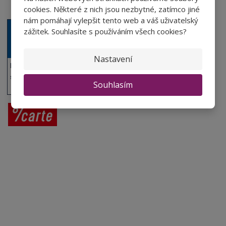
Novinky v sortimentu
cookies. Některé z nich jsou nezbytné, zatímco jiné
nám pomáhají vylepšit tento web a váš uživatelský
zážitek. Souhlasíte s používáním všech cookies?
Nastavení
Poskytujeme výhody a
slevy na kartu Sphere.
Souhlasím
Prodej vína
Vše o nákupu
V
íno jako dárek
Obchodní podmínky
Zpracování osobních údajů
Služby pro vinaře