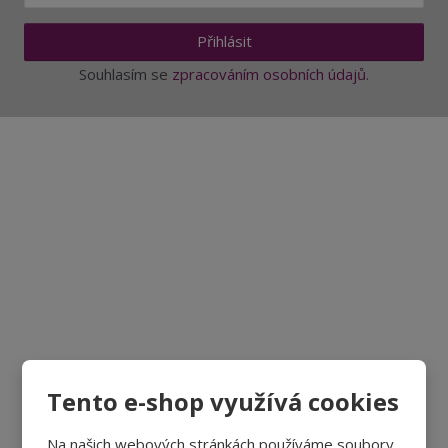
Přihlásit
Souhlasím se
zpracováním osobních údajů
.
Aktuality a novinky
Degustace a ochutnávky vína
Fotogalerie degustací
Novinky a zajímavosti o víně
Recepty - snoubení jídla a vína
Vybraná vína
Tento e-shop využívá cookies
Víno v akci
Na našich webových stránkách používáme soubory