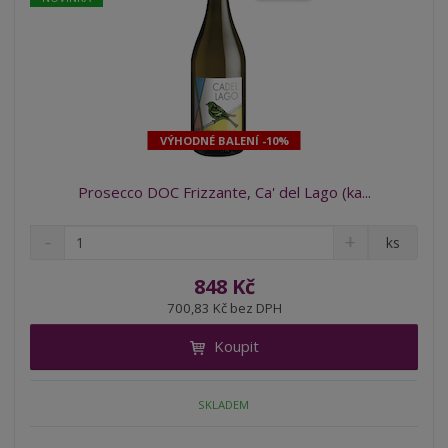
VÝHODNÉ BALENÍ -10%
Prosecco DOC Frizzante, Ca' del Lago (ka...
S
N
Z
ks
n
a
m
í
v
ě
848 Kč
ž
ý
n
700,83 Kč bez DPH
i
š
i
t
i
Koupit
t
m
t
p
n
m
o
o
n
SKLADEM
ž
o
č
s
ž
e