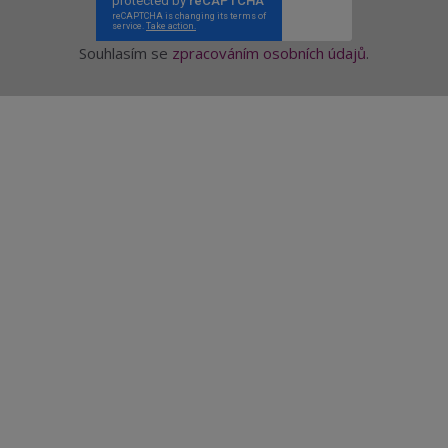
Souhlasím se
zpracováním osobních údajů
.
Aktuality a novinky
Degustace a ochutnávky vína
Fotogalerie degustací
Novinky a zajímavosti o víně
Recepty - snoubení jídla a vína
Vybraná vína
Víno v akci
Novinky v sortimentu