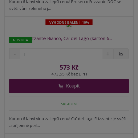
t
s
Karton 6 lahví vína za lepší cenu! Prosecco Frizzante DOC se
t
v
t
svěží vůní zeleného j...
í
v
í
VÝHODNÉ BALENÍ -10%
Frizzante Bianco, Ca' del Lago (karton 6...
NOVINKA
S
N
Z
ks
n
a
m
í
v
ě
573 Kč
ž
ý
n
473,55 Kč bez DPH
i
š
i
t
i
Koupit
t
m
t
p
n
m
o
o
n
SKLADEM
ž
o
č
s
ž
e
t
s
Karton 6 lahví vína za lepší cenu! Ca' del Lago Frizzante je svěží
t
v
t
a příjemně perl...
í
v
í