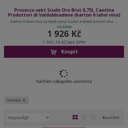
Prosecco sekt Scudo Oro Brut 0,75l, Cantina
Produttori di Valdobbiadene (karton 6 lahví vína)
Karton 6 lahví vína za lepší cenu! Suché a lehké šumivé víno. ...
SKLADEM
1 926 Kč
1 591,74 Kč bez DPH
Koupit
Načítám nákupního asistenta
Novinka
Ř
O
T
Ř
6
položek
a
b
a
á
z