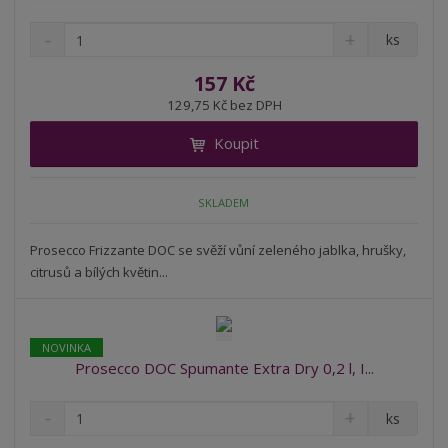
S
N
Z
ks
n
a
m
í
v
ě
157 Kč
ž
ý
n
129,75 Kč bez DPH
i
š
i
t
i
Koupit
t
m
t
p
n
m
o
o
n
SKLADEM
ž
o
č
s
ž
e
t
s
Prosecco Frizzante DOC se svěží vůní zeleného jablka, hrušky,
t
v
t
citrusů a bílých květin...
í
v
í
NOVINKA
Prosecco DOC Spumante Extra Dry 0,2 l, I...
S
N
Z
ks
n
a
m