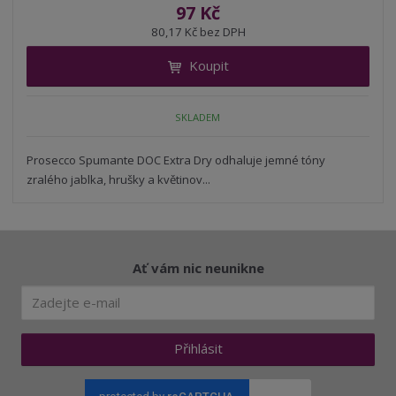
í
v
ě
97 Kč
ž
ý
n
80,17 Kč bez DPH
i
š
i
t
i
Koupit
t
m
t
p
n
m
o
o
n
SKLADEM
ž
o
č
s
ž
e
t
s
Prosecco Spumante DOC Extra Dry odhaluje jemné tóny
t
v
t
zralého jablka, hrušky a květinov...
í
v
í
Ať vám nic neunikne
Přihlásit