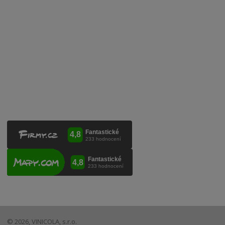
Mobilní lahvovací linka
Kontaktujte nás
VINICOLA s. r. o.
Lanžhotská 3472/27
690 02 Břeclav
Česká republika
+420 519 327 450, +420 519 331 680
obchod@vinicola.eu
© 2026, VINICOLA, s.r.o.