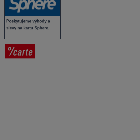
Poskytujeme výhody a
slevy na kartu Sphere.
Prodej vína
Vše o nákupu
V
íno jako dárek
Obchodní podmínky
Zpracování osobních údajů
Služby pro vinaře
Mobilní lahvovací linka
Kontaktujte nás