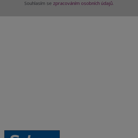
Souhlasím se
zpracováním osobních údajů
.
Aktuality a novinky
Degustace a ochutnávky vína
Fotogalerie degustací
Novinky a zajímavosti o víně
Recepty - snoubení jídla a vína
Vybraná vína
Víno v akci
Novinky v sortimentu