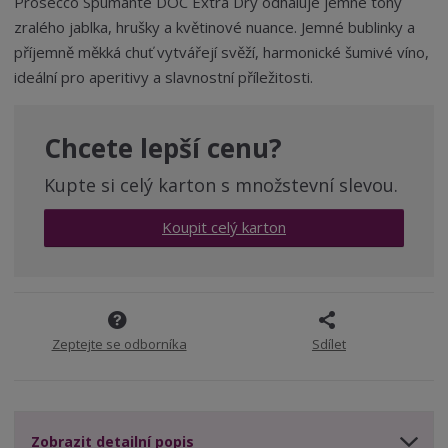
m
t
Prosecco Spumante DOC Extra Dry odhaluje jemné tóny
p
n
m
zralého jablka, hrušky a květinové nuance. Jemné bublinky a
o
o
n
příjemně měkká chuť vytvářejí svěží, harmonické šumivé víno,
ž
o
č
ideální pro aperitivy a slavnostní příležitosti.
s
ž
e
t
s
t
v
t
í
v
Chcete lepší cenu?
í
Kupte si celý karton s množstevní slevou.
Koupit celý karton
Zeptejte se odborníka
Sdílet
Zobrazit detailní popis