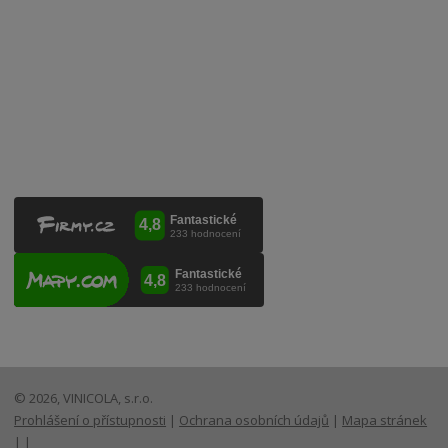
VINICOLA s. r. o.
Lanžhotská 3472/27
690 02 Břeclav
Česká republika
+420 519 327 450, +420 519 331 680
obchod@vinicola.eu
© 2026, VINICOLA, s.r.o.
Prohlášení o přístupnosti
|
Ochrana osobních údajů
|
Mapa stránek
|
|