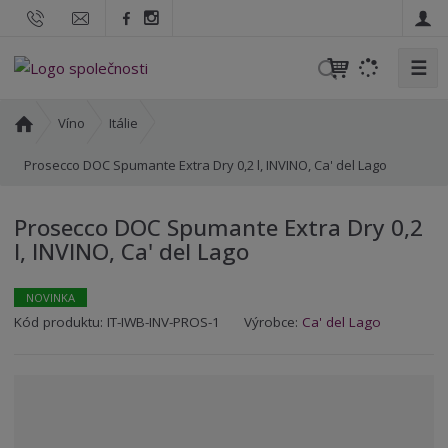
☰
V
y
h
Ú
Víno
Itálie
l
v
o
Prosecco DOC Spumante Extra Dry 0,2 l, INVINO, Ca' del Lago
e
d
d
n
a
Prosecco DOC Spumante Extra Dry 0,2
í
t
l, INVINO, Ca' del Lago
s
t
r
NOVINKA
a
K
K
Kód produktu:
IT-IWB-INV-PROS-1
Výrobce:
Ca' del Lago
n
ó
ó
a
d
d
v
d
ý
o
r
d