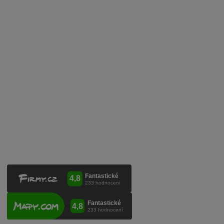
Zpracování osobních údajů
Služby pro vinaře
Mobilní lahvovací linka
Kontaktujte nás
VINICOLA s. r. o.
Lanžhotská 3472/27
690 02 Břeclav
Česká republika
+420 519 327 450, +420 519 331 680
obchod@vinicola.eu