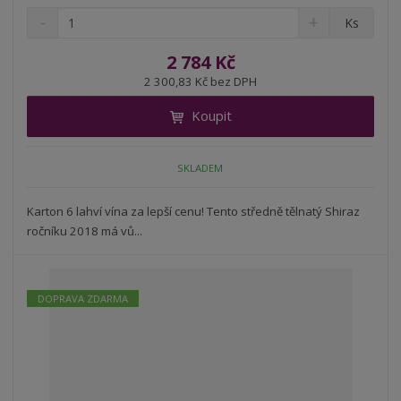
S
N
Z
Ks
n
a
m
í
v
ě
2 784 Kč
ž
ý
n
2 300,83 Kč bez DPH
i
š
i
t
i
Koupit
t
m
t
p
n
m
o
o
n
SKLADEM
ž
o
č
s
ž
e
t
s
Karton 6 lahví vína za lepší cenu! Tento středně tělnatý Shiraz
t
v
t
ročníku 2018 má vů...
í
v
í
DOPRAVA ZDARMA