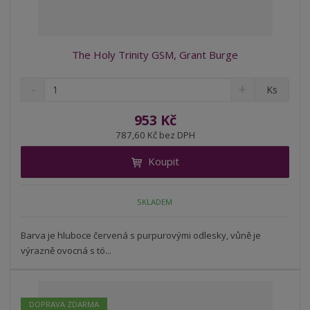
The Holy Trinity GSM, Grant Burge
S
N
Z
Ks
n
a
m
í
v
ě
953 Kč
ž
ý
n
787,60 Kč bez DPH
i
š
i
t
i
Koupit
t
m
t
p
n
m
o
o
n
SKLADEM
ž
o
č
s
ž
e
t
s
Barva je hluboce červená s purpurovými odlesky, vůně je
t
v
t
výrazně ovocná s tó...
í
v
í
DOPRAVA ZDARMA