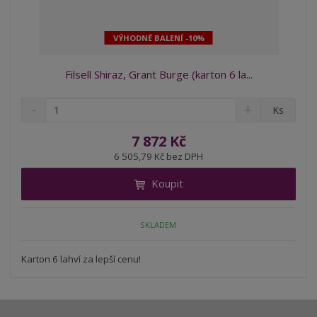
VÝHODNÉ BALENÍ -10%
Filsell Shiraz, Grant Burge (karton 6 la...
S
N
Z
Ks
n
a
m
í
v
ě
7 872 Kč
ž
ý
n
6 505,79 Kč bez DPH
i
š
i
t
i
Koupit
t
m
t
p
n
m
o
o
n
SKLADEM
ž
o
č
s
ž
e
t
s
Karton 6 lahví za lepší cenu!
t
v
t
í
v
í