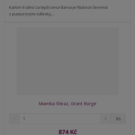
s
ž
e
t
s
Karton 6 lahví za lepší cenu! Barva je hluboce červená
t
v
t
s purpurovými odlesky,...
í
v
í
Miamba Shiraz, Grant Burge
S
N
Z
Ks
n
a
m
í
v
ě
874 Kč
ž
ý