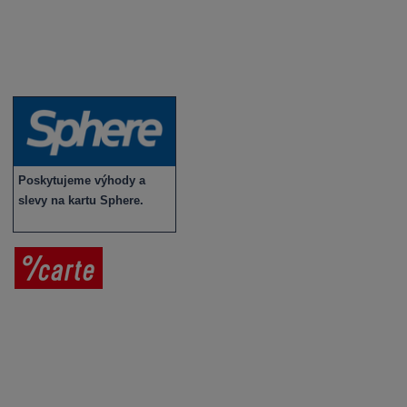
Vybraná vína
Víno v akci
Novinky v sortimentu
Poskytujeme výhody a
slevy na kartu Sphere.
Prodej vína
Vše o nákupu
V
íno jako dárek
Obchodní podmínky