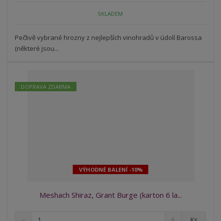
o
o
n
SKLADEM
ž
o
č
s
ž
e
t
s
Pečlivě vybrané hrozny z nejlepších vinohradů v údolí Barossa
t
v
t
(některé jsou...
í
v
í
DOPRAVA ZDARMA
VÝHODNÉ BALENÍ -10%
Meshach Shiraz, Grant Burge (karton 6 la...
S
N
Z
Ks