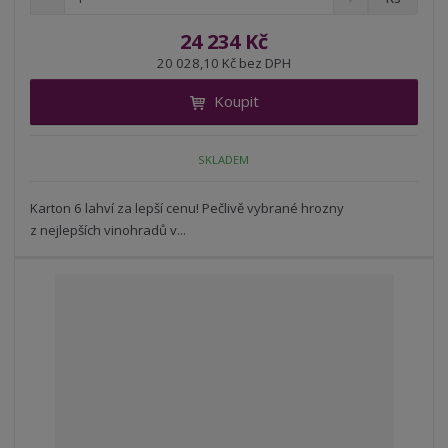
n
a
m
í
v
ě
24 234 Kč
ž
ý
n
20 028,10 Kč bez DPH
i
š
i
t
i
Koupit
t
m
t
p
n
m
o
o
n
SKLADEM
ž
o
č
s
ž
e
t
s
Karton 6 lahví za lepší cenu! Pečlivě vybrané hrozny
t
v
t
z nejlepších vinohradů v...
í
v
í