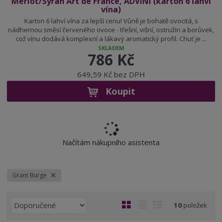
Merlot/Syrah Art de France, ADVINI (karton 6 lahví
vína)
Karton 6 lahví vína za lepší cenu! Vůně je bohatě ovocitá, s
nádhernou směsí červeného ovoce - třešní, višní, ostružin a borůvek,
což vínu dodává komplexní a lákavý aromatický profil. Chuť je ...
SKLADEM
786 Kč
649,59 Kč bez DPH
Koupit
Načítám nákupního asistenta
Grant Burge
Ř
O
T
Ř
10
položek
a
b
a
á