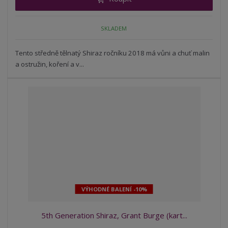
m
t
p
n
m
o
o
n
SKLADEM
ž
o
č
s
ž
e
t
s
Tento středně tělnatý Shiraz ročníku 2018 má vůni a chuť malin
t
v
t
a ostružin, koření a v...
í
v
í
VÝHODNÉ BALENÍ -10%
5th Generation Shiraz, Grant Burge (kart...