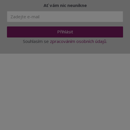
Ať vám nic neunikne
Přihlásit
Souhlasím se
zpracováním osobních údajů
.
Aktuality a novinky
Degustace a ochutnávky vína
Fotogalerie degustací
Novinky a zajímavosti o víně
Recepty - snoubení jídla a vína