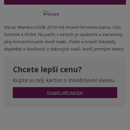
i
š
i
t
i
t
m
t
p
n
m
o
o
n
Shiraz Miamba ročník 2016 má tmavě červenou barvu, vůni
ž
o
č
švestek a třešní. Na patře v ústech je opulentní a sametový,
s
ž
e
plný koncentrované chutě malin, třešní a tmavé čokolády
t
s
t
v
t
doplněný o kouřivost z dubových sudů, končí jemnými taniny.
í
v
í
Chcete lepší cenu?
Kupte si celý karton s množstevní slevou.
Koupit celý karton