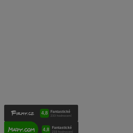
Obchodní podmínky
Zpracování osobních údajů
Služby pro vinaře
Mobilní lahvovací linka
Kontaktujte nás
VINICOLA s. r. o.
Lanžhotská 3472/27
690 02 Břeclav
Česká republika
+420 519 327 450, +420 519 331 680
obchod@vinicola.eu