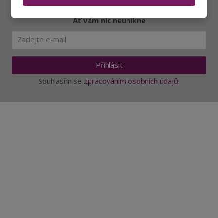
Ať vám nic neunikne
Přihlásit
Souhlasím se
zpracováním osobních údajů
.
Aktuality a novinky
Degustace a ochutnávky vína
Fotogalerie degustací
Novinky a zajímavosti o víně
Recepty - snoubení jídla a vína