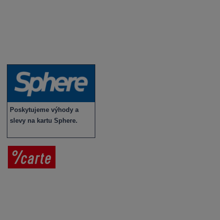
Vybraná vína
Víno v akci
Novinky v sortimentu
Poskytujeme výhody a
slevy na kartu Sphere.
Prodej vína
Vše o nákupu
V
íno jako dárek