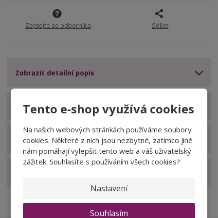
Zeptejte se odborníka
Sdílet
Zobrazit detailní popis
Tento e-shop využívá cookies
Zobrazit technické parametry
Na našich webových stránkách používáme soubory
cookies. Některé z nich jsou nezbytné, zatímco jiné
Zobrazit hodnocení produktu
nám pomáhají vylepšit tento web a váš uživatelský
zážitek. Souhlasíte s používáním všech cookies?
Zobrazit související produkty
Nastavení
Souhlasím