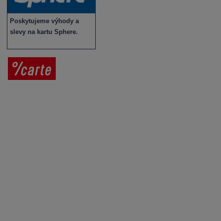
Poskytujeme výhody a
slevy na kartu Sphere.
Prodej vína
Vše o nákupu
V
íno jako dárek
Obchodní podmínky
Zpracování osobních údajů
Služby pro vinaře
Mobilní lahvovací linka
Kontaktujte nás