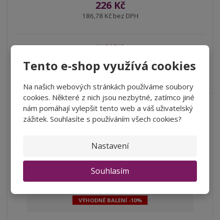
226 Kč
186,78 Kč bez DPH
NA DOTAZ
Tento e-shop využívá cookies
Vychutnejte si šumivou svěžest s lahodnou chutí ovocných tónů
angreštu a černého rybí...
Na našich webových stránkách používáme soubory
cookies. Některé z nich jsou nezbytné, zatímco jiné
nám pomáhají vylepšit tento web a váš uživatelský
zážitek. Souhlasíte s používáním všech cookies?
Nastavení
Souhlasím
VÝHODNÉ BALENÍ -10%