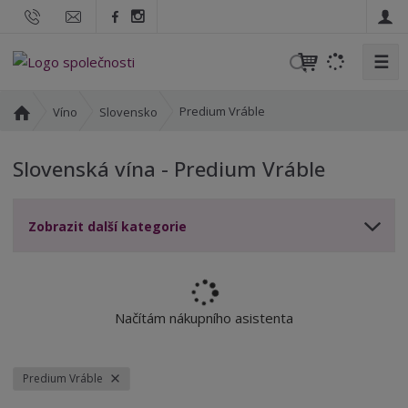
☰
V
y
h
Ú
Predium Vráble
Víno
Slovensko
l
v
o
e
Slovenská vína - Predium Vráble
d
d
n
a
í
t
Zobrazit další kategorie
s
t
r
a
n
Načítám nákupního asistenta
a
Predium Vráble