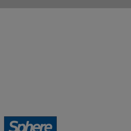
Aktuality a novinky
Degustace a ochutnávky vína
Fotogalerie degustací
Novinky a zajímavosti o víně
Recepty - snoubení jídla a vína
Vybraná vína
Víno v akci
Novinky v sortimentu