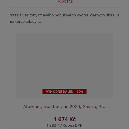
NA DOTAZ
Potešia vás tóny tmavého bobuľového ovocia, čiernych ríbezlí a
horkej čokolády. ...
VÝHODNÉ BALENÍ -10%
Alibernet, akostné víno 2020, Gastro, Pr...
1 674 Kč
1 383,47 Kč bez DPH