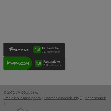
VINICOLA s. r. o.
Lanžhotská 3472/27
690 02 Břeclav
Česká republika
+420 519 327 450, +420 519 331 680
obchod@vinicola.eu
© 2026, VINICOLA, s.r.o.
Prohlášení o přístupnosti
|
Ochrana osobních údajů
|
Mapa stránek
|
|
E