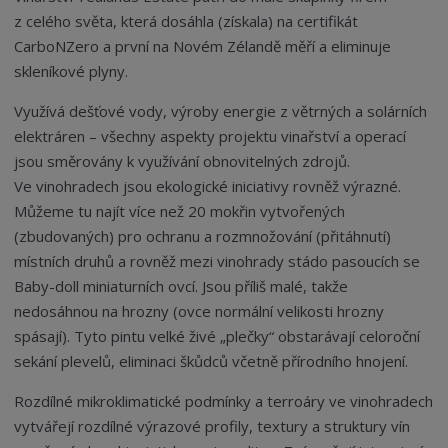
z celého světa, která dosáhla (získala) na certifikát
CarboNZero a první na Novém Zélandě měří a eliminuje
skleníkové plyny.
Využívá dešťové vody, výroby energie z větrných a solárních
elektráren – všechny aspekty projektu vinařství a operací
jsou směrovány k využívání obnovitelných zdrojů.
Ve vinohradech jsou ekologické iniciativy rovněž výrazné.
Můžeme tu najít více než 20 mokřin vytvořených
(zbudovaných) pro ochranu a rozmnožování (přitáhnutí)
místních druhů a rovněž mezi vinohrady stádo pasoucích se
Baby-doll miniaturních ovcí. Jsou příliš malé, takže
nedosáhnou na hrozny (ovce normální velikosti hrozny
spásají). Tyto pintu velké živé „plečky“ obstarávají celoroční
sekání plevelů, eliminaci škůdců včetně přírodního hnojení.
Rozdílné mikroklimatické podmínky a terroáry ve vinohradech
vytvářejí rozdílné výrazové profily, textury a struktury vín