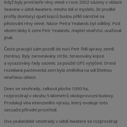
Když byly první keře révy vinné v roce 2002 sázeny v oblasti
Seaview v údolí Awatere, mnoho lidí si myslelo, že prudké
profily (kontury) úpatí kopců budou příliš náročné na
pěstování révy vinné. Názor Petra Yealands byl odlišný. Pod
vlivem lásky k zemi Petr Yealands, majitel vinařství, uvažoval
jinak.
Často pracující sám pozdě do noci Petr řídil úpravy země
(terénu). Byly zarovnávány strže, terasovány kopce
a vysazovány řady sazenic za použití GPS vytýčení. Drsná
rozeklaná pastevecká zem byla změněna na udržitelnou
vinařskou oblast.
Dnes se vinohrady, celková plocha 1000 ha,
rozprostírají v okruhu 5 kilometrů okoloprovozní budovy.
Produkují vína intenzivního výrazu, který evokuje toto
senzační přírodní prostředí.
Dva yealandské vinohrady v údolí Awatere se rozprostírají