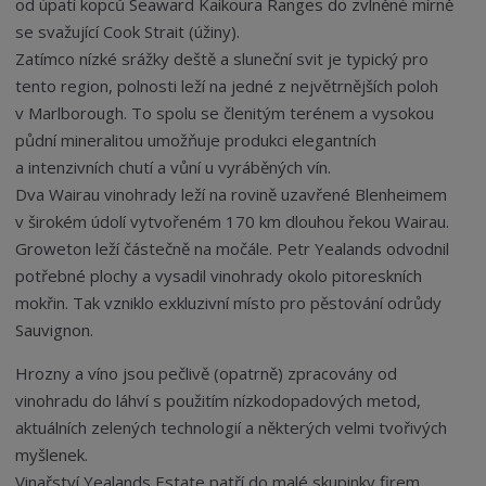
od úpatí kopců Seaward Kaikoura Ranges do zvlněné mírně
se svažující Cook Strait (úžiny).
Zatímco nízké srážky deště a sluneční svit je typický pro
tento region, polnosti leží na jedné z největrnějších poloh
v Marlborough. To spolu se členitým terénem a vysokou
půdní mineralitou umožňuje produkci elegantních
a intenzivních chutí a vůní u vyráběných vín.
Dva Wairau vinohrady leží na rovině uzavřené Blenheimem
v širokém údolí vytvořeném 170 km dlouhou řekou Wairau.
Groweton leží částečně na močále. Petr Yealands odvodnil
potřebné plochy a vysadil vinohrady okolo pitoreskních
mokřin. Tak vzniklo exkluzivní místo pro pěstování odrůdy
Sauvignon.
Hrozny a víno jsou pečlivě (opatrně) zpracovány od
vinohradu do láhví s použitím nízkodopadových metod,
aktuálních zelených technologií a některých velmi tvořivých
myšlenek.
Vinařství Yealands Estate patří do malé skupinky firem