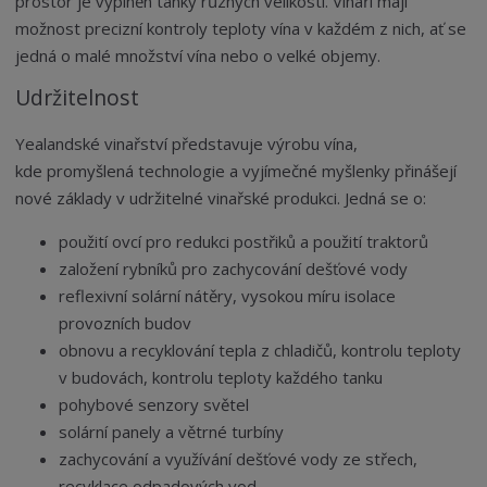
prostor je vyplněn tanky různých velikostí. Vinaři mají
možnost precizní kontroly teploty vína v každém z nich, ať se
jedná o malé množství vína nebo o velké objemy.
Udržitelnost
Yealandské vinařství představuje výrobu vína,
kde promyšlená technologie a vyjímečné myšlenky přinášejí
nové základy v udržitelné vinařské produkci. Jedná se o:
použití ovcí pro redukci postřiků a použití traktorů
založení rybníků pro zachycování dešťové vody
reflexivní solární nátěry, vysokou míru isolace
provozních budov
obnovu a recyklování tepla z chladičů, kontrolu teploty
v budovách, kontrolu teploty každého tanku
pohybové senzory světel
solární panely a větrné turbíny
zachycování a využívání dešťové vody ze střech,
recyklace odpadových vod