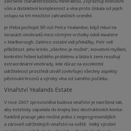
završené charakteristickou mineralitou. Zvýrazňují intenzivní
vůni a distinktivní komplexnost a vína proto získala od jejich
vstupu na trh množství zahraničních ocenění.
Je třeba pochopit šíři vizí Petra Yealandse, když mluví na
terasách vinohradů mezi strmými vrcholky údolí Awatere
v Marlborough. Zatímco ostatní vidí překážky, Petr vidí
příležitost. Jeho krédo „všechno je možné“, inovativní myšlení,
konkrétní řešení každého problému a láska k zemi resultují
extraordinární vinohrady, kde důraz na excelentní
udržitelnost prostředí utváří (ovlivňuje) všechny aspekty
pěstování hroznů a výroby vína od samého počátku.
Vinařství Yealands Estate
V roce 2007 zprovozněná budova vinařství je navržená tak,
aby esteticky zapadala do krajiny bez destruktivních kontur.
Funkčně pracuje jako možná jedno z nejprogresivnějších
a zároveň udržitelných vinařství na světě. Velký výrobní