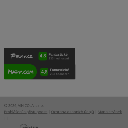
VINICOLA s. r. o.
Lanžhotská 3472/27
690 02 Břeclav
Česká republika
+420 519 327 450, +420 519 331 680
obchod@vinicola.eu
© 2026, VINICOLA, s.r.o.
Prohlášení o přístupnosti
|
Ochrana osobních údajů
|
Mapa stránek
|
|
E