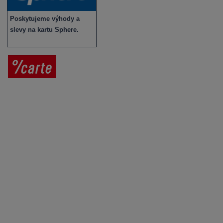
Poskytujeme výhody a
slevy na kartu Sphere.
Prodej vína
Vše o nákupu
V
íno jako dárek
Obchodní podmínky
Zpracování osobních údajů
Služby pro vinaře
Mobilní lahvovací linka
Kontaktujte nás