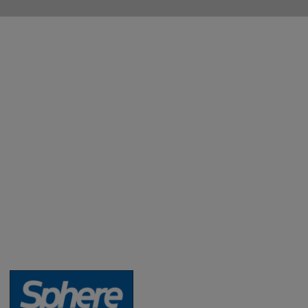
Aktuality a novinky
Degustace a ochutnávky vína
Fotogalerie degustací
Novinky a zajímavosti o víně
Recepty - snoubení jídla a vína
Vybraná vína
Víno v akci
Novinky v sortimentu