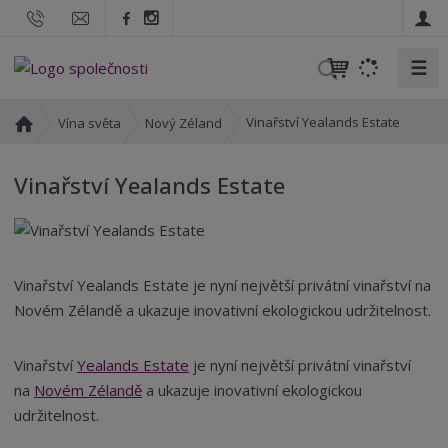
☰
V
y
h
Ú
Vinařství Yealands Estate
Vína světa
Nový Zéland
l
v
o
e
Vinařství Yealands Estate
d
d
n
a
í
t
s
t
Vinařství Yealands Estate je nyní největší privátní vinařství na
r
Novém Zélandě a ukazuje inovativní ekologickou udržitelnost.
a
n
a
Vinařství
Yealands Estate
je nyní největší privátní vinařství
na
Novém Zélandě
a ukazuje inovativní ekologickou
udržitelnost.