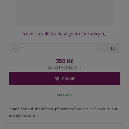
Prosecco sekt Scudo Argento Extra Dry 0,...
S
N
Z
ks
n
a
m
í
v
ě
356 Kč
ž
ý
n
294,21 Kč bez DPH
i
š
i
t
i
Koupit
t
m
t
p
n
m
o
o
n
SKLADEM
ž
o
č
s
ž
e
t
s
Jemné perlení přináší tóny připomínající ovoce s bílou dužninou
t
v
t
a květy vistárie. ...
í
v
í