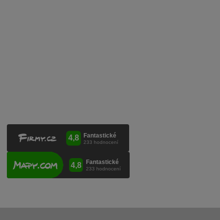
Mobilní lahvovací linka
Kontaktujte nás
VINICOLA s. r. o.
Lanžhotská 3472/27
690 02 Břeclav
Česká republika
+420 519 327 450, +420 519 331 680
obchod@vinicola.eu