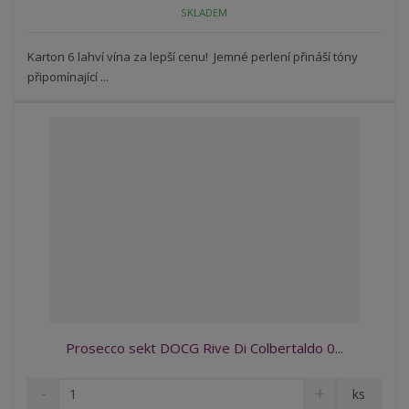
o
n
SKLADEM
ž
o
č
s
ž
e
t
s
Karton 6 lahví vína za lepší cenu! Jemné perlení přináší tóny
t
v
t
připomínající ...
í
v
í
Prosecco sekt DOCG Rive Di Colbertaldo 0...
S
N
Z
ks
n
a
m