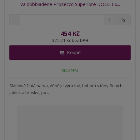
Valdobbiadene Prosecco Superiore DOCG Ex...
S
N
Z
Ks
n
a
m
í
v
ě
454 Kč
ž
ý
n
375,21 Kč bez DPH
i
š
i
t
i
Koupit
t
m
t
p
n
m
o
o
n
SKLADEM
ž
o
č
s
ž
e
t
s
Slámově žlutá barva, Vůně je výrazná, bohatá s tóny žlutých
t
v
t
jablek a broskví, po...
í
v
í