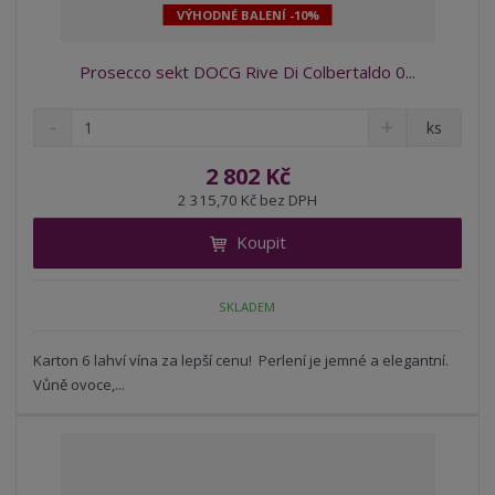
VÝHODNÉ BALENÍ -10%
Prosecco sekt DOCG Rive Di Colbertaldo 0...
S
N
Z
ks
n
a
m
í
v
ě
2 802 Kč
ž
ý
n
2 315,70 Kč bez DPH
i
š
i
t
i
Koupit
t
m
t
p
n
m
o
o
n
SKLADEM
ž
o
č
s
ž
e
t
s
Karton 6 lahví vína za lepší cenu! Perlení je jemné a elegantní.
t
v
t
Vůně ovoce,...
í
v
í