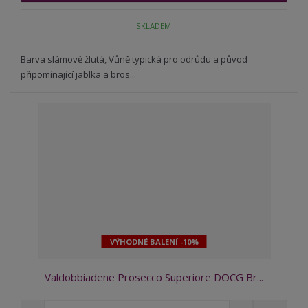
n
m
o
o
n
SKLADEM
ž
o
č
s
ž
e
t
s
Barva slámově žlutá, Vůně typická pro odrůdu a původ
t
v
t
připomínající jablka a bros...
í
v
í
VÝHODNÉ BALENÍ -10%
Valdobbiadene Prosecco Superiore DOCG Br...
S
N
Z