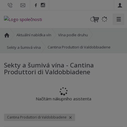
☰
V
y
h
Ú
Aktuální nabídka vín
Vína podle druhu
l
v
o
e
Cantina Produttori di Valdobbiadene
Sekty a šumivá vína
d
d
n
a
Sekty a šumivá vína - Cantina
í
t
Produttori di Valdobbiadene
s
t
r
a
n
Načítám nákupního asistenta
a
Cantina Produttori di Valdobbiadene