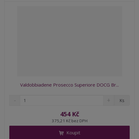
í
Valdobbiadene Prosecco Superiore DOCG Br...
S
N
Z
Ks
n
a
m
í
v
ě
454 Kč
ž
ý
n
375,21 Kč bez DPH
i
š
i
t
i
Koupit
t
m
t
p