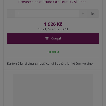
Prosecco sekt Scudo Oro Brut 0,75l, Cant...
S
N
Z
ks
n
a
m
í
v
ě
1 926 Kč
ž
ý
n
1 591,74 Kč bez DPH
i
š
i
t
i
Koupit
t
m
t
p
n
m
o
o
n
SKLADEM
ž
o
č
s
ž
e
t
s
Karton 6 lahví vína za lepší cenu! Suché a lehké šumivé víno.
t
v
t
í
v
í