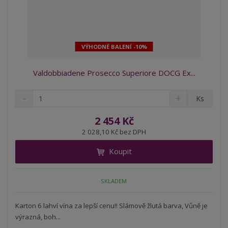
VÝHODNÉ BALENÍ -10%
Valdobbiadene Prosecco Superiore DOCG Ex...
S
N
Z
Ks
n
a
m
í
v
ě
2 454 Kč
ž
ý
n
2 028,10 Kč bez DPH
i
š
i
t
i
Koupit
t
m
t
p
n
m
o
o
n
SKLADEM
ž
o
č
s
ž
e
t
s
Karton 6 lahví vína za lepší cenu!! Slámově žlutá barva, Vůně je
t
v
t
výrazná, boh...
í
v