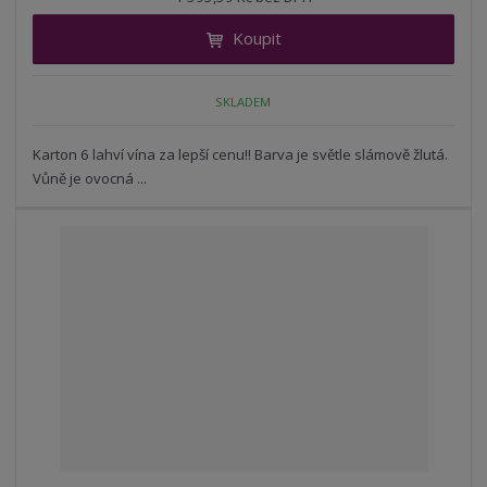
i
š
i
t
i
Koupit
t
m
t
p
n
m
o
o
n
SKLADEM
ž
o
č
s
ž
e
t
s
Karton 6 lahví vína za lepší cenu!! Barva je světle slámově žlutá.
t
v
t
Vůně je ovocná ...
í
v
í