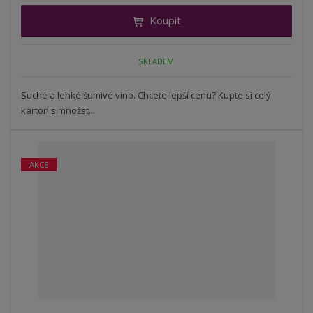
i
t
i
Koupit
t
m
t
p
n
m
o
o
n
SKLADEM
ž
o
č
s
ž
e
t
s
Suché a lehké šumivé víno. Chcete lepší cenu? Kupte si celý
t
v
t
karton s množst...
í
v
í
AKCE