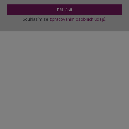
Přihlásit
Souhlasím se
zpracováním osobních údajů
.
Aktuality a novinky
Degustace a ochutnávky vína
Fotogalerie degustací
Novinky a zajímavosti o víně
Recepty - snoubení jídla a vína
Vybraná vína
Víno v akci