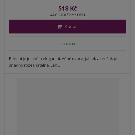
í
v
ě
518 Kč
ž
ý
n
428,10 Kč bez DPH
i
š
i
t
i
Koupit
t
m
t
p
n
m
o
o
n
SKLADEM
ž
o
č
s
ž
e
t
s
Perlení je jemné a elegantní. Vůně ovoce, jablek a hrušek je
t
v
t
snadno rozeznatelná. Leh...
í
v
í