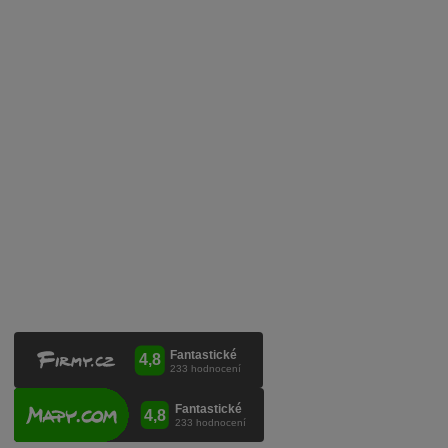
Zpracování osobních údajů
Služby pro vinaře
Mobilní lahvovací linka
Kontaktujte nás
VINICOLA s. r. o.
Lanžhotská 3472/27
690 02 Břeclav
Česká republika
+420 519 327 450, +420 519 331 680
obchod@vinicola.eu