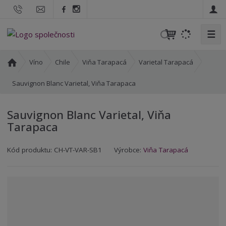
☰
V
y
h
Ú
Víno
Chile
Viňa Tarapacá
Varietal Tarapacá
l
v
o
Sauvignon Blanc Varietal, Viňa Tarapaca
e
d
d
n
a
Sauvignon Blanc Varietal, Viňa
í
t
Tarapaca
s
t
K
K
r
Kód produktu:
CH-VT-VAR-SB1
Výrobce:
Viňa Tarapacá
ó
ó
a
d
d
n
v
d
a
ý
o
r
d
o
a