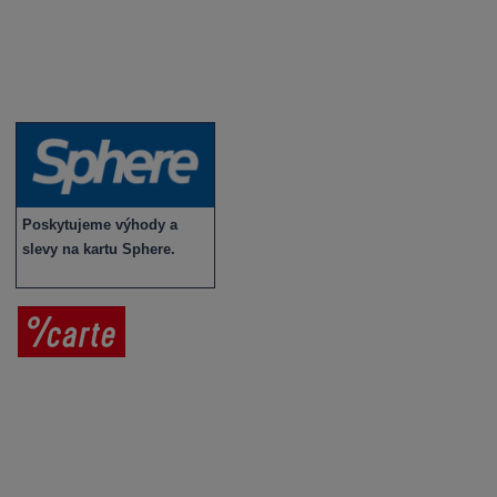
Vybraná vína
Víno v akci
Novinky v sortimentu
Poskytujeme výhody a
slevy na kartu Sphere.
Prodej vína
Vše o nákupu
V
íno jako dárek
Obchodní podmínky