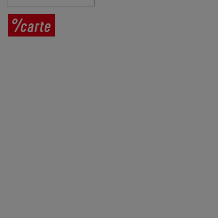
Prodej vína
Vše o nákupu
V
íno jako dárek
Obchodní podmínky
Zpracování osobních údajů
Služby pro vinaře
Mobilní lahvovací linka
Kontaktujte nás
VINICOLA s. r. o.
Lanžhotská 3472/27
690 02 Břeclav