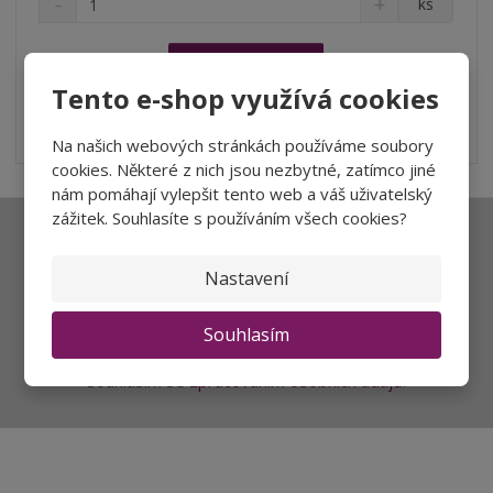
ks
n
a
m
í
v
ě
ž
ý
n
Koupit
i
š
Tento e-shop využívá cookies
i
t
i
t
SKLADEM
m
t
VÝHODNÉ BALENÍ -10%
p
Na našich webových stránkách používáme soubory
n
m
o
o
n
cookies. Některé z nich jsou nezbytné, zatímco jiné
ž
o
č
nám pomáhají vylepšit tento web a váš uživatelský
s
ž
e
zážitek. Souhlasíte s používáním všech cookies?
t
s
t
Ať vám nic neunikne
v
t
Nastavení
í
v
í
Souhlasím
Přihlásit
Souhlasím se
zpracováním osobních údajů
.