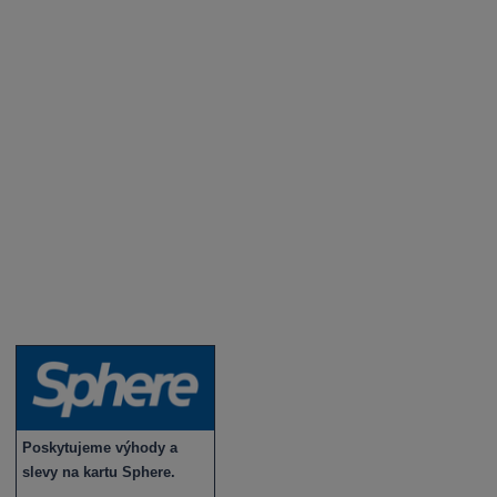
Aktuality a novinky
Degustace a ochutnávky vína
Fotogalerie degustací
Novinky a zajímavosti o víně
Recepty - snoubení jídla a vína
Vybraná vína
Víno v akci
Novinky v sortimentu
Poskytujeme výhody a
slevy na kartu Sphere.