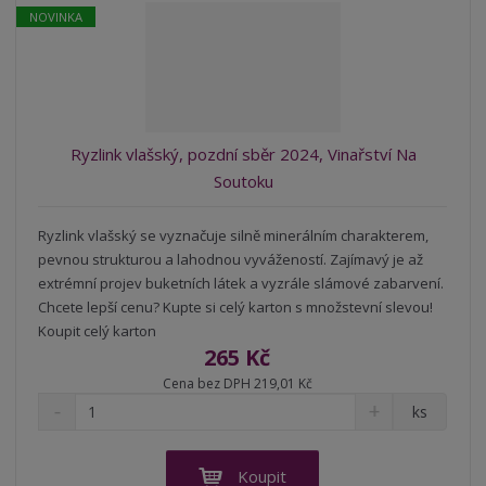
r
b
d
e
NOVINKA
á
u
k
n
z
l
o
í
k
k
v
p
o
o
ý
r
o
v
v
v
Ryzlink vlašský, pozdní sběr 2024, Vinařství Na
d
ý
ý
ý
Soutoku
u
v
v
p
k
ý
ý
i
t
Ryzlink vlašský se vyznačuje silně minerálním charakterem,
p
p
s
ů
pevnou strukturou a lahodnou vyvážeností. Zajímavý je až
i
i
extrémní projev buketních látek a vyzrále slámové zabarvení.
s
s
Chcete lepší cenu? Kupte si celý karton s množstevní slevou!
Koupit celý karton
265 Kč
Cena bez DPH 219,01 Kč
S
N
Z
ks
n
a
m
í
v
ě
ž
ý
n
Koupit