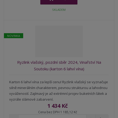
i
š
i
t
i
t
SKLADEM
m
t
p
n
m
o
o
n
ž
o
č
s
ž
e
NOVINKA
t
s
t
v
t
í
v
í
Ryzlink vlašský, pozdní sběr 2024, Vinařství Na
Soutoku (karton 6 lahví vína)
Karton 6 lahví vína za lepší cenu! Ryzlink vlašský se vyznačuje
silně minerálním charakterem, pevnou strukturou a lahodnou
vyvážeností. Zajímavý je až extrémní projev buketních látek a
vyzrále slámové zabarvení.
1 434 Kč
Cena bez DPH 1 185,12 Kč
S
N
Z