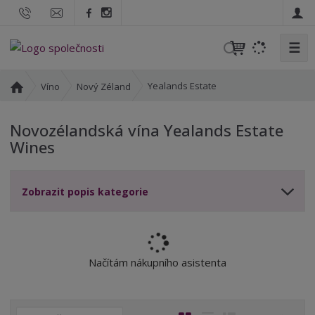
☰
V
y
h
Ú
Yealands Estate
Víno
Nový Zéland
l
v
o
e
Novozélandská vína Yealands Estate
d
d
Wines
n
a
í
t
s
Zobrazit popis kategorie
t
r
a
n
a
Načítám nákupního asistenta
Ř