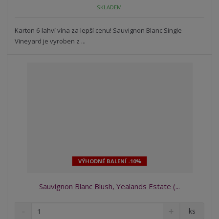
o
n
SKLADEM
ž
o
č
s
ž
e
t
s
Karton 6 lahví vína za lepší cenu! Sauvignon Blanc Single
t
v
t
Vineyard je vyroben z ...
í
v
í
VÝHODNÉ BALENÍ -10%
Sauvignon Blanc Blush, Yealands Estate (...
S
N
Z
ks
n
a
m