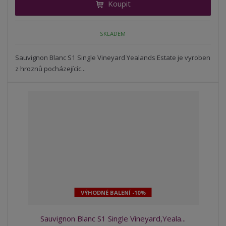
Koupit
t
m
t
p
n
m
o
o
n
SKLADEM
ž
o
č
s
ž
e
t
s
Sauvignon Blanc S1 Single Vineyard Yealands Estate je vyroben
t
v
t
z hroznů pocházejícíc...
í
v
í
VÝHODNÉ BALENÍ -10%
Sauvignon Blanc S1 Single Vineyard,Yeala...