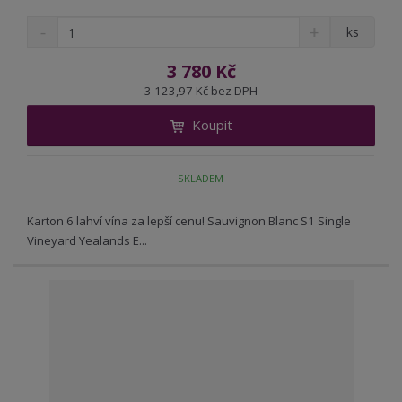
S
N
Z
ks
n
a
m
í
v
ě
3 780 Kč
ž
ý
n
3 123,97 Kč bez DPH
i
š
i
t
i
Koupit
t
m
t
p
n
m
o
o
n
SKLADEM
ž
o
č
s
ž
e
t
s
Karton 6 lahví vína za lepší cenu! Sauvignon Blanc S1 Single
t
v
t
Vineyard Yealands E...
í
v
í