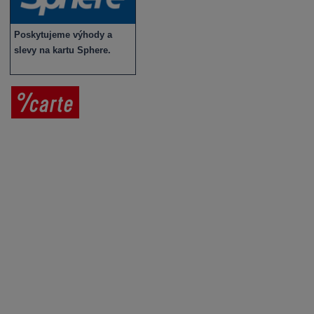
Poskytujeme výhody a
slevy na kartu Sphere.
Prodej vína
Vše o nákupu
V
íno jako dárek
Obchodní podmínky
Zpracování osobních údajů
Služby pro vinaře
Mobilní lahvovací linka
Kontaktujte nás