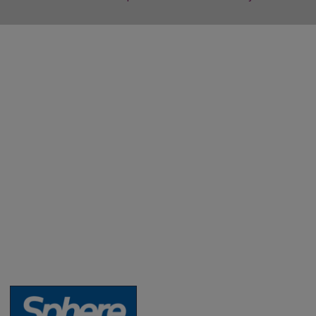
Aktuality a novinky
Degustace a ochutnávky vína
Fotogalerie degustací
Novinky a zajímavosti o víně
Recepty - snoubení jídla a vína
Vybraná vína
Víno v akci
Novinky v sortimentu