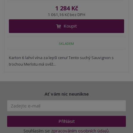
í
v
ě
1 284 Kč
ž
ý
n
1 061,16 Kč bez DPH
i
š
i
t
i
Koupit
t
m
t
p
n
m
o
o
n
SKLADEM
ž
o
č
s
ž
e
t
s
Karton 6 lahví vína za lepší cenu! Tento suchý Sauvignon s
t
v
t
trochou Merlotu má svěž...
í
v
í
Ať vám nic neunikne
Přihlásit
Souhlasím se
zpracováním osobních údajů
.