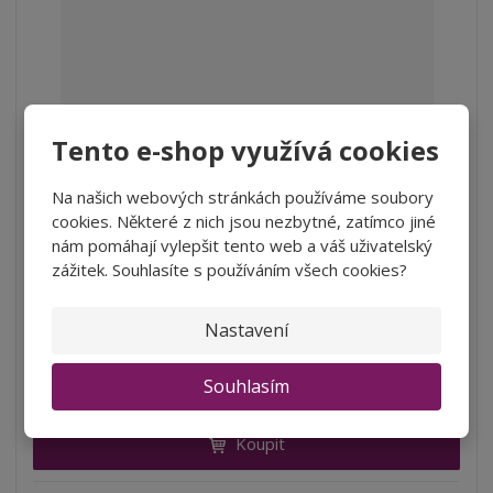
Tento e-shop využívá cookies
Na našich webových stránkách používáme soubory
VÝHODNÉ BALENÍ -10%
cookies. Některé z nich jsou nezbytné, zatímco jiné
nám pomáhají vylepšit tento web a váš uživatelský
zážitek. Souhlasíte s používáním všech cookies?
Sauvignon Blanc Single Vineyard, Yealand...
S
N
Z
Nastavení
ks
n
a
m
í
v
ě
3 234 Kč
ž
ý
Souhlasím
n
2 672,73 Kč bez DPH
i
š
i
t
i
Koupit
t
m
t
p
n
m
o