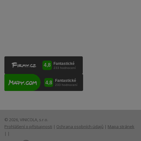
VINICOLA s. r. o.
Lanžhotská 3472/27
690 02 Břeclav
Česká republika
+420 519 327 450, +420 519 331 680
obchod@vinicola.eu
© 2026, VINICOLA, s.r.o.
Prohlášení o přístupnosti
|
Ochrana osobních údajů
|
Mapa stránek
|
|