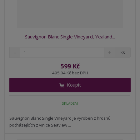
Sauvignon Blanc Single Vineyard, Yealand...
S
N
Z
ks
n
a
m
í
v
ě
599 Kč
ž
ý
n
495,04 Kč bez DPH
i
š
i
t
i
Koupit
t
m
t
p
n
m
o
o
n
SKLADEM
ž
o
č
s
ž
e
t
s
Sauvignon Blanc Single Vineyard je vyroben z hroznů
t
v
t
pocházejících z vinice Seaview ...
í
v
í