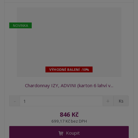
í
v
í
NOVINKA
VÝHODNÉ BALENÍ -10%
Chardonnay IZY, ADVINI (karton 6 lahví v...
S
N
Z
Ks
n
a
m
í
v
ě
846 Kč
ž
ý
n
699,17 Kč bez DPH
i
š
i
t
i
Koupit
t
m
t