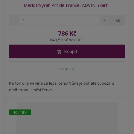
Merlot/Syrah Art de France, ADVINI (kart...
S
N
Z
Ks
n
a
m
í
v
ě
786 Kč
ž
ý
n
649,59 Kč bez DPH
i
š
i
t
i
Koupit
t
m
t
p
n
m
o
o
n
SKLADEM
ž
o
č
s
ž
e
t
s
Karton 6 lahví vína za lepší cenu! Vůně je bohatě ovocitá, s
t
v
t
nádhernou směsí červe...
í
v
í
NOVINKA