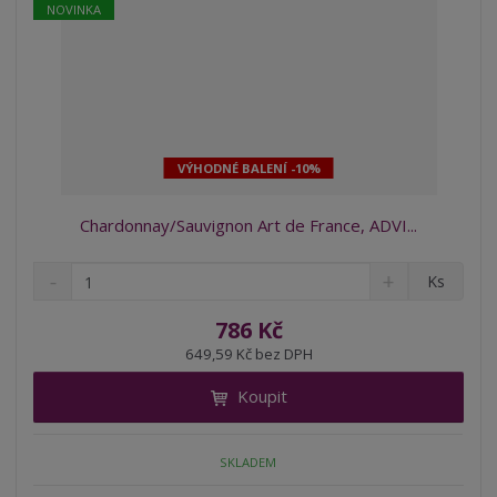
NOVINKA
VÝHODNÉ BALENÍ -10%
Chardonnay/Sauvignon Art de France, ADVI...
S
N
Z
Ks
n
a
m
í
v
ě
786 Kč
ž
ý
n
649,59 Kč bez DPH
i
š
i
t
i
Koupit
t
m
t
p
n
m
o
o
n
SKLADEM
ž
o
č
s
ž
e