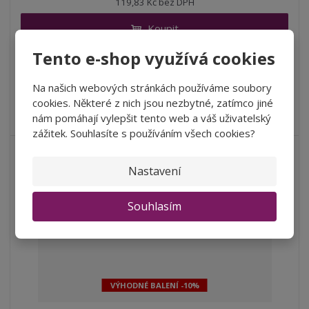
119,83 Kč bez DPH
i
š
i
t
i
Koupit
t
m
t
p
n
m
Tento e-shop využívá cookies
o
o
n
SKLADEM
ž
o
č
s
ž
Na našich webových stránkách používáme soubory
e
t
s
cookies. Některé z nich jsou nezbytné, zatímco jiné
Vůně je bohatě ovocitá, s nádhernou směsí červeného ovoce -
t
v
t
nám pomáhají vylepšit tento web a váš uživatelský
třešní, višní, ostružin a...
í
v
zážitek. Souhlasíte s používáním všech cookies?
í
Nastavení
NOVINKA
Souhlasím
VÝHODNÉ BALENÍ -10%