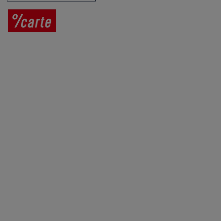
Prodej vína
Vše o nákupu
V
íno jako dárek
Obchodní podmínky
Zpracování osobních údajů
Služby pro vinaře
Mobilní lahvovací linka
Kontaktujte nás
VINICOLA s. r. o.
Lanžhotská 3472/27
690 02 Břeclav
Česká republika