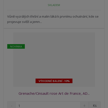
o
o
n
SKLADEM
ž
o
č
s
ž
e
t
s
Vůně vyzrálých třešní a malin láká k prvnímu ochutnání, kde se
t
v
t
projevuje svěží a jemn...
í
v
í
NOVINKA
VÝHODNÉ BALENÍ -10%
Grenache/Cinsault rose Art de France, AD...
S
N
Z
Ks