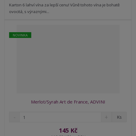
t
s
Karton 6 lahví vína za lepší cenu! Vůně tohoto vína je bohatě
t
v
t
ovocitá, s výraznými...
í
v
í
NOVINKA
Merlot/Syrah Art de France, ADVINI
S
N
Z
Ks
n
a
m
í
v
ě
145 Kč
ž
ý
n