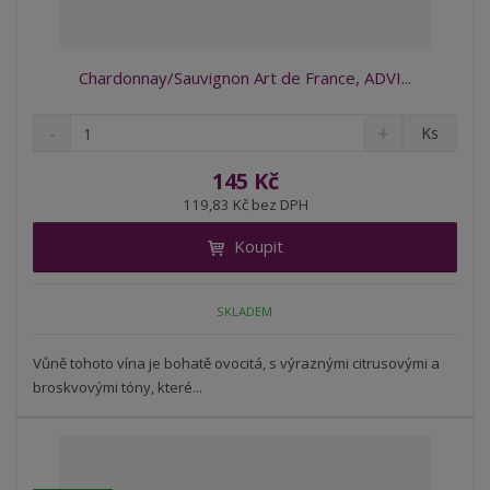
Chardonnay/Sauvignon Art de France, ADVI...
S
N
Z
Ks
n
a
m
í
v
ě
145 Kč
ž
ý
n
119,83 Kč bez DPH
i
š
i
t
i
Koupit
t
m
t
p
n
m
o
o
n
SKLADEM
ž
o
č
s
ž
e
t
s
Vůně tohoto vína je bohatě ovocitá, s výraznými citrusovými a
t
v
t
broskvovými tóny, které...
í
v
í