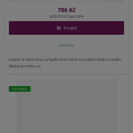
n
a
m
í
v
ě
786 Kč
ž
ý
n
649,59 Kč bez DPH
i
š
i
t
i
Koupit
t
m
t
p
n
m
o
o
n
SKLADEM
ž
o
č
s
ž
e
t
s
Karton 6 lahví vína za lepší cenu! Vůně vyzrálých třešní a malin
t
v
t
láká k prvnímu oc...
í
v
í
NOVINKA