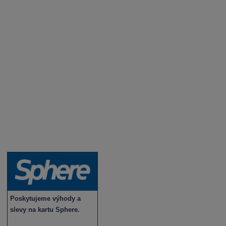
Degustace a ochutnávky vína
Fotogalerie degustací
Novinky a zajímavosti o víně
Recepty - snoubení jídla a vína
Vybraná vína
Víno v akci
Novinky v sortimentu
Poskytujeme výhody a
slevy na kartu Sphere.