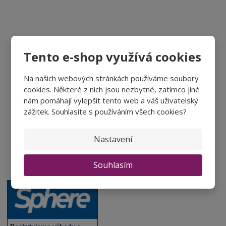
Aktuality a novinky
Degustace a ochutnávky vína
Tento e-shop využívá cookies
Fotogalerie degustací
Na našich webových stránkách používáme soubory
Novinky a zajímavosti o víně
cookies. Některé z nich jsou nezbytné, zatímco jiné
Recepty - snoubení jídla a vína
nám pomáhají vylepšit tento web a váš uživatelský
zážitek. Souhlasíte s používáním všech cookies?
Vybraná vína
Nastavení
Víno v akci
Souhlasím
Novinky v sortimentu