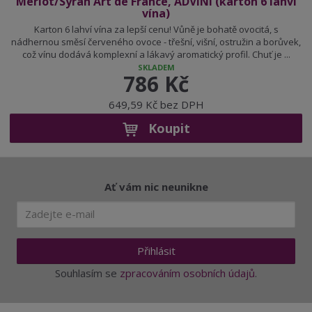
Merlot/Syrah Art de France, ADVINI (karton 6 lahví
vína)
Karton 6 lahví vína za lepší cenu! Vůně je bohatě ovocitá, s
nádhernou směsí červeného ovoce - třešní, višní, ostružin a borůvek,
což vínu dodává komplexní a lákavý aromatický profil. Chuť je ...
SKLADEM
786 Kč
649,59 Kč bez DPH
Koupit
Ať vám nic neunikne
Přihlásit
Souhlasím se
zpracováním osobních údajů
.