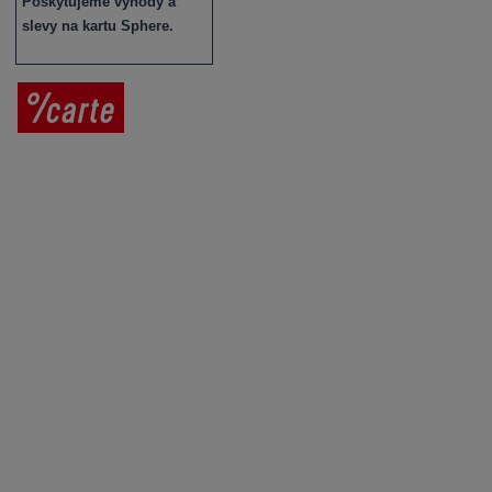
Poskytujeme výhody a
slevy na kartu Sphere.
Prodej vína
Vše o nákupu
V
íno jako dárek
Obchodní podmínky
Zpracování osobních údajů
Služby pro vinaře
Mobilní lahvovací linka
Kontaktujte nás
VINICOLA s. r. o.