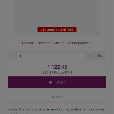
VÝHODNÉ BALENÍ -10%
Tannat, Coleccion, Michel Torino (karton...
S
N
Z
ks
n
a
m
í
v
ě
1 122 Kč
ž
ý
n
927,27 Kč bez DPH
i
š
i
t
i
Koupit
t
m
t
p
n
m
o
o
n
SKLADEM
ž
o
č
s
ž
e
t
s
Karton 6 lahví vína za lepší cenu! Tannat, málo známá červená
t