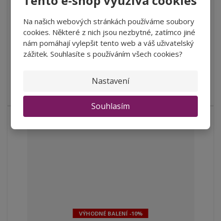
Tento e-shop využívá cookies
ž
ý
n
229,75 Kč bez DPH
i
š
i
t
i
Na našich webových stránkách používáme soubory
Koupit
t
m
t
cookies. Některé z nich jsou nezbytné, zatímco jiné
p
n
m
nám pomáhají vylepšit tento web a váš uživatelský
o
o
n
zážitek. Souhlasíte s používáním všech cookies?
SKLADEM
ž
o
č
s
ž
e
t
s
Nastavení
Po 12 měsíčním ležení v nových sudech má Shiraz pronikavě
t
v
t
výrazně tmavě červenou barv...
í
v
Souhlasím
í
VÝHODNÉ BALENÍ -10%