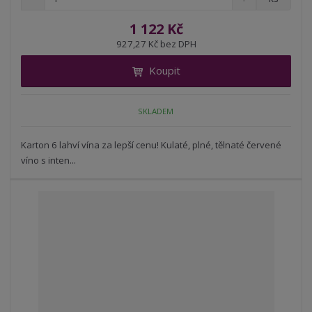
n
a
m
í
v
ě
1 122 Kč
ž
ý
n
927,27 Kč bez DPH
i
š
i
t
i
Koupit
t
m
t
p
n
m
o
o
n
SKLADEM
ž
o
č
s
ž
e
t
s
Karton 6 lahví vína za lepší cenu! Kulaté, plné, tělnaté červené
t
v
t
víno s inten...
í
v
í