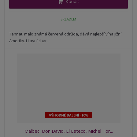
Koupit
t
m
t
p
n
m
o
o
n
SKLADEM
ž
o
č
s
ž
e
t
s
Tannat, málo známá červená odrůda, dává nejlepší vína Jižní
t
v
t
Ameriky. Hlavní char...
í
v
í
VÝHODNÉ BALENÍ -10%
Malbec, Don David, El Esteco, Michel Tor...