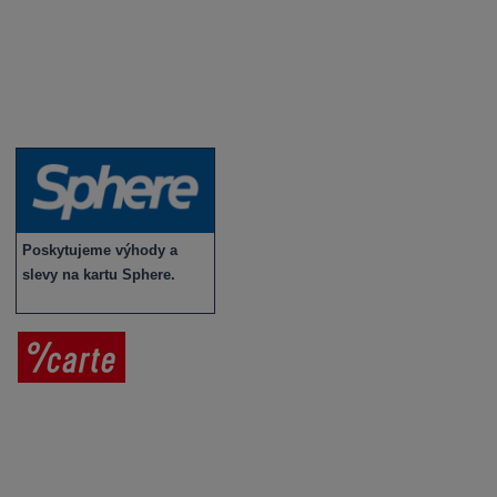
Vybraná vína
Víno v akci
Novinky v sortimentu
Poskytujeme výhody a
slevy na kartu Sphere.
Prodej vína
Vše o nákupu
V
íno jako dárek