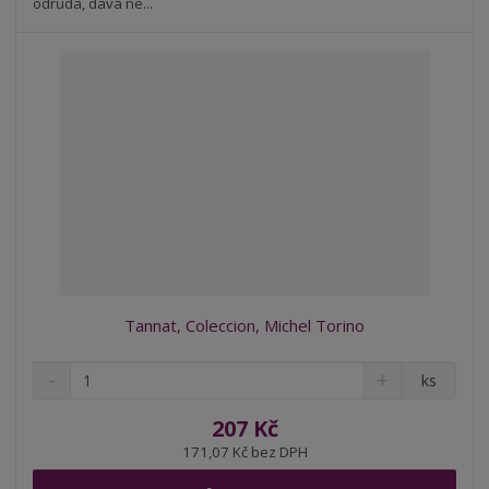
v
t
odrůda, dává ne...
í
v
í
Tannat, Coleccion, Michel Torino
S
N
Z
ks
n
a
m
í
v
ě
207 Kč
ž
ý
n
171,07 Kč bez DPH
i
š
i
t
i