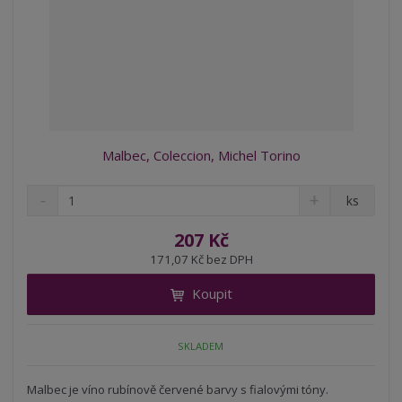
Malbec, Coleccion, Michel Torino
S
N
Z
ks
n
a
m
í
v
ě
207 Kč
ž
ý
n
171,07 Kč bez DPH
i
š
i
t
i
Koupit
t
m
t
p
n
m
o
o
n
SKLADEM
ž
o
č
s
ž
e
t
s
Malbec je víno rubínově červené barvy s fialovými tóny.
t