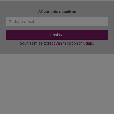
Ať vám nic neunikne
Přihlásit
Souhlasím se
zpracováním osobních údajů
.
Aktuality a novinky
Degustace a ochutnávky vína
Fotogalerie degustací
Novinky a zajímavosti o víně
Recepty - snoubení jídla a vína