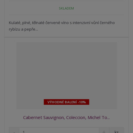
o
o
n
SKLADEM
ž
o
č
s
ž
e
t
s
Kulaté, plné, tělnaté červené víno s intenzivní vůní černého
t
v
t
rybízu a pepře...
í
v
í
VÝHODNÉ BALENÍ -10%
Cabernet Sauvignon, Coleccion, Michel To...
S
N
Z
ks