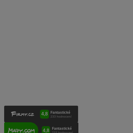
Obchodní podmínky
Zpracování osobních údajů
Služby pro vinaře
Mobilní lahvovací linka
Kontaktujte nás
VINICOLA s. r. o.
Lanžhotská 3472/27
690 02 Břeclav
Česká republika
+420 519 327 450, +420 519 331 680
obchod@vinicola.eu