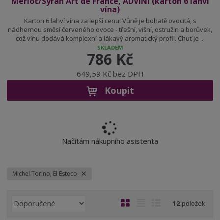
Merlot/Syrah Art de France, ADVINI (karton 6 lahví
vína)
Karton 6 lahví vína za lepší cenu! Vůně je bohatě ovocitá, s
nádhernou směsí červeného ovoce - třešní, višní, ostružin a borůvek,
což vínu dodává komplexní a lákavý aromatický profil. Chuť je ...
SKLADEM
786 Kč
649,59 Kč bez DPH
Koupit
Načítám nákupního asistenta
Michel Torino, El Esteco
Ř
O
T
Ř
12
položek
a
b
a
á