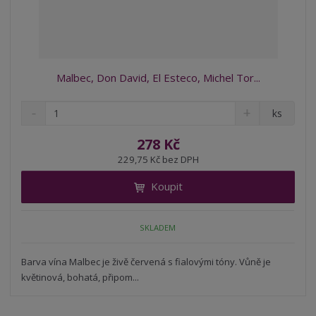
Malbec, Don David, El Esteco, Michel Tor...
S
N
Z
ks
n
a
m
í
v
ě
278 Kč
ž
ý
n
229,75 Kč bez DPH
i
š
i
t
i
Koupit
t
m
t
p
n
m
o
o
n
SKLADEM
ž
o
č
s
ž
e
t
s
Barva vína Malbec je živě červená s fialovými tóny. Vůně je
t
v
t
květinová, bohatá, připom...
í
v
í