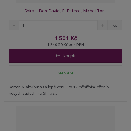
Shiraz, Don David, El Esteco, Michel Tor...
S
N
Z
ks
n
a
m
í
v
ě
1 501 Kč
ž
ý
n
1 240,50 Kč bez DPH
i
š
i
t
i
Koupit
t
m
t
p
n
m
o
o
n
SKLADEM
ž
o
č
s
ž
e
t
s
Karton 6 lahví vína za lepší cenu! Po 12 měsíčním ležení v
t
v
t
nových sudech má Shiraz...
í
v
í