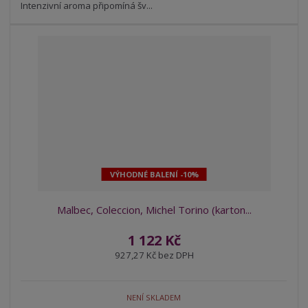
v
t
Intenzivní aroma připomíná šv...
í
v
í
VÝHODNÉ BALENÍ -10%
Malbec, Coleccion, Michel Torino (karton...
1 122 Kč
927,27 Kč bez DPH
NENÍ SKLADEM