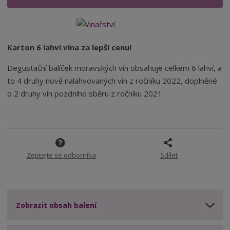
t
i
t
m
t
p
n
m
o
o
n
ž
o
č
Karton 6 lahví vína za lepší cenu!
s
ž
e
t
s
t
Degustační balíček moravských vín obsahuje celkem 6 lahví, a
v
t
to 4 druhy nově nalahvovaných vín z ročníku 2022, doplněné
í
v
í
o 2 druhy vín pozdního sběru z ročníku 2021.
Zeptejte se odborníka
Sdílet
Zobrazit obsah balení