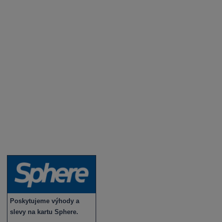
Aktuality a novinky
Degustace a ochutnávky vína
Fotogalerie degustací
Novinky a zajímavosti o víně
Recepty - snoubení jídla a vína
Vybraná vína
Víno v akci
Novinky v sortimentu
Poskytujeme výhody a
slevy na kartu Sphere.