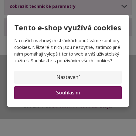
Zobrazit technické parametry
Tento e-shop využívá cookies
Zobrazit hodnocení produktu
Na našich webových stránkách používáme soubory
cookies. Některé z nich jsou nezbytné, zatímco jiné
nám pomáhají vylepšit tento web a váš uživatelský
zážitek. Souhlasíte s používáním všech cookies?
Ať vám nic neunikne
Nastavení
Souhlasím
Přihlásit
Souhlasím se
zpracováním osobních údajů
.