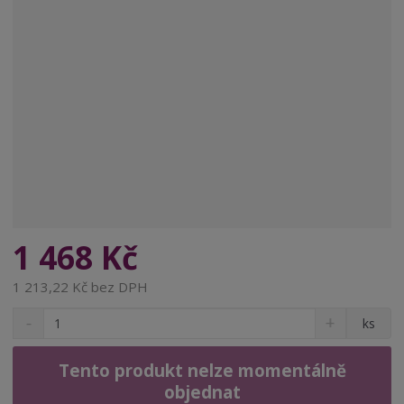
1 468 Kč
1 213,22 Kč bez DPH
S
N
Z
ks
n
a
m
í
v
ě
ž
ý
Tento produkt nelze momentálně
n
i
š
objednat
i