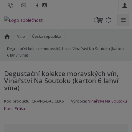
☰
V
y
h
Ú
Víno
Česká republika
l
v
o
Degustační kolekce moravských vín, Vinařství Na Soutoku (karton
e
d
6 lahví vína)
d
n
a
í
t
Degustační kolekce moravských vín,
s
Vinařství Na Soutoku (karton 6 lahví
t
vína)
r
a
n
Kód produktu:
CR-VNS-BALICEK6
Výrobce:
Vinařství Na Soutoku
a
Karel Průša