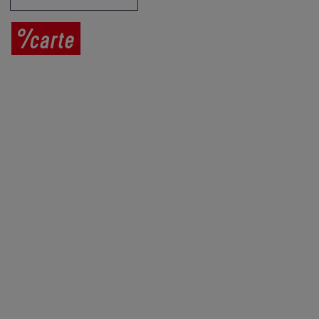
Prodej vína
Vše o nákupu
V
íno jako dárek
Obchodní podmínky
Zpracování osobních údajů
Služby pro vinaře
Mobilní lahvovací linka
Kontaktujte nás
VINICOLA s. r. o.
Lanžhotská 3472/27
690 02 Břeclav