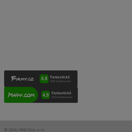
Mobilní lahvovací linka
Kontaktujte nás
VINICOLA s. r. o.
Lanžhotská 3472/27
690 02 Břeclav
Česká republika
+420 519 327 450, +420 519 331 680
obchod@vinicola.eu
© 2026, VINICOLA, s.r.o.