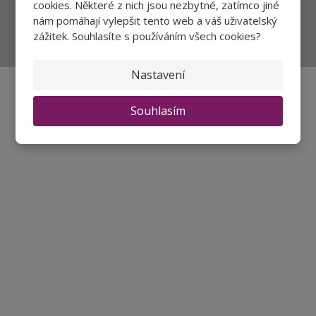
cookies. Některé z nich jsou nezbytné, zatímco jiné
Přihlásit
nám pomáhají vylepšit tento web a váš uživatelský
zážitek. Souhlasíte s používáním všech cookies?
Souhlasím se
zpracováním osobních údajů
.
Nastavení
Souhlasím
Aktuality a novinky
Degustace a ochutnávky vína
Fotogalerie degustací
Novinky a zajímavosti o víně
Recepty - snoubení jídla a vína
Vybraná vína
Víno v akci
Novinky v sortimentu