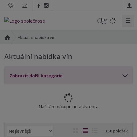
☰
V
y
h
Ú
Aktuální nabídka vín
l
v
o
e
Aktuální nabídka vín
d
d
n
a
í
t
Zobrazit další kategorie
s
t
r
a
n
Načítám nákupního asistenta
a
Ř
O
T
Ř
350
položek
a