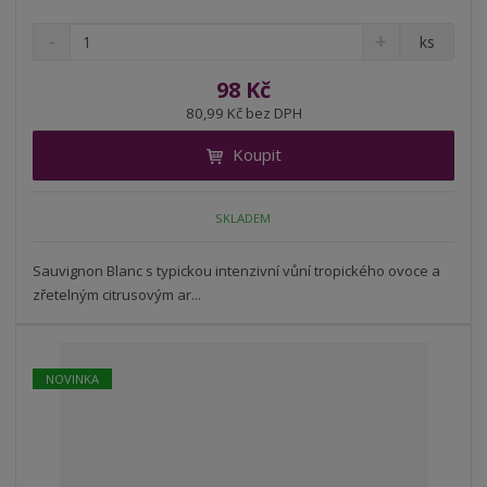
S
N
Z
ks
n
a
m
í
v
ě
98 Kč
ž
ý
n
80,99 Kč bez DPH
i
š
i
t
i
Koupit
t
m
t
p
n
m
o
o
n
SKLADEM
ž
o
č
s
ž
e
t
s
Sauvignon Blanc s typickou intenzivní vůní tropického ovoce a
t
v
t
zřetelným citrusovým ar...
í
v
í
NOVINKA