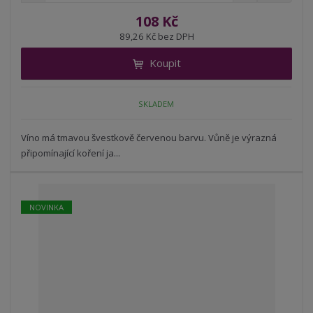
m
í
v
ě
108 Kč
ž
ý
n
89,26 Kč bez DPH
i
š
i
t
i
Koupit
t
m
t
p
n
m
o
o
n
SKLADEM
ž
o
č
s
ž
e
t
s
Víno má tmavou švestkově červenou barvu. Vůně je výrazná
t
v
t
připomínající koření ja...
í
v
í
NOVINKA