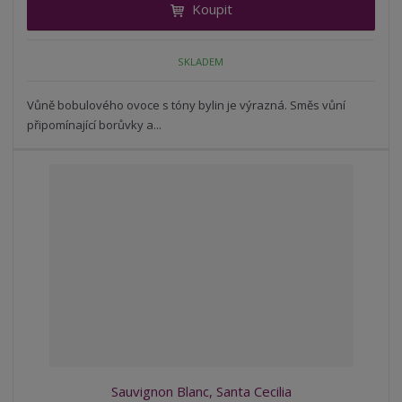
Koupit
t
m
t
p
n
m
o
o
n
SKLADEM
ž
o
č
s
ž
e
t
s
Vůně bobulového ovoce s tóny bylin je výrazná. Směs vůní
t
v
t
připomínající borůvky a...
í
v
í
Sauvignon Blanc, Santa Cecilia