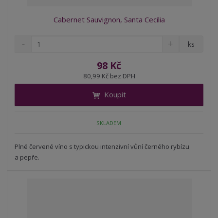
Cabernet Sauvignon, Santa Cecilia
S
N
Z
ks
n
a
m
í
v
ě
98 Kč
ž
ý
n
80,99 Kč bez DPH
i
š
i
t
i
Koupit
t
m
t
p
n
m
o
o
n
SKLADEM
ž
o
č
s
ž
e
t
s
Plné červené víno s typickou intenzivní vůní černého rybízu
t
v
t
a pepře.
í
v
í