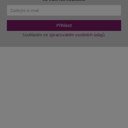
Přihlásit
Souhlasím se
zpracováním osobních údajů
.
Aktuality a novinky
Degustace a ochutnávky vína
Fotogalerie degustací
Novinky a zajímavosti o víně
Recepty - snoubení jídla a vína
Vybraná vína