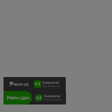
Zpracování osobních údajů
Služby pro vinaře
Mobilní lahvovací linka
Kontaktujte nás
VINICOLA s. r. o.
Lanžhotská 3472/27
690 02 Břeclav
Česká republika
+420 519 327 450, +420 519 331 680
obchod@vinicola.eu