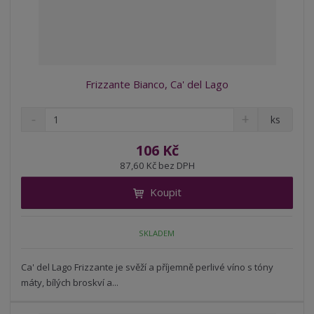
Frizzante Bianco, Ca' del Lago
S
N
Z
ks
n
a
m
í
v
ě
106 Kč
ž
ý
n
87,60 Kč bez DPH
i
š
i
t
i
Koupit
t
m
t
p
n
m
o
o
n
SKLADEM
ž
o
č
s
ž
e
t
s
Ca' del Lago Frizzante je svěží a příjemně perlivé víno s tóny
t
v
t
máty, bílých broskví a...
í
v
í