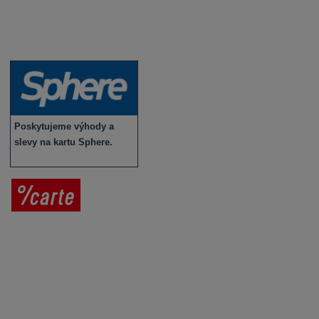
Víno v akci
Novinky v sortimentu
Poskytujeme výhody a
slevy na kartu Sphere.
Prodej vína
Vše o nákupu
V
íno jako dárek
Obchodní podmínky