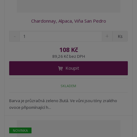
Chardonnay, Alpaca, Viňa San Pedro
S
N
Z
Ks
n
a
m
í
v
ě
108 Kč
ž
ý
n
89,26 Kč bez DPH
i
š
i
t
i
Koupit
t
m
t
p
n
m
o
o
n
SKLADEM
ž
o
č
s
ž
e
t
s
Barva je průzračná zeleno žlutá. Ve vůni jsou tóny zralého
t
v
t
ovoce připomínající h...
í
v
í
NOVINKA