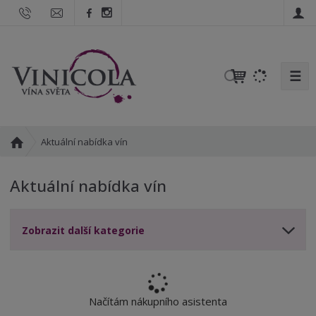
☰
V
y
h
l
Ú
Aktuální nabídka vín
e
v
d
o
a
Aktuální nabídka vín
d
t
n
í
Zobrazit další kategorie
s
t
r
a
n
Načítám nákupního asistenta
a