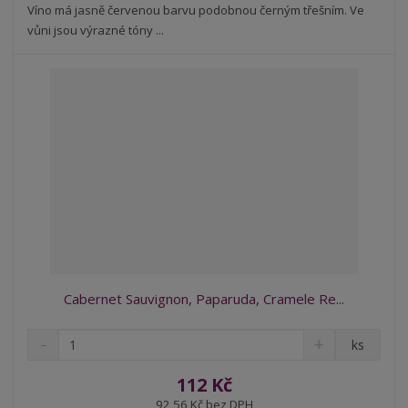
t
s
Víno má jasně červenou barvu podobnou černým třešním. Ve
t
v
t
vůni jsou výrazné tóny ...
í
v
í
Cabernet Sauvignon, Paparuda, Cramele Re...
S
N
Z
ks
n
a
m
í
v
ě
112 Kč
ž
ý
n
92,56 Kč bez DPH