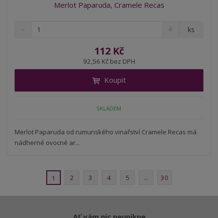
Merlot Paparuda, Cramele Recas
S
N
Z
ks
n
a
m
í
v
ě
112 Kč
ž
ý
n
92,56 Kč bez DPH
i
š
i
t
i
Koupit
t
m
t
p
n
m
o
o
n
SKLADEM
ž
o
č
s
ž
e
t
s
Merlot Paparuda od rumunského vinařství Cramele Recas má
t
v
t
nádherné ovocné ar...
í
v
í
2
3
4
5
...
30
1
Ať vám nic neunikne