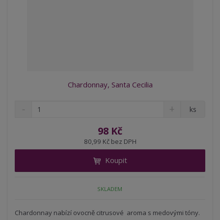
Chardonnay, Santa Cecilia
S
N
Z
ks
n
a
m
í
v
ě
98 Kč
ž
ý
n
80,99 Kč bez DPH
i
š
i
t
i
Koupit
t
m
t
p
n
m
o
o
n
SKLADEM
ž
o
č
s
ž
e
t
s
Chardonnay nabízí ovocně citrusové aroma s medovými tóny.
t