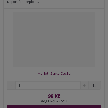
v
t
Doporučená teplota...
í
v
í
Merlot, Santa Cecilia
S
N
Z
ks
n
a
m
í
v
ě
98 Kč
ž
ý
n
80,99 Kč bez DPH
i
š
i
t
i