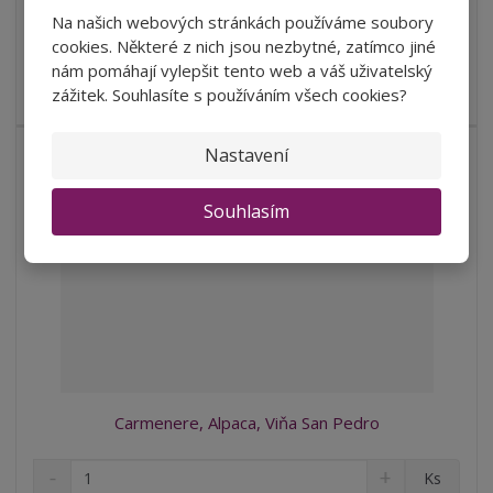
o
o
n
SKLADEM
Na našich webových stránkách používáme soubory
ž
o
č
cookies. Některé z nich jsou nezbytné, zatímco jiné
s
ž
e
t
s
nám pomáhají vylepšit tento web a váš uživatelský
Barva vína je jasně rubínově červená. Vůně je výrazná a
t
v
t
zážitek. Souhlasíte s používáním všech cookies?
přetrvávající s tóny jah...
í
v
í
Nastavení
NOVINKA
Souhlasím
Carmenere, Alpaca, Viňa San Pedro
S
N
Z
Ks
n
a