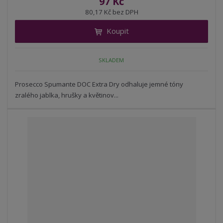
97 Kč
ž
ý
n
80,17 Kč bez DPH
i
š
i
t
i
Koupit
t
m
t
p
n
m
o
o
n
SKLADEM
ž
o
č
s
ž
e
t
s
Prosecco Spumante DOC Extra Dry odhaluje jemné tóny
t
v
t
zralého jablka, hrušky a květinov...
í
v
í