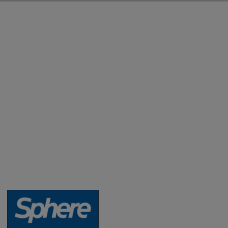
Aktuality a novinky
Degustace a ochutnávky vína
Fotogalerie degustací
Novinky a zajímavosti o víně
Recepty - snoubení jídla a vína
Vybraná vína
Víno v akci
Novinky v sortimentu