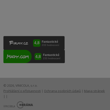
Lanžhotská 3472/27
690 02 Břeclav
Česká republika
+420 519 327 450, +420 519 331 680
obchod@vinicola.eu
© 2026, VINICOLA, s.r.o.
Prohlášení o přístupnosti
|
Ochrana osobních údajů
|
Mapa stránek
|
|
E
B
VYROBILA
R