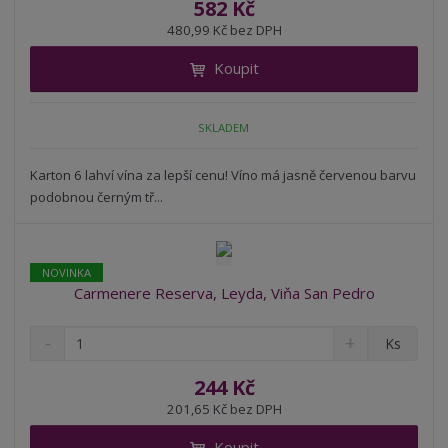
ě
582 Kč
ž
ý
n
480,99 Kč bez DPH
i
š
i
t
i
Koupit
t
m
t
p
n
m
o
o
n
SKLADEM
ž
o
č
s
ž
e
t
s
Karton 6 lahví vína za lepší cenu! Víno má jasně červenou barvu
t
v
t
podobnou černým tř...
í
v
í
NOVINKA
Carmenere Reserva, Leyda, Viňa San Pedro
S
N
Z
Ks
n
a
m
í
v
ě
244 Kč
ž
ý
n
201,65 Kč bez DPH
i
š
i
t
i
Koupit
t