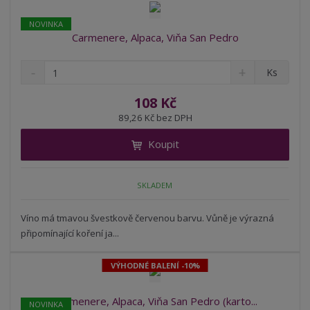
NOVINKA
Carmenere, Alpaca, Viňa San Pedro
S
N
Z
Ks
n
a
m
í
v
ě
108 Kč
ž
ý
n
89,26 Kč bez DPH
i
š
i
t
i
Koupit
t
m
t
p
n
m
o
o
n
SKLADEM
ž
o
č
s
ž
e
t
s
Víno má tmavou švestkově červenou barvu. Vůně je výrazná
t
v
t
připomínající koření ja...
í
v
í
VÝHODNÉ BALENÍ -10%
Carmenere, Alpaca, Viňa San Pedro (karto...
NOVINKA