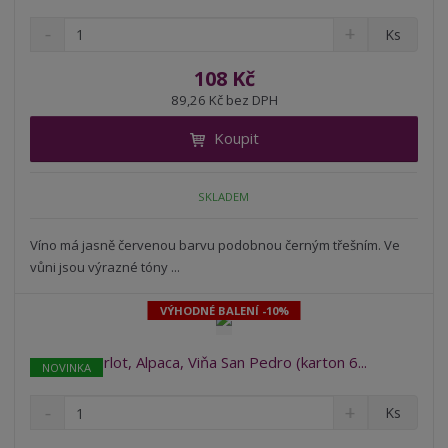
S
N
Z
Ks
n
a
m
í
v
ě
108 Kč
ž
ý
n
89,26 Kč bez DPH
i
š
i
t
i
Koupit
t
m
t
p
n
m
o
o
n
SKLADEM
ž
o
č
s
ž
e
t
s
Víno má jasně červenou barvu podobnou černým třešním. Ve
t
v
t
vůni jsou výrazné tóny ...
í
v
í
VÝHODNÉ BALENÍ -10%
Merlot, Alpaca, Viňa San Pedro (karton 6...
NOVINKA
S
N
Z
Ks
n
a
m
í
v