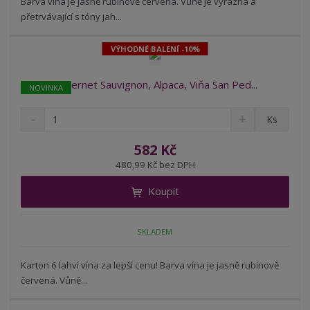
t
s
Barva vína je jasně rubínově červená. Vůně je výrazná a
t
v
t
přetrvávající s tóny jah...
í
v
í
VÝHODNÉ BALENÍ -10%
Cabernet Sauvignon, Alpaca, Viňa San Ped...
NOVINKA
S
N
Z
Ks
n
a
m
í
v
ě
582 Kč
ž
ý
n
480,99 Kč bez DPH
i
š
i
t
i
Koupit
t
m
t
p
n
m
o
o
n
SKLADEM
ž
o
č
s
ž
e
t
s
Karton 6 lahví vína za lepší cenu! Barva vína je jasně rubínově
t
v
t
červená. Vůně...
í
v
í