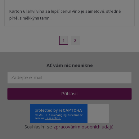
s
ž
e
t
s
Karton 6 lahví vína za lepší cenu! Víno je sametové, středně
t
v
t
plné, s měkkými tanin...
í
v
í
2
1
Ať vám nic neunikne
Přihlásit
Souhlasím se
zpracováním osobních údajů
.