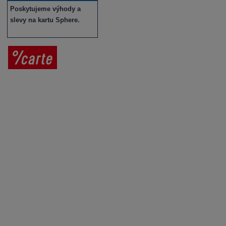
Poskytujeme výhody a
slevy na kartu Sphere.
Prodej vína
Vše o nákupu
V
íno jako dárek
Obchodní podmínky
Zpracování osobních údajů
Služby pro vinaře
Mobilní lahvovací linka
Kontaktujte nás
VINICOLA s. r. o.