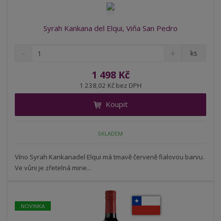
Syrah Kankana del Elqui, Viňa San Pedro
S
N
Z
ks
n
a
m
í
v
ě
1 498 Kč
ž
ý
n
1 238,02 Kč bez DPH
i
š
i
t
i
Koupit
t
m
t
p
n
m
o
o
n
SKLADEM
ž
o
č
s
ž
e
t
s
Víno Syrah Kankanadel Elqui má tmavě červeně fialovou barvu.
t
v
t
Ve vůni je zřetelná mine...
í
v
í
NOVINKA