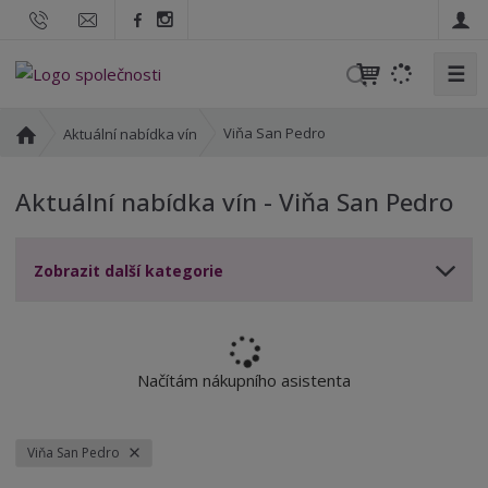
☰
V
y
h
Ú
Viňa San Pedro
Aktuální nabídka vín
l
v
o
e
Aktuální nabídka vín - Viňa San Pedro
d
d
n
a
í
t
Zobrazit další kategorie
s
t
r
a
n
Načítám nákupního asistenta
a
Viňa San Pedro