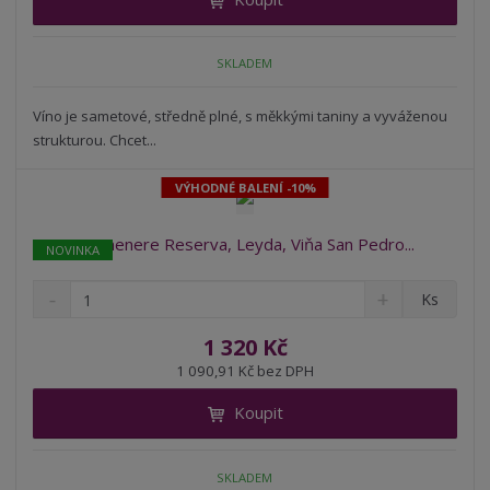
m
t
p
n
m
o
o
n
SKLADEM
ž
o
č
s
ž
e
t
s
Víno je sametové, středně plné, s měkkými taniny a vyváženou
t
v
t
strukturou. Chcet...
í
v
í
VÝHODNÉ BALENÍ -10%
Carmenere Reserva, Leyda, Viňa San Pedro...
NOVINKA
S
N
Z
Ks
n
a
m
í
v
ě
1 320 Kč
ž
ý
n
1 090,91 Kč bez DPH
i
š
i
t
i
Koupit
t
m
t
p
n
m
o
o
n
SKLADEM
ž
o
č