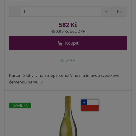
S
N
Z
Ks
n
a
m
í
v
ě
582 Kč
ž
ý
n
480,99 Kč bez DPH
i
š
i
t
i
Koupit
t
m
t
p
n
m
o
o
n
SKLADEM
ž
o
č
s
ž
e
t
s
Karton 6 lahví vína za lepší cenu! Víno má tmavou švestkově
t
v
t
červenou barvu. V...
í
v
í
NOVINKA