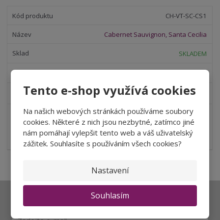
t
i
t
m
t
CH-VT-SC-CS1
p
n
m
o
o
n
Cabernet Sauvignon, Santa Cecilia
ž
o
č
s
ž
e
SKLADEM
t
s
t
v
t
80,99 Kč
í
v
Tento e-shop využívá cookies
í
98 Kč
S
N
Na našich webových stránkách používáme soubory
Z
ks
n
a
cookies. Některé z nich jsou nezbytné, zatímco jiné
m
í
v
nám pomáhají vylepšit tento web a váš uživatelský
ě
Koupit
ž
ý
zážitek. Souhlasíte s používáním všech cookies?
n
i
š
i
t
i
t
m
t
Nastavení
p
n
m
o
o
n
Souhlasím
ž
o
č
Ať vám nic neunikne
s
ž
e