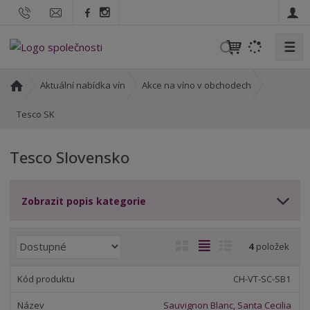
☰
V
y
h
Ú
Aktuální nabídka vín
Akce na víno v obchodech
l
v
o
Tesco SK
e
d
d
n
a
Tesco Slovensko
í
t
s
t
Zobrazit popis kategorie
r
a
n
Ř
O
T
Ř
4
položek
a
a
b
a
á
z
r
b
d
CH-VT-SC-SB1
e
á
u
k
n
Sauvignon Blanc, Santa Cecilia