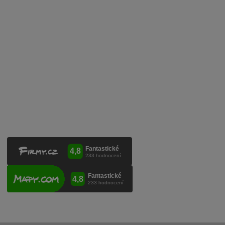
Služby pro vinaře
Mobilní lahvovací linka
Kontaktujte nás
VINICOLA s. r. o.
Lanžhotská 3472/27
690 02 Břeclav
Česká republika
+420 519 327 450, +420 519 331 680
obchod@vinicola.eu