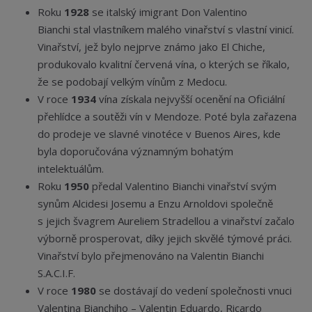
Roku
1928
se italský imigrant Don Valentino
Bianchi stal vlastníkem malého vinařství s vlastní vinicí.
Vinařství, jež bylo nejprve známo jako El Chiche,
produkovalo kvalitní červená vína, o kterých se říkalo,
že se podobají velkým vínům z Medocu.
V roce
1934
vína získala nejvyšší ocenění na Oficiální
přehlídce a soutěži vín v Mendoze. Poté byla zařazena
do prodeje ve slavné vinotéce v Buenos Aires, kde
byla doporučována významným bohatým
intelektuálům.
Roku
1950
předal Valentino Bianchi vinařství svým
synům Alcidesi Josemu a Enzu Arnoldovi společně
s jejich švagrem Aureliem Stradellou a vinařství začalo
výborně prosperovat, díky jejich skvělé týmové práci.
Vinařství bylo přejmenováno na Valentin Bianchi
S.A.C.I.F.
V roce
1980
se dostávají do vedení společnosti vnuci
Valentina Bianchiho – Valentin Eduardo, Ricardo