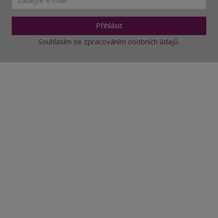
Přihlásit
Souhlasím se
zpracováním osobních údajů
.
Aktuality a novinky
Degustace a ochutnávky vína
Fotogalerie degustací
Novinky a zajímavosti o víně
Recepty - snoubení jídla a vína
Vybraná vína
Víno v akci