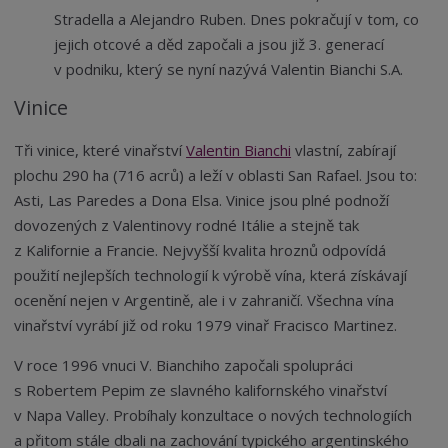
Stradella a Alejandro Ruben. Dnes pokračují v tom, co
jejich otcové a děd započali a jsou již 3. generací
v podniku, který se nyní nazývá Valentin Bianchi S.A.
Vinice
Tři vinice, které vinařství
Valentin Bianchi
vlastní, zabírají
plochu 290 ha (716 acrů) a leží v oblasti San Rafael. Jsou to:
Asti, Las Paredes a Dona Elsa. Vinice jsou plné podnoží
dovozených z Valentinovy rodné Itálie a stejně tak
z Kalifornie a Francie. Nejvyšší kvalita hroznů odpovídá
použití nejlepších technologií k výrobě vína, která získávají
ocenění nejen v Argentině, ale i v zahraničí. Všechna vína
vinařství vyrábí již od roku 1979 vinař Fracisco Martinez.
V roce 1996 vnuci V. Bianchiho započali spolupráci
s Robertem Pepim ze slavného kalifornského vinařství
v Napa Valley. Probíhaly konzultace o nových technologiích
a přitom stále dbali na zachování typického argentinského