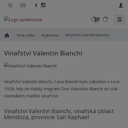
☰
V
y
h
Ú
Vinařství Valentin Bianchi
Vína světa
Argentina
l
v
o
e
Vinařství Valentin Bianchi
d
d
n
a
í
t
s
t
Vinařství Valentin Bianchi, Casa Bianchi bylo založeno v roce
r
1928, kdy se italský imigrant Don Valentino Bianchi se stal
a
vlastníkem malého vinařství.
n
a
Vinařství Valentin Bianchi, vinařská oblast
Mendoza, provincie San Raphael