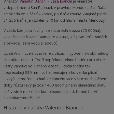
Vinařství
Valentin Bianchi – Casa Bianchi
je vinařství
v departmentu San Raphael, v provincii Mendoza. San Rafael
se skládá ze 3 částí – kopců, pouště a roviny. Zaujímá plochu
31 235 km² a je vzdálen 240 km od hlavní města Mendozy.
V části, kde jsou roviny, se rozprostírá oáza (70 000ha),
zavlažovaná řekami Diamante a Atuel, jež pramení v Andách
a přivádějí sem vodu z ledovců.
Úpatí And – zcela uzavřené civilizaci – vytváří mikroklimatický
charakter oblasti. Tvoří nepřekonatelnou bariéru pro vlhké
větry vanoucí od Tichého oceánu. Roční srážky tak
nepřesahují 330 mm, což zmenšuje riziko vzniku plísní
a zvyšuje možnost chuťové koncentrace v hroznech. Během
doby růstu révy je zde 1400 hodin plného slunečního svitu,
což vede k maximální komplexnosti chuti, temné barvě
a k bohatému tělu vín.
Historie vinařství Valentin Bianchi