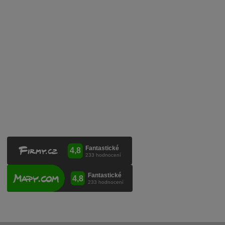
Služby pro vinaře
Mobilní lahvovací linka
Kontaktujte nás
VINICOLA s. r. o.
Lanžhotská 3472/27
690 02 Břeclav
Česká republika
+420 519 327 450, +420 519 331 680
obchod@vinicola.eu