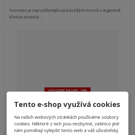
s
ž
e
t
s
Torrontes je nejrozšířenější odrůda bílých hroznů v Argentině.
t
v
t
Vůně je exotická ...
í
v
í
VÝHODNÉ BALENÍ -10%
Tento e-shop využívá cookies
Torrontes, Coleccion, Michel Torino (kar...
Na našich webových stránkách používáme soubory
S
N
Z
ks
n
a
cookies. Některé z nich jsou nezbytné, zatímco jiné
m
í
v
nám pomáhají vylepšit tento web a váš uživatelský
ě
1 122 Kč