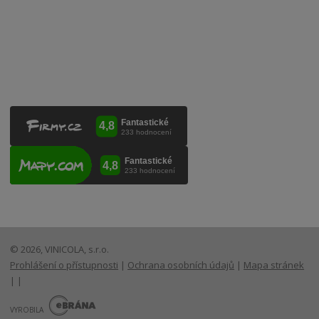
Lanžhotská 3472/27
690 02 Břeclav
Česká republika
+420 519 327 450, +420 519 331 680
obchod@vinicola.eu
© 2026, VINICOLA, s.r.o.
Prohlášení o přístupnosti
|
Ochrana osobních údajů
|
Mapa stránek
|
|
E
B
VYROBILA
R