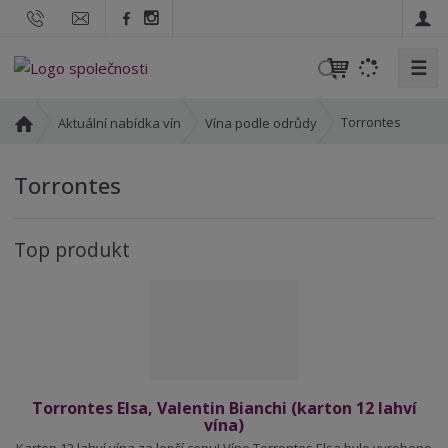
☰
V
y
h
Ú
Torrontes
Aktuální nabídka vín
Vína podle odrůdy
l
v
o
e
Torrontes
d
d
n
a
í
t
Top produkt
s
t
r
a
n
a
Torrontes Elsa, Valentin Bianchi (karton 12 lahví
vína)