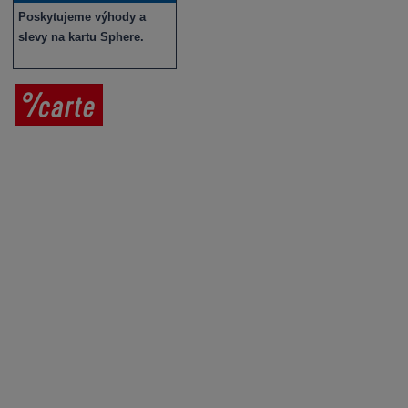
Poskytujeme výhody a
slevy na kartu Sphere.
Prodej vína
Vše o nákupu
V
íno jako dárek
Obchodní podmínky
Zpracování osobních údajů
Služby pro vinaře
Mobilní lahvovací linka
Kontaktujte nás
VINICOLA s. r. o.