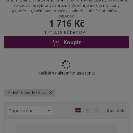
Karton 12 lahví vína za lepší cenu! Víno Torrontes Elsa bylo vyrobeno
ze speciálně vybraných hroznů. Ve vůni je možné najít tóny
grapefruitu, květů pomeranče a jabloně, s příměsí hřebíčku. ...
SKLADEM
1 716 Kč
1 418,18 Kč bez DPH
Koupit
Načítám nákupního asistenta
Michel Torino, El Esteco
Ř
O
T
Ř
2
položek
a
b
a
á
z
r
b
d
e
á
u
k