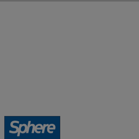
Aktuality a novinky
Degustace a ochutnávky vína
Fotogalerie degustací
Novinky a zajímavosti o víně
Recepty - snoubení jídla a vína
Vybraná vína
Víno v akci
Novinky v sortimentu