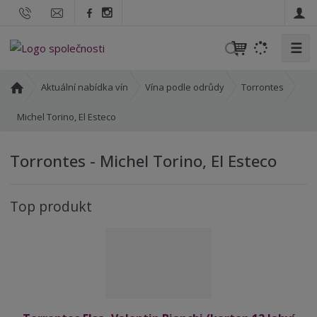
☰
V
y
h
Ú
Aktuální nabídka vín
Vína podle odrůdy
Torrontes
l
v
o
Michel Torino, El Esteco
e
d
d
n
a
Torrontes - Michel Torino, El Esteco
í
t
s
t
Top produkt
r
a
n
a