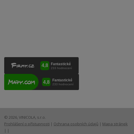
VINICOLA s. r. o.
Lanžhotská 3472/27
690 02 Břeclav
Česká republika
+420 519 327 450, +420 519 331 680
obchod@vinicola.eu
© 2026, VINICOLA, s.r.o.
Prohlášení o přístupnosti
|
Ochrana osobních údajů
|
Mapa stránek
|
|