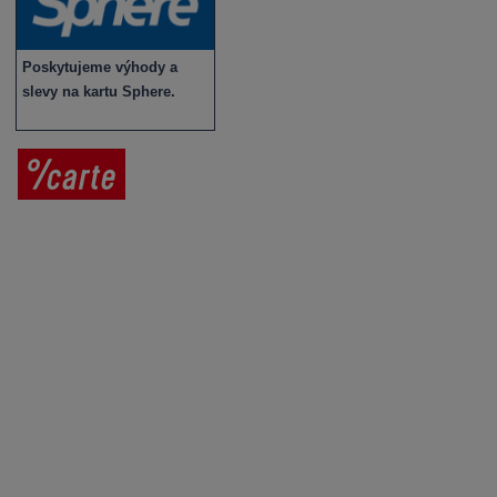
Poskytujeme výhody a
slevy na kartu Sphere.
Prodej vína
Vše o nákupu
V
íno jako dárek
Obchodní podmínky
Zpracování osobních údajů
Služby pro vinaře
Mobilní lahvovací linka
Kontaktujte nás