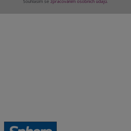
Souhlasím se
zpracováním osobních údajů
.
Aktuality a novinky
Degustace a ochutnávky vína
Fotogalerie degustací
Novinky a zajímavosti o víně
Recepty - snoubení jídla a vína
Vybraná vína
Víno v akci
Novinky v sortimentu