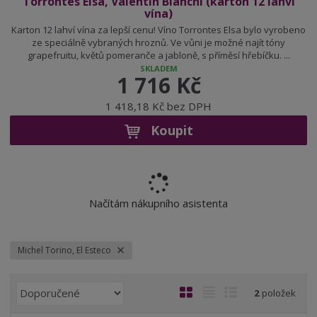
Torrontes Elsa, Valentin Bianchi (karton 12 lahví
vína)
Karton 12 lahví vína za lepší cenu! Víno Torrontes Elsa bylo vyrobeno
ze speciálně vybraných hroznů. Ve vůni je možné najít tóny
grapefruitu, květů pomeranče a jabloně, s příměsí hřebíčku. ...
SKLADEM
1 716 Kč
1 418,18 Kč bez DPH
Koupit
Načítám nákupního asistenta
Michel Torino, El Esteco
Ř
O
T
Ř
2
položek
a
b
a
á