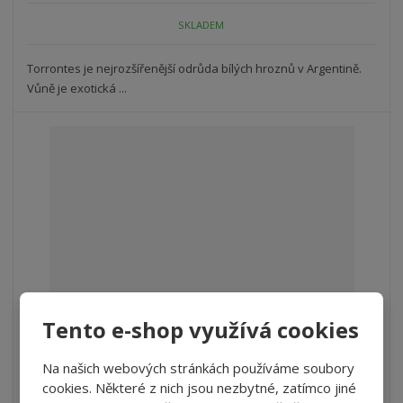
o
o
n
SKLADEM
ž
o
č
s
ž
e
t
s
Torrontes je nejrozšířenější odrůda bílých hroznů v Argentině.
t
v
t
Vůně je exotická ...
í
v
í
VÝHODNÉ BALENÍ -10%
Tento e-shop využívá cookies
Torrontes, Coleccion, Michel Torino (kar...
Na našich webových stránkách používáme soubory
cookies. Některé z nich jsou nezbytné, zatímco jiné
S
N
Z
ks