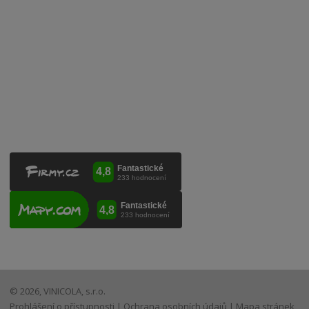
Kontaktujte nás
VINICOLA s. r. o.
Lanžhotská 3472/27
690 02 Břeclav
Česká republika
+420 519 327 450, +420 519 331 680
obchod@vinicola.eu
© 2026, VINICOLA, s.r.o.
Prohlášení o přístupnosti
|
Ochrana osobních údajů
|
Mapa stránek