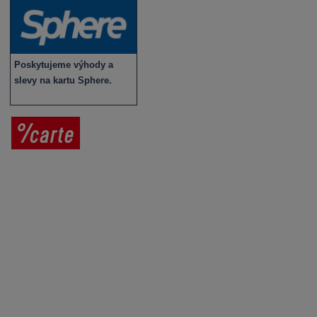
Poskytujeme výhody a
slevy na kartu Sphere.
Prodej vína
Vše o nákupu
V
íno jako dárek
Obchodní podmínky
Zpracování osobních údajů
Služby pro vinaře
Mobilní lahvovací linka