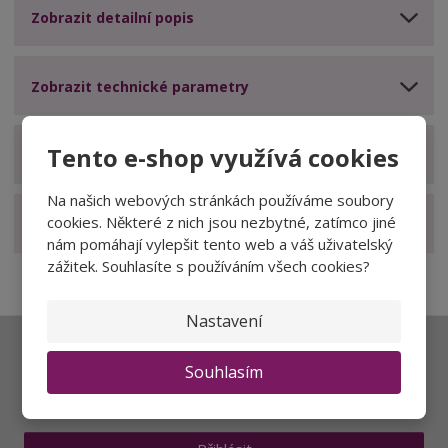
Zobrazit detailní popis
Zobrazit technické parametry
Tento e-shop využívá cookies
Zobrazit hodnocení produktu
Na našich webových stránkách používáme soubory
cookies. Některé z nich jsou nezbytné, zatímco jiné
Zobrazit související produkty
nám pomáhají vylepšit tento web a váš uživatelský
zážitek. Souhlasíte s používáním všech cookies?
Nastavení
Ať vám nic neunikne
Souhlasím