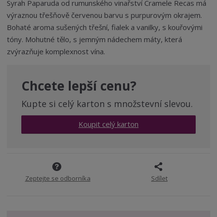
m
t
Syrah Paparuda od rumunského vinařství Cramele Recas má
p
n
m
v
ýraznou třešňově červenou barvu s purpurovým okrajem.
o
o
n
Bohaté aroma sušených třešní, fialek a vanilky, s kouřovými
ž
o
č
tóny. Mohutné tělo, s jemným nádechem máty, která
s
ž
e
t
s
zvýrazňuje komplexnost vína.
t
v
t
í
v
í
Chcete lepší cenu?
Kupte si celý karton s množstevní slevou.
Koupit celý karton
Zeptejte se odborníka
Sdílet