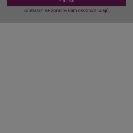
Přihlásit
Souhlasím se
zpracováním osobních údajů
.
Aktuality a novinky
Degustace a ochutnávky vína
Fotogalerie degustací
Novinky a zajímavosti o víně
Recepty - snoubení jídla a vína
Vybraná vína
Víno v akci
Novinky v sortimentu