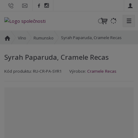
☰
V
y
h
Ú
Syrah Paparuda, Cramele Recas
Víno
Rumunsko
l
v
o
e
Syrah Paparuda, Cramele Recas
d
d
n
a
K
K
í
Kód produktu:
RU-CR-PA-SYR1
Výrobce:
Cramele Recas
t
ó
ó
s
d
d
t
v
d
r
ý
o
a
r
d
n
o
a
a
b
v
c
a
e
t