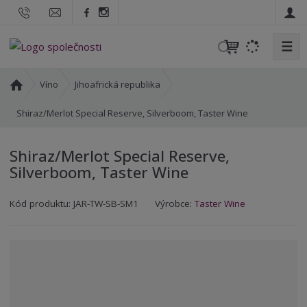
☰
V
y
h
Ú
Víno
Jihoafrická republika
l
v
o
Shiraz/Merlot Special Reserve, Silverboom, Taster Wine
e
d
d
n
a
Shiraz/Merlot Special Reserve,
í
t
Silverboom, Taster Wine
s
t
K
K
r
Kód produktu:
JAR-TW-SB-SM1
Výrobce:
Taster Wine
ó
ó
a
d
d
n
v
d
a
ý
o
r
d
o
a