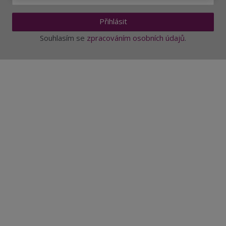
Přihlásit
Souhlasím se
zpracováním osobních údajů
.
Aktuality a novinky
Degustace a ochutnávky vína
Fotogalerie degustací
Novinky a zajímavosti o víně
Recepty - snoubení jídla a vína
Vybraná vína
Víno v akci