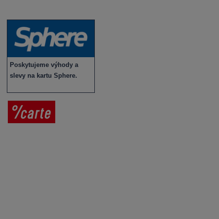
Novinky v sortimentu
Poskytujeme výhody a
slevy na kartu Sphere.
Prodej vína
Vše o nákupu
V
íno jako dárek
Obchodní podmínky
Zpracování osobních údajů
Služby pro vinaře