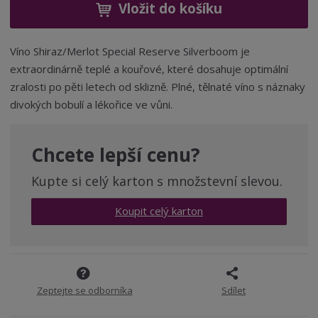
ž
ý
Vložit do košíku
n
i
š
i
t
i
t
m
t
Víno Shiraz/Merlot Special Reserve Silverboom je
p
n
m
extraordinárně teplé a kouřové, které dosahuje optimální
o
o
n
zralosti po pěti letech od sklizně. Plné, tělnaté víno s náznaky
ž
o
č
divokých bobulí a lékořice ve vůni.
s
ž
e
t
s
t
v
t
í
v
Chcete lepší cenu?
í
Kupte si celý karton s množstevní slevou.
Koupit celý karton
Zeptejte se odborníka
Sdílet