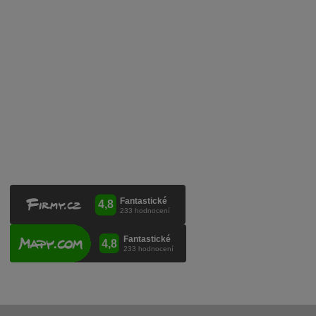
Mobilní lahvovací linka
Kontaktujte nás
VINICOLA s. r. o.
Lanžhotská 3472/27
690 02 Břeclav
Česká republika
+420 519 327 450, +420 519 331 680
obchod@vinicola.eu