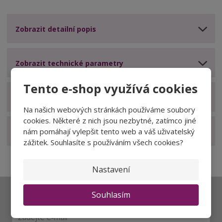
Zobrazit detailní popis
Zobrazit technické parametry
Tento e-shop využívá cookies
Zobrazit hodnocení produktu
Na našich webových stránkách používáme soubory
cookies. Některé z nich jsou nezbytné, zatímco jiné
nám pomáhají vylepšit tento web a váš uživatelský
Zobrazit související produkty
zážitek. Souhlasíte s používáním všech cookies?
Nastavení
Souhlasím
Ať vám nic neunikne