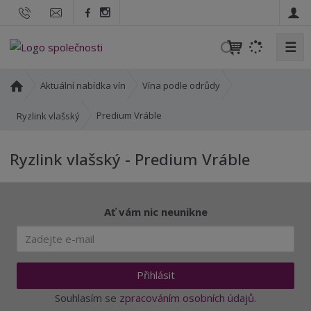
☰
V
y
h
Ú
Aktuální nabídka vín
Vína podle odrůdy
l
v
o
e
Predium Vráble
Ryzlink vlašský
d
d
n
a
Ryzlink vlašský - Predium Vráble
í
t
s
t
r
Ať vám nic neunikne
a
n
a
Přihlásit
Souhlasím se
zpracováním osobních údajů
.