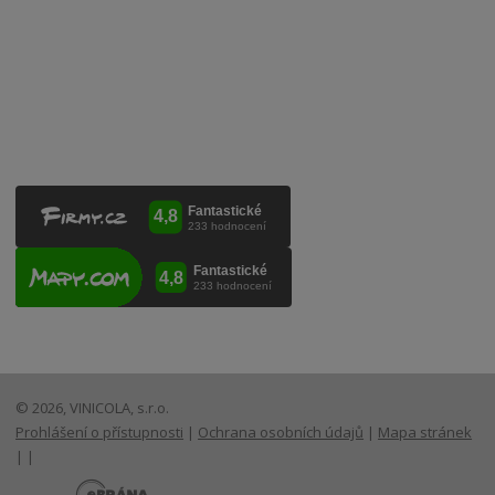
VINICOLA s. r. o.
Lanžhotská 3472/27
690 02 Břeclav
Česká republika
+420 519 327 450, +420 519 331 680
obchod@vinicola.eu
© 2026, VINICOLA, s.r.o.
Prohlášení o přístupnosti
|
Ochrana osobních údajů
|
Mapa stránek
|
|
E