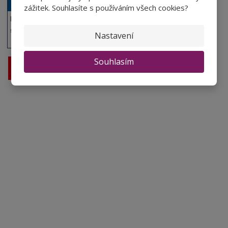
zážitek. Souhlasíte s používáním všech cookies?
Poskytujeme výhody a
slevy na kartu Sphere.
Nastavení
Souhlasím
Prodej vína
Vše o nákupu
V
íno jako dárek
Obchodní podmínky
Zpracování osobních údajů
Služby pro vinaře
Mobilní lahvovací linka
Kontaktujte nás