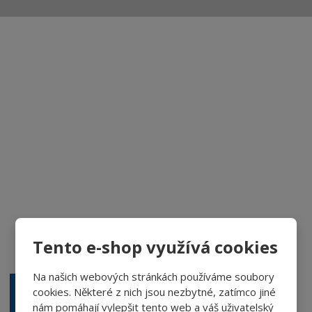
Aktuality a novinky
Degustace a ochutnávky vína
Fotogalerie degustací
Novinky a zajímavosti o víně
Recepty - snoubení jídla a vína
Vybraná vína
Víno v akci
Tento e-shop využívá cookies
Novinky v sortimentu
Na našich webových stránkách používáme soubory
cookies. Některé z nich jsou nezbytné, zatímco jiné
nám pomáhají vylepšit tento web a váš uživatelský