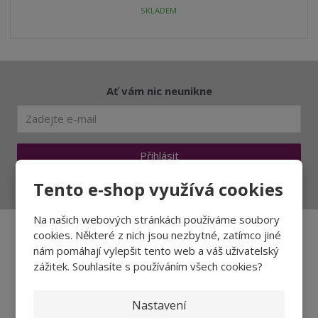
t
i
t
SKLADEM
m
t
p
n
m
o
o
n
ž
o
č
s
ž
e
t
s
t
Ať vám nic neunikne
v
t
í
v
í
Přihlásit
Souhlasím se
zpracováním osobních údajů
.
Tento e-shop využívá cookies
Na našich webových stránkách používáme soubory
cookies. Některé z nich jsou nezbytné, zatímco jiné
nám pomáhají vylepšit tento web a váš uživatelský
Aktuality a novinky
zážitek. Souhlasíte s používáním všech cookies?
Degustace a ochutnávky vína
Nastavení
Fotogalerie degustací