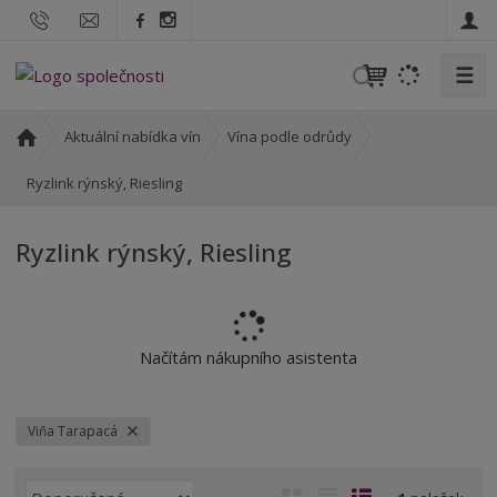
☰
V
y
h
Ú
Aktuální nabídka vín
Vína podle odrůdy
l
v
o
Ryzlink rýnský, Riesling
e
d
d
n
a
Ryzlink rýnský, Riesling
í
t
s
t
r
a
Načítám nákupního asistenta
n
a
Viňa Tarapacá
Ř
O
T
Ř