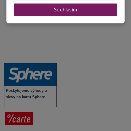
Novinky a zajímavosti o víně
Souhlasím
Recepty - snoubení jídla a vína
Vybraná vína
Víno v akci
Novinky v sortimentu
Poskytujeme výhody a
slevy na kartu Sphere.