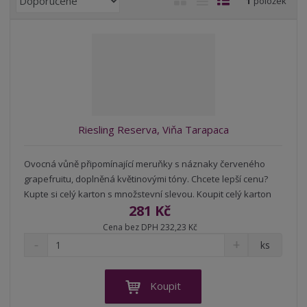
1
položek
a
b
a
á
z
r
b
d
e
á
u
k
n
z
l
o
í
k
k
v
p
o
o
ý
r
o
v
v
v
Riesling Reserva, Viňa Tarapaca
d
ý
ý
ý
u
v
v
p
k
Ovocná vůně připomínající meruňky s náznaky červeného
ý
ý
i
t
grapefruitu, doplněná květinovými tóny. Chcete lepší cenu?
p
p
s
ů
Kupte si celý karton s množstevní slevou. Koupit celý karton
i
i
281 Kč
s
s
Cena bez DPH 232,23 Kč
S
N
Z
ks
n
a
m
í
v
ě
ž
ý
n
Koupit
i
š
i