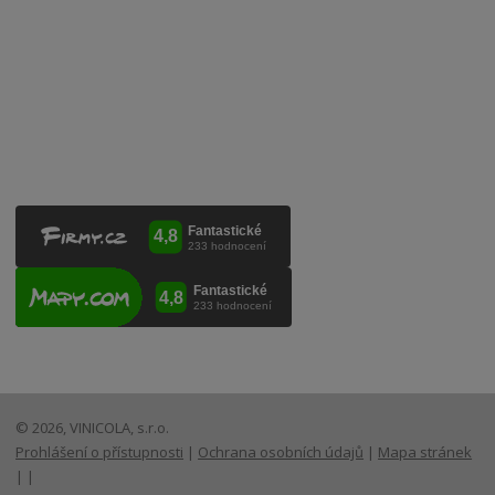
VINICOLA s. r. o.
Lanžhotská 3472/27
690 02 Břeclav
Česká republika
+420 519 327 450, +420 519 331 680
obchod@vinicola.eu
© 2026, VINICOLA, s.r.o.
Prohlášení o přístupnosti
|
Ochrana osobních údajů
|
Mapa stránek
|
|