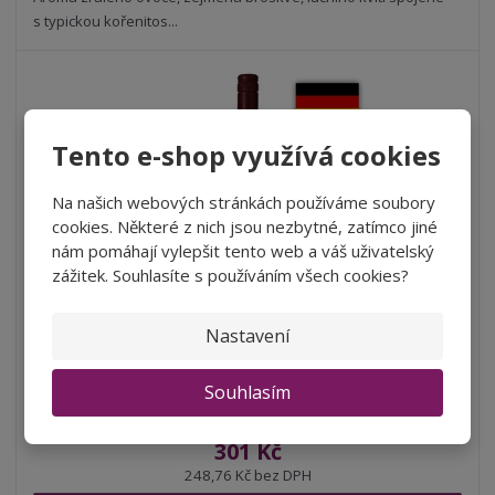
v
t
s typickou kořenitos...
í
v
í
Tento e-shop využívá cookies
Na našich webových stránkách používáme soubory
cookies. Některé z nich jsou nezbytné, zatímco jiné
nám pomáhají vylepšit tento web a váš uživatelský
zážitek. Souhlasíte s používáním všech cookies?
Nastavení
Riesling spätlese Wachenheimer, Forster ...
S
N
Souhlasím
Z
ks
n
a
m
í
v
ě
301 Kč
ž
ý
n
248,76 Kč bez DPH
i
š
i