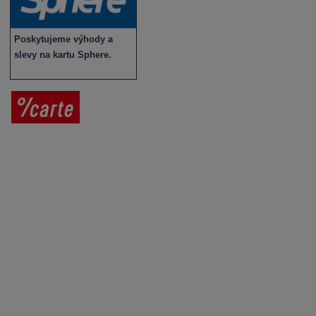
Poskytujeme výhody a
slevy na kartu Sphere.
Prodej vína
Vše o nákupu
V
íno jako dárek
Obchodní podmínky
Zpracování osobních údajů
Služby pro vinaře
Mobilní lahvovací linka
Kontaktujte nás