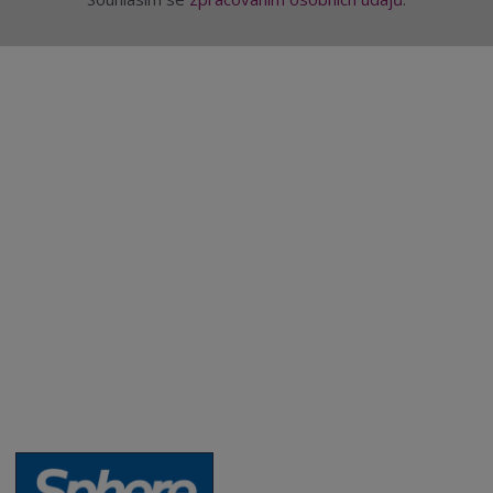
Aktuality a novinky
Degustace a ochutnávky vína
Fotogalerie degustací
Novinky a zajímavosti o víně
Recepty - snoubení jídla a vína
Vybraná vína
Víno v akci
Novinky v sortimentu