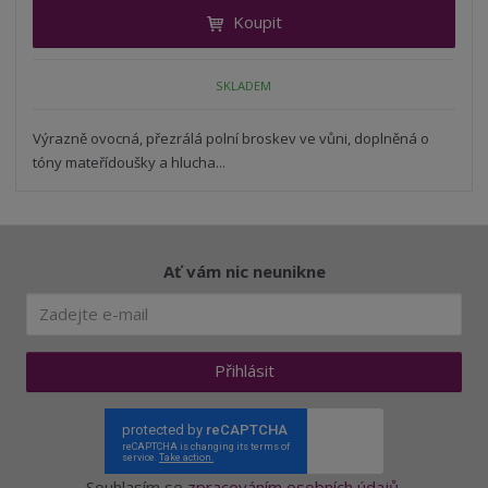
t
i
Koupit
t
m
t
p
n
m
o
o
n
SKLADEM
ž
o
č
s
ž
e
t
s
Výrazně ovocná, přezrálá polní broskev ve vůni, doplněná o
t
v
t
tóny mateřídoušky a hlucha...
í
v
í
Ať vám nic neunikne
Přihlásit
Souhlasím se
zpracováním osobních údajů
.