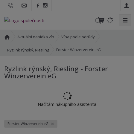
☰
V
y
h
Ú
Aktuální nabídka vín
Vína podle odrůdy
l
v
o
e
Forster Winzerverein eG
Ryzlink rýnský, Riesling
d
d
n
a
Ryzlink rýnský, Riesling - Forster
í
t
Winzerverein eG
s
t
r
a
n
Načítám nákupního asistenta
a
Forster Winzerverein eG