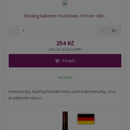
Riesling kabinett Pechstein, Forster Win...
S
N
Z
ks
n
a
m
í
v
ě
254 Kč
ž
ý
n
209,92 Kč bez DPH
i
š
i
t
i
Koupit
t
m
t
p
n
m
o
o
n
SKLADEM
ž
o
č
s
ž
e
t
s
Kvetoucí lípy doplňují herbální tóny a přezrálé meruňky, chuť
t
v
t
je příjemně nakysl...
í
v
í