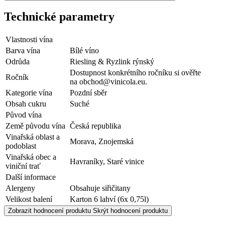
Technické parametry
Vlastnosti vína
Barva vína
Bílé víno
Odrůda
Riesling & Ryzlink rýnský
Dostupnost konkrétního ročníku si ověřte
Ročník
na obchod@vinicola.eu.
Kategorie vína
Pozdní sběr
Obsah cukru
Suché
Původ vína
Země původu vína
Česká republika
Vinařská oblast a
Morava, Znojemská
podoblast
Vinařská obec a
Havraníky, Staré vinice
viniční trať
Další informace
Alergeny
Obsahuje siřičitany
Velikost balení
Karton 6 lahví (6x 0,75l)
Zobrazit hodnocení produktu
Skrýt hodnocení produktu