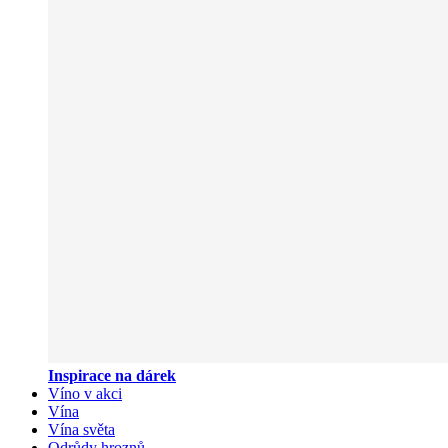
Inspirace na dárek
Víno v akci
Vína
Vína světa
Odrůdy hroznů