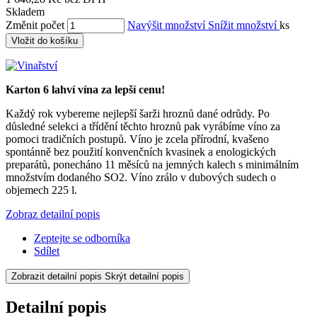
Skladem
Změnit počet
Navýšit množství
Snížit množství
ks
Vložit do košíku
Karton 6 lahví vína za lepší cenu!
Každý rok vybereme nejlepší šarži hroznů dané odrůdy. Po
důsledné selekci a třídění těchto hroznů pak vyrábíme víno za
pomoci tradičních postupů. Víno je zcela přírodní, kvašeno
spontánně bez použití konvenčních kvasinek a enologických
preparátů, ponecháno 11 měsíců na jemných kalech s minimálním
množstvím dodaného SO2. Víno zrálo v dubových sudech o
objemech 225 l.
Zobraz detailní popis
Zeptejte se odborníka
Sdílet
Zobrazit detailní popis
Skrýt detailní popis
Detailní popis