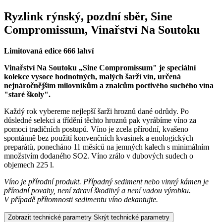
Ryzlink rýnský, pozdní sběr, Sine
Compromissum, Vinařství Na Soutoku
Limitovaná edice 666 lahví
Vinařství Na Soutoku „Sine Compromissum" je speciální
kolekce vysoce hodnotných, malých šarží vín, určená
nejnáročnějším milovníkům a znalcům poctivého suchého vína
"staré školy".
Každý rok vybereme nejlepší šarži hroznů dané odrůdy. Po
důsledné selekci a třídění těchto hroznů pak vyrábíme víno za
pomoci tradičních postupů. Víno je zcela přírodní, kvašeno
spontánně bez použití konvenčních kvasinek a enologických
preparátů, ponecháno 11 měsíců na jemných kalech s minimálním
množstvím dodaného SO2. Víno zrálo v dubových sudech o
objemech 225 l.
Víno je přírodní produkt. Případný sediment nebo vinný kámen je
přírodní povahy, není zdraví škodlivý a není vadou výrobku.
V případě přítomnosti sedimentu víno dekantujte.
Zobrazit technické parametry
Skrýt technické parametry