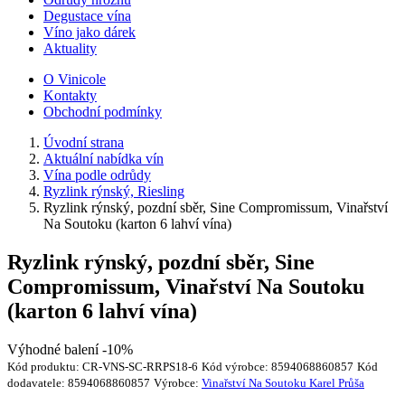
Degustace vína
Víno jako dárek
Aktuality
O Vinicole
Kontakty
Obchodní podmínky
Úvodní strana
Aktuální nabídka vín
Vína podle odrůdy
Ryzlink rýnský, Riesling
Ryzlink rýnský, pozdní sběr, Sine Compromissum, Vinařství
Na Soutoku (karton 6 lahví vína)
Ryzlink rýnský, pozdní sběr, Sine
Compromissum, Vinařství Na Soutoku
(karton 6 lahví vína)
Výhodné balení -10%
Kód produktu:
CR-VNS-SC-RRPS18-6
Kód výrobce:
8594068860857
Kód
dodavatele:
8594068860857
Výrobce:
Vinařství Na Soutoku Karel Průša