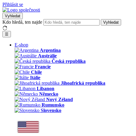
Přihlásit se
Vyhledat
Kdo hledá, ten najde
Vyhledat
☰
E-shop
Argentina
Austrálie
Česká republika
Francie
Chile
Itálie
Jihoafrická republika
Libanon
Německo
Nový Zéland
Rumunsko
Slovensko