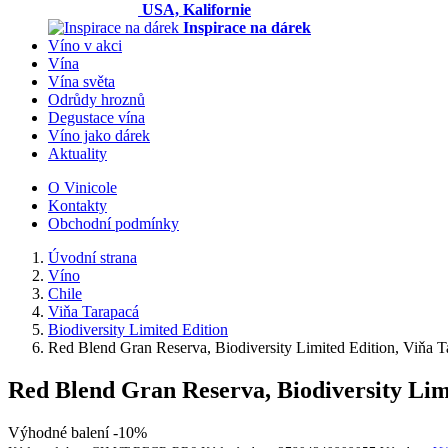
USA, Kalifornie
Inspirace na dárek
Víno v akci
Vína
Vína světa
Odrůdy hroznů
Degustace vína
Víno jako dárek
Aktuality
O Vinicole
Kontakty
Obchodní podmínky
Úvodní strana
Víno
Chile
Viňa Tarapacá
Biodiversity Limited Edition
Red Blend Gran Reserva, Biodiversity Limited Edition, Viňa Ta
Red Blend Gran Reserva, Biodiversity Limi
Výhodné balení -10%