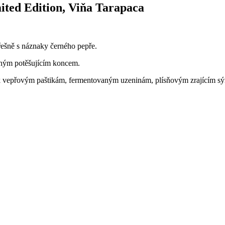
ited Edition, Viňa Tarapaca
třešně s náznaky černého pepře.
uhým potěšujícím koncem.
k vepřovým paštikám, fermentovaným uzeninám, plísňovým zrajícím s