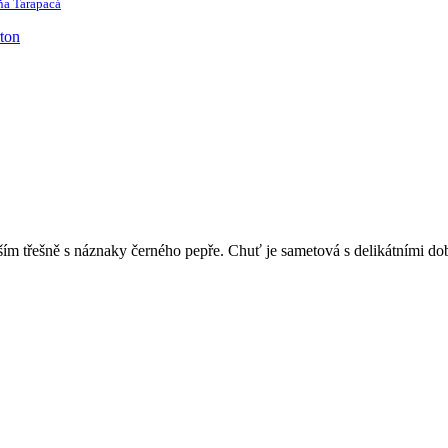
ňa Tarapacá
evším třešně s náznaky černého pepře. Chuť je sametová s delikátními