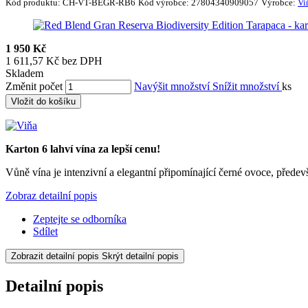
Kód produktu:
CH-VT-BEGR-RB6
Kód výrobce:
27804340909057
Výrobce:
Vi
1 950 Kč
1 611,57 Kč bez DPH
Skladem
Změnit počet
Navýšit množství
Snížit množství
ks
Vložit do košíku
Karton 6 lahví vína za lepší cenu!
Vůně vína je intenzivní a elegantní připomínající černé ovoce, před
Zobraz detailní popis
Zeptejte se odborníka
Sdílet
Zobrazit detailní popis
Skrýt detailní popis
Detailní popis