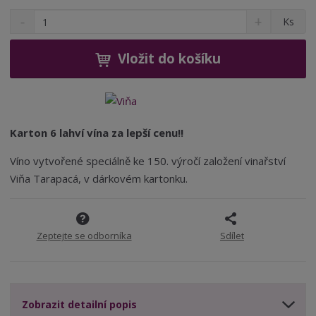
S
N
5
Z
Ks
n
a
2
m
í
v
3
ě
ž
ý
Vložit do košíku
n
i
š
i
t
i
t
m
t
p
n
m
o
o
n
Karton 6 lahví vína za lepší cenu!!
ž
o
č
s
ž
e
Víno vytvořené speciálně ke 150. výročí založení vinařství
t
s
t
Viňa Tarapacá, v dárkovém kartonku.
v
t
í
v
í
Zeptejte se odborníka
Sdílet
Zobrazit detailní popis