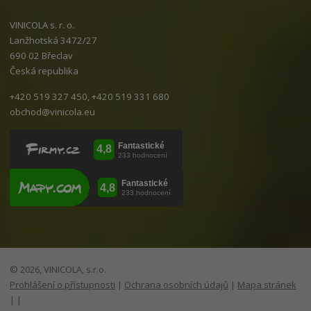
VINICOLA s. r. o.
Lanžhotská 3472/27
690 02 Břeclav
Česká republika
+420 519 327 450, +420 519 331 680
obchod@vinicola.eu
© 2026, VINICOLA, s.r.o.
Prohlášení o přístupnosti
|
Ochrana osobních údajů
|
Mapa stránek
|
|