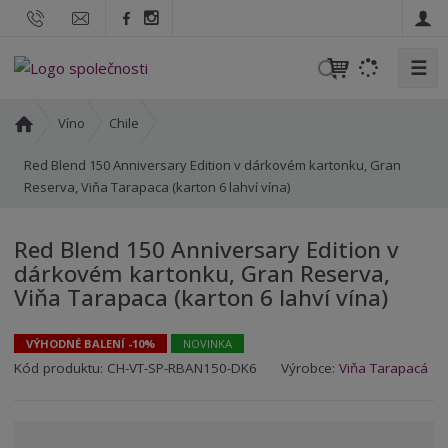
☰
V
y
h
Ú
Víno
Chile
l
v
o
Red Blend 150 Anniversary Edition v dárkovém kartonku, Gran
e
d
Reserva, Viňa Tarapaca (karton 6 lahví vína)
d
n
a
í
t
Red Blend 150 Anniversary Edition v
s
dárkovém kartonku, Gran Reserva,
t
Viňa Tarapaca (karton 6 lahví vína)
r
a
n
VÝHODNÉ BALENÍ -10%
NOVINKA
a
K
K
Kód produktu:
CH-VT-SP-RBAN150-DK6
Výrobce:
Viňa Tarapacá
ó
ó
d
d
v
d