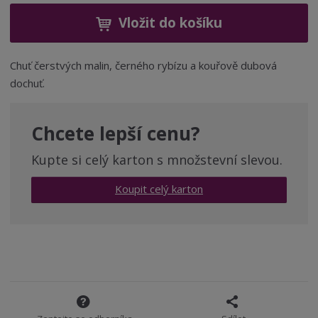
í
v
ě
ž
ý
Vložit do košíku
n
i
š
i
t
i
t
m
t
Chuť čerstvých malin, černého rybízu a kouřově dubová
p
n
m
dochuť.
o
o
n
ž
o
č
s
ž
e
Chcete lepší cenu?
t
s
t
v
t
Kupte si celý karton s množstevní slevou.
í
v
í
Koupit celý karton