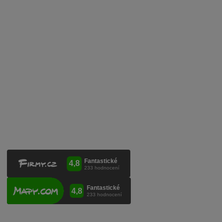
Služby pro vinaře
Mobilní lahvovací linka
Kontaktujte nás
VINICOLA s. r. o.
Lanžhotská 3472/27
690 02 Břeclav
Česká republika
+420 519 327 450, +420 519 331 680
obchod@vinicola.eu