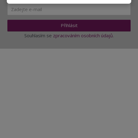
Přihlásit
Souhlasím se
zpracováním osobních údajů
.
Aktuality a novinky
Degustace a ochutnávky vína
Fotogalerie degustací
Novinky a zajímavosti o víně
Recepty - snoubení jídla a vína
Vybraná vína