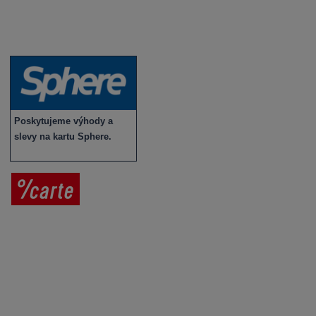
Víno v akci
Novinky v sortimentu
Poskytujeme výhody a
slevy na kartu Sphere.
Prodej vína
Vše o nákupu
V
íno jako dárek
Obchodní podmínky
Zpracování osobních údajů