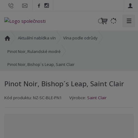
☰
V
y
h
Ú
Aktuální nabídka vín
Vína podle odrůdy
l
v
o
e
Pinot Noir, Rulandské modré
d
d
Pinot Noir, Bishop´s Leap, Saint Clair
n
a
í
t
s
Pinot Noir, Bishop´s Leap, Saint Clair
t
r
K
K
Kód produktu:
NZ-SC-BLE-PN1
Výrobce:
Saint Clair
a
ó
ó
n
d
d
a
v
d
ý
o
r
d
o
a