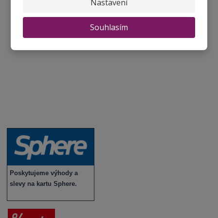
Nastavení
Degustace a ochutnávky vína
Fotogalerie degustací
Souhlasím
Novinky a zajímavosti o víně
Recepty - snoubení jídla a vína
Vybraná vína
Víno v akci
Novinky v sortimentu
Poskytujeme výhody a
slevy na kartu Sphere.