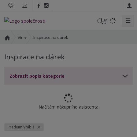
☰
V
y
h
Ú
Inspirace na dárek
Víno
l
v
o
e
Inspirace na dárek
d
d
n
a
í
t
Zobrazit popis kategorie
s
t
r
a
n
Načítám nákupního asistenta
a
Predium Vráble