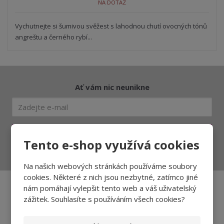
NA DOTAZ
Vychutnejte si šumivou svěžest s lahodnou chutí ovocných tónů
angreštu a černého rybí...
Ať vám nic neunikne
Přihlásit
Tento e-shop využívá cookies
Souhlasím se
zpracováním osobních údajů
.
Na našich webových stránkách používáme soubory
cookies. Některé z nich jsou nezbytné, zatímco jiné
nám pomáhají vylepšit tento web a váš uživatelský
zážitek. Souhlasíte s používáním všech cookies?
Aktuality a novinky